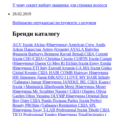
У чому секрет вибору машинки для стрижки волосся
26.02.2019
Вибираємо перукарські інструменти з розумом
Бренди каталогу
AGV Італія
Alcina (Німеччина)
American Crew
Andis
Arkon Пакистан
Artero (Іспанія)
AYALA
Babyliss
Франція
Barburys
Beimeng Китай
Brinail.США
Ceriotti
Італія
CHI (США)
Christina
Cisoria
COIFIN Італія
Comair
(Німеччина) Daeng
Gi
Meo
Ri
Elchim Італія
Enjoy
Ermila
Німеччина
ETI Italy
Eurostil Іспанія
GA.MA Італія
Ginko
Global Keratin США
HAIR COMB
Hairway Німеччина
HH Simonsen Данія
HIKATO
I LOVE MY HAIR
Infinity
(Тайвань)
Jaguar Німеччина
JANEKE
JRL
США
Kaara
(
Італія
)
Maniquick Швейцарія
Mertz Німеччина
Moser
Німеччина
Mr. Scrubber Naomi
(
США)
Olaplex
Olivia
Garden
Olton Україна
OLYMP Німеччина
Original Best
Buy
Oster США
Panda Польща
Parlux Італія
Perfect
Beauty
PROline (Тайвань)
Remington США
SPL
Німеччина
Sway
T-LAB Professional Італія
Tibolli США
TICO
Professional
Tondeo
Німеччина
TrisaElectronics (