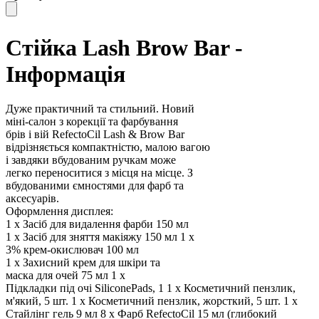
Стійка Lash Brow Bar -
Інформація
Дуже практичний та стильний. Новий
міні-салон з корекції та фарбування
брів і вій RefectoCil Lash & Brow Bar
відрізняється компактністю, малою вагою
і завдяки вбудованим ручкам може
легко переноситися з місця на місце. З
вбудованими ємностями для фарб та
аксесуарів.
Оформлення дисплея:
1 x Засіб для видалення фарби 150 мл
1 x Засіб для зняття макіяжу 150 мл 1
x
3% крем-окислювач 100 мл
1 x Захисний крем для шкіри та
маска для очей 75 мл
1
x
Підкладки під очі SiliconePads, 1
1 x Косметичний пензлик,
м'який, 5 шт.
1 x Косметичний пензлик, жорсткий, 5 шт.
1 x
Стайлінг гель 9 мл
8 x Фарб RefectoCil 15 мл (глибокий