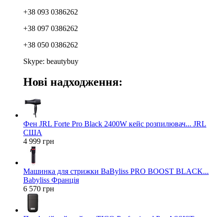
+38 093 0386262
+38 097 0386262
+38 050 0386262
Skype: beautybuy
Нові надходження:
Фен JRL Forte Pro Black 2400W кейс розпилювач... JRL
США
4 999 грн
Машинка для стрижки BaByliss PRO BOOST BLACK...
Babyliss Франція
6 570 грн