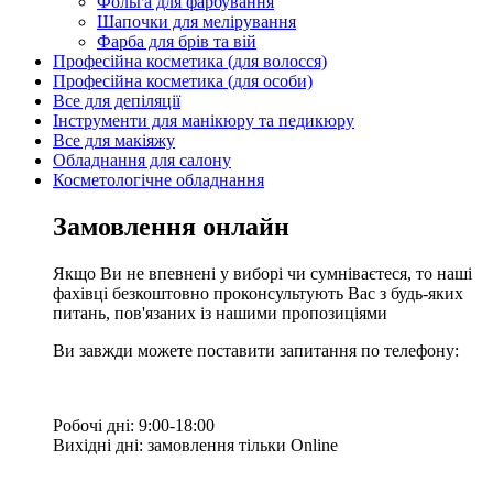
Фольга для фарбування
Шапочки для мелірування
Фарба для брів та вій
Професійна косметика (для волосся)
Професійна косметика (для особи)
Все для депіляції
Інструменти для манікюру та педикюру
Все для макіяжу
Обладнання для салону
Косметологічне обладнання
Замовлення онлайн
Якщо Ви не впевнені у виборі чи сумніваєтеся, то наші
фахівці безкоштовно проконсультують Вас з будь-яких
питань, пов'язаних із нашими пропозиціями
Ви завжди можете поставити запитання по телефону:
Робочі дні: 9:00-18:00
Вихідні дні: замовлення тільки Online