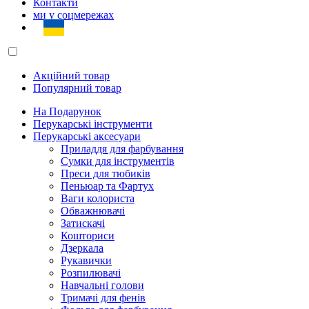
Контакти
ми у соцмережах
Акційний товар
Популярний товар
На Подарунок
Перукарські інструменти
Перукарські аксесуари
Приладдя для фарбування
Сумки для інструментів
Преси для тюбиків
Пеньюар та Фартух
Ваги колориста
Обважнювачі
Затискачі
Кошториси
Дзеркала
Рукавички
Розпилювачі
Навчальні голови
Тримачі для фенів