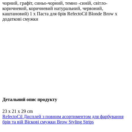
чорний, графіт, синьо-чорний, темно
-синій, світло-
коричневий, коричневий
натуральний, червоний,
каштановий)
1 x
Паста для брів RefectoCil
Blonde
Brow
x
додаткові смужки
Детальний опис продукту
23 x 21 x 29 cm
RefectoCil Дисплей з повним асортиментом для фарбування
брів та вій
Віскові смужки Brow Styling Strips