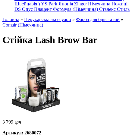
Швейцарія
)
YS.Park Японія
Zinger Німеччина
Ножиці
DS
Опус
Плацент Формула (Німеччина)
Сталекс
Стиль
Головна
»
Перукарські аксесуари
»
Фарба для брів та вій
»
Comair (Німеччина)
Стійка Lash Brow Bar
3 799
грн
Артикул: 2680072