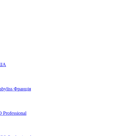
США
byliss Франція
 Professional