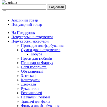
Акційний товар
Популярний товар
На Подарунок
Перукарські інструменти
Перукарські аксесуари
Приладдя для фарбування
Сумки для інструментів
Кобура
Преси для тюбиків
Пеньюар та Фартух
Ваги колориста
Обважнювачі
Затискачі
Кошториси
Дзеркала
Рукавички
Розпилювачі
Навчальні голови
Тримачі для фенів
Фольга для фарбування