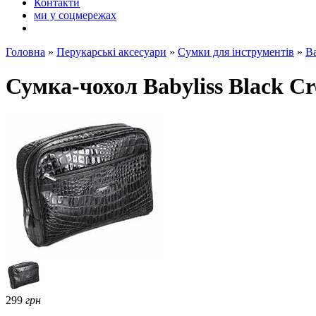
Контакти
ми у соцмережах
Головна
»
Перукарські аксесуари
»
Сумки для інструментів
»
Ba
Сумка-чохол Babyliss Black C
299
грн