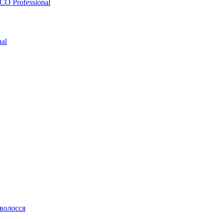
O Professional
al
 волосся