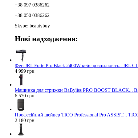
+38 097 0386262
+38 050 0386262
Skype: beautybuy
Нові надходження:
Фен JRL Forte Pro Black 2400W кейс розпилювач... JRL 
4 999 грн
Машинка для стрижки BaByliss PRO BOOST BLACK... Ba
6 570 грн
Професійний шейвер TICO Professional Pro ASSIST... TICO
2 180 грн