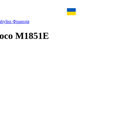
byliss Франція
roco M1851E