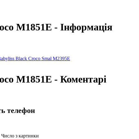
roco M1851E - Інформація
abyliss Black Croco Smal M2395E
roco M1851E - Коментарі
ть телефон
Число з картинки