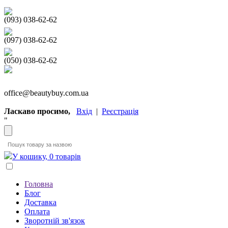
(093) 038-62-62
(097) 038-62-62
(050) 038-62-62
office@beautybuy.com.ua
Ласкаво просимо,
Вхід
|
Реєстрація
"
У кошику, 0 товарів
Головна
Блог
Доставка
Оплата
Зворотній зв'язок