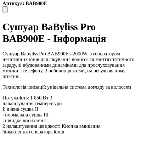
Артикул: BAB900E
Сушуар BaByliss Pro
BAB900E - Інформація
Сушуар Babyliss Pro BAB900E - 2000W, з генератором
негативних іонів для лікування волосся та зняття статичного
заряду, зі вбудованими динаміками для прослуховування
музики з телефону, 3 робочих режими, на регульованому
штативі.
Технологія іонізації: унікальна система догляду за волоссям
Потужність: 1 850 Вт
3
налаштування температури
I: ніжна сушка
II
: нормальна сушка
III
: швидке висихання
2 налаштування швидкості
Кнопка
вмикання
/вимкнення генератора іонів