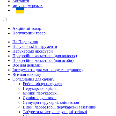
Контакти
ми у соцмережах
Акційний товар
Популярний товар
На Подарунок
Перукарські інструменти
Перукарські аксесуари
Професійна косметика (для волосся)
Професійна косметика (для особи)
Все для депіляції
Інструменти для манікюру та педикюру
Все для макіяжу
Обладнання для салону
Робочі місця перукаря
Перукарські крісла
Мийки перукарські
Сушіння рушників
Сушуари перукарні, кліматозон
Візки, лабораторії, перукарські газетники
Табурети майстра перукарні, стільці