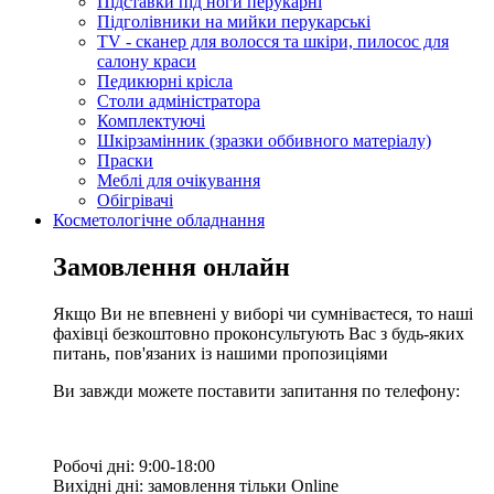
Підставки під ноги перукарні
Підголівники на мийки перукарські
TV - сканер для волосся та шкіри, пилосос для
салону краси
Педикюрні крісла
Столи адміністратора
Комплектуючі
Шкірзамінник (зразки оббивного матеріалу)
Праски
Меблі для очікування
Обігрівачі
Косметологічне обладнання
Замовлення онлайн
Якщо Ви не впевнені у виборі чи сумніваєтеся, то наші
фахівці безкоштовно проконсультують Вас з будь-яких
питань, пов'язаних із нашими пропозиціями
Ви завжди можете поставити запитання по телефону:
Робочі дні: 9:00-18:00
Вихідні дні: замовлення тільки Online