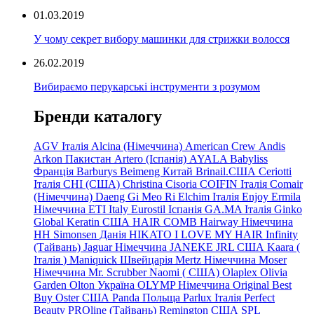
01.03.2019
У чому секрет вибору машинки для стрижки волосся
26.02.2019
Вибираємо перукарські інструменти з розумом
Бренди каталогу
AGV Італія
Alcina (Німеччина)
American Crew
Andis
Arkon Пакистан
Artero (Іспанія)
AYALA
Babyliss
Франція
Barburys
Beimeng Китай
Brinail.США
Ceriotti
Італія
CHI (США)
Christina
Cisoria
COIFIN Італія
Comair
(Німеччина) Daeng
Gi
Meo
Ri
Elchim Італія
Enjoy
Ermila
Німеччина
ETI Italy
Eurostil Іспанія
GA.MA Італія
Ginko
Global Keratin США
HAIR COMB
Hairway Німеччина
HH Simonsen Данія
HIKATO
I LOVE MY HAIR
Infinity
(Тайвань)
Jaguar Німеччина
JANEKE
JRL
США
Kaara
(
Італія
)
Maniquick Швейцарія
Mertz Німеччина
Moser
Німеччина
Mr. Scrubber Naomi
(
США)
Olaplex
Olivia
Garden
Olton Україна
OLYMP Німеччина
Original Best
Buy
Oster США
Panda Польща
Parlux Італія
Perfect
Beauty
PROline (Тайвань)
Remington США
SPL