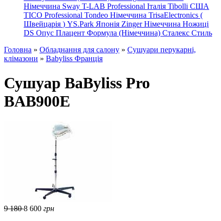
Німеччина
Sway
T-LAB Professional Італія
Tibolli США
TICO
Professional
Tondeo
Німеччина
TrisaElectronics (
Швейцарія
)
YS.Park Японія
Zinger Німеччина
Ножиці
DS
Опус
Плацент Формула (Німеччина)
Сталекс
Стиль
Головна
»
Обладнання для салону
»
Сушуари перукарні,
клімазони
»
Babyliss Франція
Сушуар BaByliss Pro
BAB900E
9 180
8 600
грн