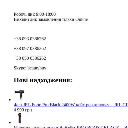
Робочі дні: 9:00-18:00
Вихідні дні: замовлення тільки Online
+38 093 0386262
+38 097 0386262
+38 050 0386262
Skype: beautybuy
Нові надходження:
Фен JRL Forte Pro Black 2400W кейс розпилювач... JRL 
4 999 грн
Машинка для стрижки BaByliss PRO BOOST BLACK... Ba