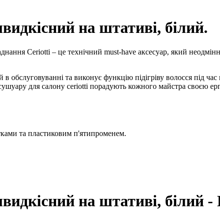
дкісний на штативі, білий.
нання Ceriotti – це технічний must-have аксесуар, який неодмін
 в обслуговуванні та виконує функцію підігріву волосся під час
 сушуару для салону ceriotti порадують кожного майстра своєю 
атками та пластиковим п'ятипроменем.
дкісний на штативі, білий - 