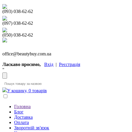
(093) 038-62-62
(097) 038-62-62
(050) 038-62-62
office@beautybuy.com.ua
Ласкаво просимо,
Вхід
|
Реєстрація
"
У кошику, 0 товарів
Головна
Блог
Доставка
Оплата
Зворотній зв'язок