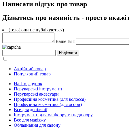
Написати відгук про товар
Дізнатись про наявність - просто вкажі
(телефони не публікуються)
Ваше Ім'я
Акційний товар
Популярний товар
На Подарунок
Перукарські інструменти
Перукарські аксесуари
Професійна косметика (для волосся)
Професійна косметика (для особи)
Все для депіляції
Інструменти для манікюру та педикюру
Все для макіяжу
Обладнання для салону