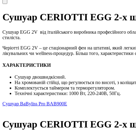
Сушуар CERIOTTI EGG 2-х шви
Сушуар EGG 2V
від італійського виробника професійного облад
стиліста.
Черіотті EGG 2V – це стаціонарний фен на штативі, який легкий
лікувальних чи wellness-процедур. Більш того, характеристики
ХАРАКТЕРИСТИКИ
Сушуар двошвидкісний.
На хромованій стійці, що регулюється по висоті, з коліщ
Комплектується таймером та терморегулятором.
Технічні характеристики: 1000 Вт, 220-240В, 50Гц.
Сушуар BaByliss Pro BAB900E
Сушуар CERIOTTI EGG 2-х шви