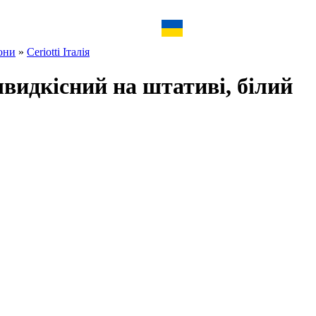
они
»
Ceriotti Італія
идкісний на штативі, білий