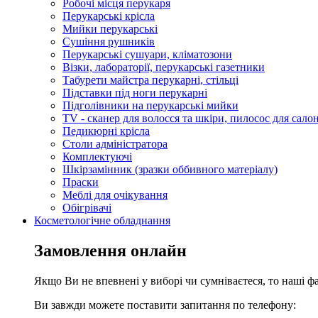
Робочі місця перукаря
Перукарські крісла
Мийки перукарські
Сушіння рушників
Перукарські сушуари, кліматозони
Візки, лабораторії, перукарські газетники
Табурети майстра перукарні, стільці
Підставки під ноги перукарні
Підголівники на перукарські мийки
TV - сканер для волосся та шкіри, пилосос для сало
Педикюрні крісла
Столи адміністратора
Комплектуючі
Шкірзамінник (зразки оббивного матеріалу)
Праски
Меблі для очікування
Обігрівачі
Косметологічне обладнання
Замовлення онлайн
Якщо Ви не впевнені у виборі чи сумніваєтеся, то наші ф
Ви завжди можете поставити запитання по телефону: