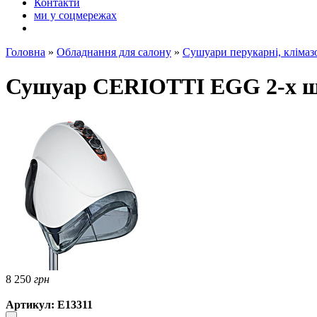
Контакти
ми у соцмережах
Головна
»
Обладнання для салону
»
Сушуари перукарні, клімаз
Сушуар CERIOTTI EGG 2-х шв
8 250
грн
Артикул: E13311