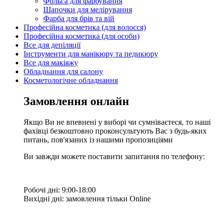
Фольга для фарбування
Шапочки для мелірування
Фарба для брів та вій
Професійна косметика (для волосся)
Професійна косметика (для особи)
Все для депіляції
Інструменти для манікюру та педикюру
Все для макіяжу
Обладнання для салону
Косметологічне обладнання
Замовлення онлайн
Якщо Ви не впевнені у виборі чи сумніваєтеся, то наші
фахівці безкоштовно проконсультують Вас з будь-яких
питань, пов'язаних із нашими пропозиціями
Ви завжди можете поставити запитання по телефону:
Робочі дні: 9:00-18:00
Вихідні дні: замовлення тільки Online