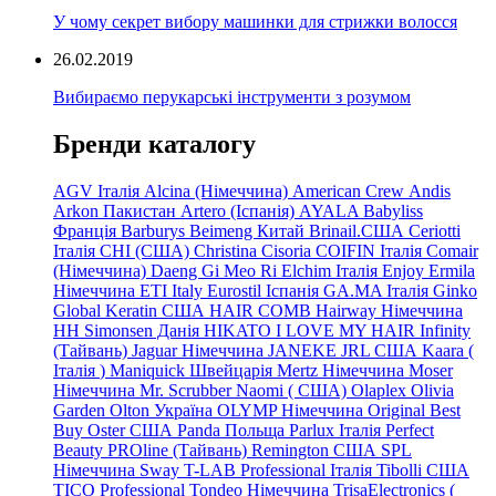
У чому секрет вибору машинки для стрижки волосся
26.02.2019
Вибираємо перукарські інструменти з розумом
Бренди каталогу
AGV Італія
Alcina (Німеччина)
American Crew
Andis
Arkon Пакистан
Artero (Іспанія)
AYALA
Babyliss
Франція
Barburys
Beimeng Китай
Brinail.США
Ceriotti
Італія
CHI (США)
Christina
Cisoria
COIFIN Італія
Comair
(Німеччина) Daeng
Gi
Meo
Ri
Elchim Італія
Enjoy
Ermila
Німеччина
ETI Italy
Eurostil Іспанія
GA.MA Італія
Ginko
Global Keratin США
HAIR COMB
Hairway Німеччина
HH Simonsen Данія
HIKATO
I LOVE MY HAIR
Infinity
(Тайвань)
Jaguar Німеччина
JANEKE
JRL
США
Kaara
(
Італія
)
Maniquick Швейцарія
Mertz Німеччина
Moser
Німеччина
Mr. Scrubber Naomi
(
США)
Olaplex
Olivia
Garden
Olton Україна
OLYMP Німеччина
Original Best
Buy
Oster США
Panda Польща
Parlux Італія
Perfect
Beauty
PROline (Тайвань)
Remington США
SPL
Німеччина
Sway
T-LAB Professional Італія
Tibolli США
TICO
Professional
Tondeo
Німеччина
TrisaElectronics (