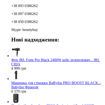
+38 093 0386262
+38 097 0386262
+38 050 0386262
Skype: beautybuy
Нові надходження:
Фен JRL Forte Pro Black 2400W кейс розпилювач... JRL
США
4 999 грн
Машинка для стрижки BaByliss PRO BOOST BLACK...
Babyliss Франція
6 570 грн