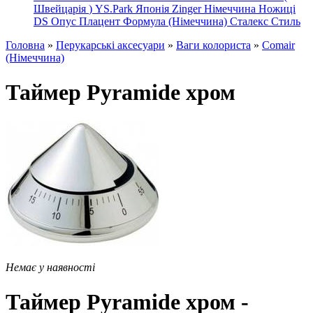
Швейцарія
)
YS.Park Японія
Zinger Німеччина
Ножиці
DS
Опус
Плацент Формула (Німеччина)
Сталекс
Стиль
Головна
»
Перукарські аксесуари
»
Ваги колориста
»
Comair
(Німеччина)
Таймер Pyramide хром
Немає у наявності
Таймер Pyramide хром -