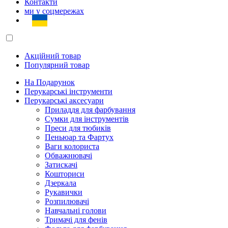
Контакти
ми у соцмережах
Акційний товар
Популярний товар
На Подарунок
Перукарські інструменти
Перукарські аксесуари
Приладдя для фарбування
Сумки для інструментів
Преси для тюбиків
Пеньюар та Фартух
Ваги колориста
Обважнювачі
Затискачі
Кошториси
Дзеркала
Рукавички
Розпилювачі
Навчальні голови
Тримачі для фенів