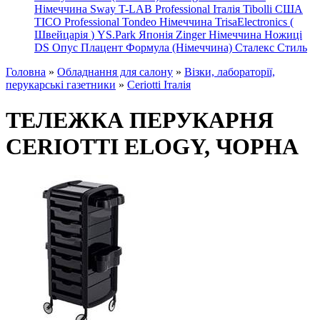
Німеччина
Sway
T-LAB Professional Італія
Tibolli США
TICO
Professional
Tondeo
Німеччина
TrisaElectronics (
Швейцарія
)
YS.Park Японія
Zinger Німеччина
Ножиці
DS
Опус
Плацент Формула (Німеччина)
Сталекс
Стиль
Головна
»
Обладнання для салону
»
Візки, лабораторії,
перукарські газетники
»
Ceriotti Італія
ТЕЛЕЖКА ПЕРУКАРНЯ
CERIOTTI ELOGY, ЧОРНА