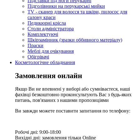
Підставки під ноги перукарні
Підголівники на перукарські мийки
TV - сканер для волосся та шкіри, пилосос для
салону краси
Педикюрні крісла
Столи адміністратора
Комплектуючі
Шкірзамінник (зразки оббивного матеріалу)
Праски
Меблі для очікування
Обігрівачі
Косметологічне обладнання
Замовлення онлайн
Якщо Ви не впевнені у виборі або сумніваєтеся, наші
фахівці безкоштовно проконсультують Вас з будь-яких
питань, пов'язаних з нашими пропозиціями
Ви завжди можете поставити запитання по телефону:
Робочі дні: 9:00-18:00
Вихідні дні: замовлення тільки Online