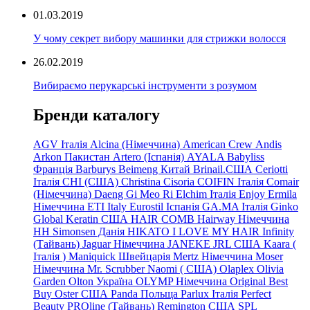
01.03.2019
У чому секрет вибору машинки для стрижки волосся
26.02.2019
Вибираємо перукарські інструменти з розумом
Бренди каталогу
AGV Італія
Alcina (Німеччина)
American Crew
Andis
Arkon Пакистан
Artero (Іспанія)
AYALA
Babyliss
Франція
Barburys
Beimeng Китай
Brinail.США
Ceriotti
Італія
CHI (США)
Christina
Cisoria
COIFIN Італія
Comair
(Німеччина) Daeng
Gi
Meo
Ri
Elchim Італія
Enjoy
Ermila
Німеччина
ETI Italy
Eurostil Іспанія
GA.MA Італія
Ginko
Global Keratin США
HAIR COMB
Hairway Німеччина
HH Simonsen Данія
HIKATO
I LOVE MY HAIR
Infinity
(Тайвань)
Jaguar Німеччина
JANEKE
JRL
США
Kaara
(
Італія
)
Maniquick Швейцарія
Mertz Німеччина
Moser
Німеччина
Mr. Scrubber Naomi
(
США)
Olaplex
Olivia
Garden
Olton Україна
OLYMP Німеччина
Original Best
Buy
Oster США
Panda Польща
Parlux Італія
Perfect
Beauty
PROline (Тайвань)
Remington США
SPL