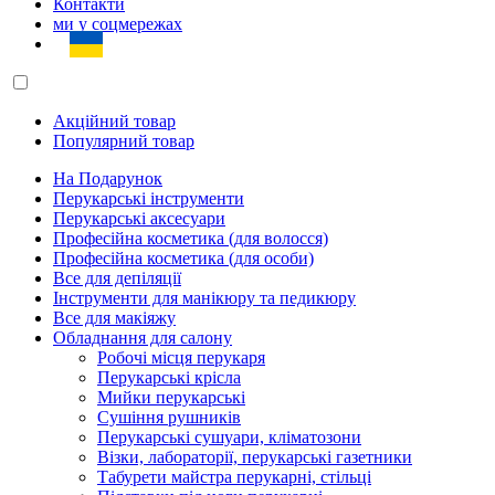
Контакти
ми у соцмережах
Акційний товар
Популярний товар
На Подарунок
Перукарські інструменти
Перукарські аксесуари
Професійна косметика (для волосся)
Професійна косметика (для особи)
Все для депіляції
Інструменти для манікюру та педикюру
Все для макіяжу
Обладнання для салону
Робочі місця перукаря
Перукарські крісла
Мийки перукарські
Сушіння рушників
Перукарські сушуари, кліматозони
Візки, лабораторії, перукарські газетники
Табурети майстра перукарні, стільці