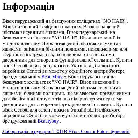
Інформація
Візок перукарський на безшумних коліщатках "NO HAIR".
Візок виконаний із міцного пластику. Візок оснащений
шістьма висувними ящиками, Візок перукарський на
безшумних коліщатках "NO HAIR". Візок виконаний із
міцного пластику. Візок оснащений шістьма висувними
ящиками, знімними бічними полицями, призначеними для
зберігання інструментів, що відкриваються верхніми
дверцятами для створення функціональної стільниці. Купити
візок Ceriotti для салону краси в Україні від італійського
виробника Ceriotti ви можете у офіційного дистриб'ютора
бренду компанії «
Beautybuy
» Візок перукарський на
безшумних коліщатках "NO HAIR". Візок виконаний з
міцного пластику. Візок оснащений шістьма висувними
ящиками, бічними полицями, що знімаються, призначеними
для зберігання інструментів, що відкриваються верхніми
дверцятами для створення функціональної стільниці. Купити
візок Ceriotti для салону краси в Україні від італійського
виробника Ceriotti ви можете у офіційного дистриб'ютора
бренду компанії
Beautybuy
.
Лабораторія перукарня T-011В
Візок Comair Future бузковий