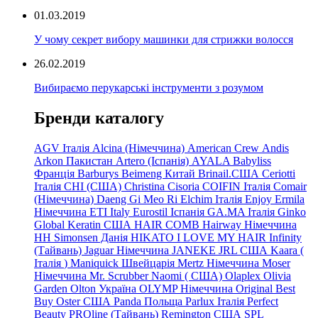
01.03.2019
У чому секрет вибору машинки для стрижки волосся
26.02.2019
Вибираємо перукарські інструменти з розумом
Бренди каталогу
AGV Італія
Alcina (Німеччина)
American Crew
Andis
Arkon Пакистан
Artero (Іспанія)
AYALA
Babyliss
Франція
Barburys
Beimeng Китай
Brinail.США
Ceriotti
Італія
CHI (США)
Christina
Cisoria
COIFIN Італія
Comair
(Німеччина) Daeng
Gi
Meo
Ri
Elchim Італія
Enjoy
Ermila
Німеччина
ETI Italy
Eurostil Іспанія
GA.MA Італія
Ginko
Global Keratin США
HAIR COMB
Hairway Німеччина
HH Simonsen Данія
HIKATO
I LOVE MY HAIR
Infinity
(Тайвань)
Jaguar Німеччина
JANEKE
JRL
США
Kaara
(
Італія
)
Maniquick Швейцарія
Mertz Німеччина
Moser
Німеччина
Mr. Scrubber Naomi
(
США)
Olaplex
Olivia
Garden
Olton Україна
OLYMP Німеччина
Original Best
Buy
Oster США
Panda Польща
Parlux Італія
Perfect
Beauty
PROline (Тайвань)
Remington США
SPL