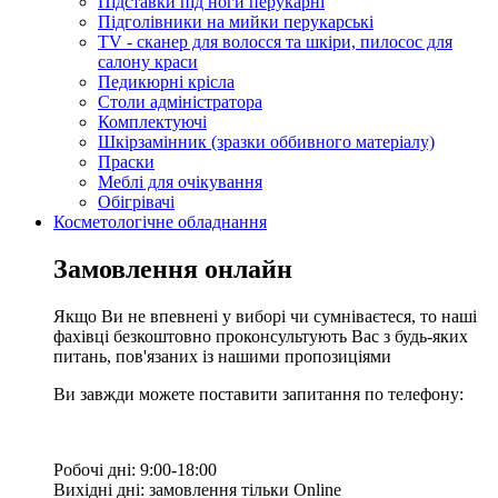
Підставки під ноги перукарні
Підголівники на мийки перукарські
TV - сканер для волосся та шкіри, пилосос для
салону краси
Педикюрні крісла
Столи адміністратора
Комплектуючі
Шкірзамінник (зразки оббивного матеріалу)
Праски
Меблі для очікування
Обігрівачі
Косметологічне обладнання
Замовлення онлайн
Якщо Ви не впевнені у виборі чи сумніваєтеся, то наші
фахівці безкоштовно проконсультують Вас з будь-яких
питань, пов'язаних із нашими пропозиціями
Ви завжди можете поставити запитання по телефону:
Робочі дні: 9:00-18:00
Вихідні дні: замовлення тільки Online