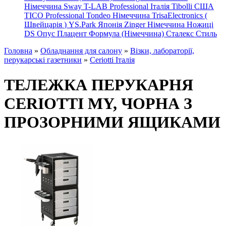
Німеччина
Sway
T-LAB Professional Італія
Tibolli США
TICO
Professional
Tondeo
Німеччина
TrisaElectronics (
Швейцарія
)
YS.Park Японія
Zinger Німеччина
Ножиці
DS
Опус
Плацент Формула (Німеччина)
Сталекс
Стиль
Головна
»
Обладнання для салону
»
Візки, лабораторії,
перукарські газетники
»
Ceriotti Італія
ТЕЛЕЖКА ПЕРУКАРНЯ
CERIOTTI MY, ЧОРНА З
ПРОЗОРНИМИ ЯЩИКАМИ