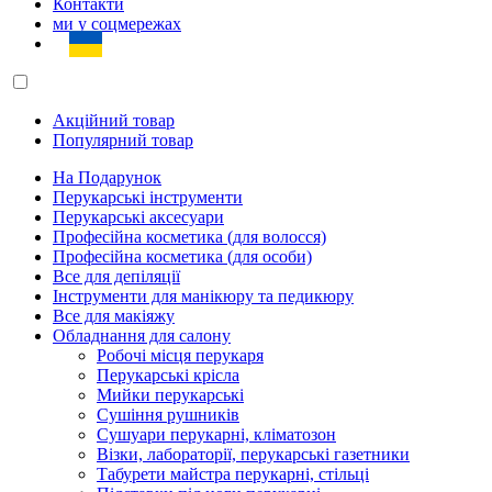
Контакти
ми у соцмережах
Акційний товар
Популярний товар
На Подарунок
Перукарські інструменти
Перукарські аксесуари
Професійна косметика (для волосся)
Професійна косметика (для особи)
Все для депіляції
Інструменти для манікюру та педикюру
Все для макіяжу
Обладнання для салону
Робочі місця перукаря
Перукарські крісла
Мийки перукарські
Сушіння рушників
Сушуари перукарні, кліматозон
Візки, лабораторії, перукарські газетники
Табурети майстра перукарні, стільці