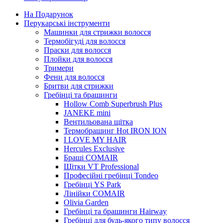
На Подарунок
Перукарські інструменти
Машинки для стрижки волосся
Термобігуді для волосся
Праски для волосся
Плойки для волосся
Тримери
Фени для волосся
Бритви для стрижки
Гребінці та брашинги
Hollow Comb Superbrush Plus
JANEKE mini
Вентильована щітка
Термобрашинг Hot IRON ION
I LOVE MY HAIR
Hercules Exclusive
Браші COMAIR
Щітки VT Professional
Професійні гребінці Tondeo
Гребінці YS Park
Лінійки COMAIR
Olivia Garden
Гребінці та брашинги Hairway
Гребінці для будь-якого типу волосся