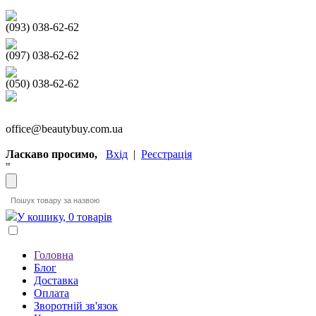
(093) 038-62-62
(097) 038-62-62
(050) 038-62-62
office@beautybuy.com.ua
Ласкаво просимо,
Вхід
|
Реєстрація
"
У кошику, 0 товарів
Головна
Блог
Доставка
Оплата
Зворотній зв'язок