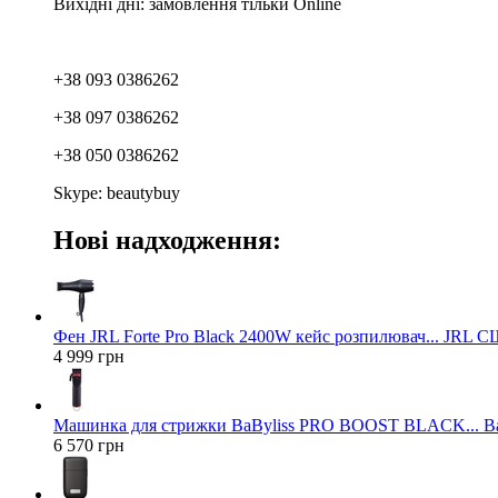
Вихідні дні: замовлення тільки Online
+38 093 0386262
+38 097 0386262
+38 050 0386262
Skype: beautybuy
Нові надходження:
Фен JRL Forte Pro Black 2400W кейс розпилювач... JRL 
4 999 грн
Машинка для стрижки BaByliss PRO BOOST BLACK... Ba
6 570 грн