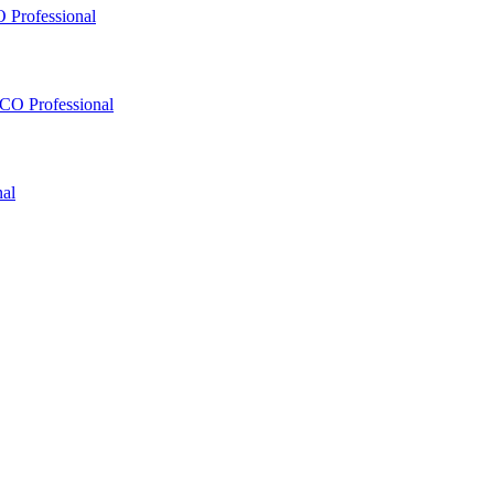
 Professional
O Professional
al