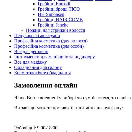
Гребінці Eurostil
Гребінці,броші TICO
HH Simonsen
Гребінці HAIR COMB
Гребінці Janeke
Ножиці для стрижки волосся
Перукарські аксесуари
Професійна косметика (для волосся)
Професійна косметика (для особи)
Все для депіляції
Інструменти для манікюру та педикюру
Все для макіяжу
Обладнання для салону
Косметологічне обладнання
Замовлення онлайн
Якщо Ви не впевнені у виборі чи сумніваєтеся, то наші ф
Ви завжди можете поставити запитання по телефону:
Робочі дні: 9:00-18:00