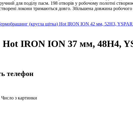
зручний для поділу пасм. 198 отворів у робочому полотні створю
 - створені локони тримаються довго. Збільшена довжина робочог
ермобрашинг (кругла щітка) Hot IRON ION 42 мм, 52H3, YSPAR
 Hot IRON ION 37 мм, 48H4, Y
ть телефон
Число з картинки