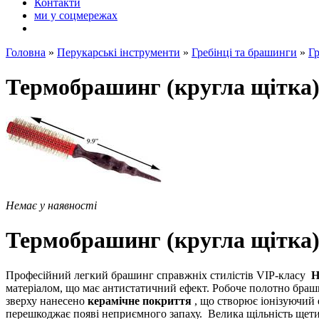
Контакти
ми у соцмережах
Головна
»
Перукарські інструменти
»
Гребінці та брашинги
»
Гр
Термобрашинг (кругла щітка)
Немає у наявності
Термобрашинг (кругла щітка)
Професійний легкий брашинг справжніх стилістів VIP-класу
H
матеріалом, що має антистатичний ефект. Робоче полотно браш
зверху нанесено
керамічне покриття
, що створює іонізуючий
перешкоджає появі неприємного запаху.
Велика щільність щети