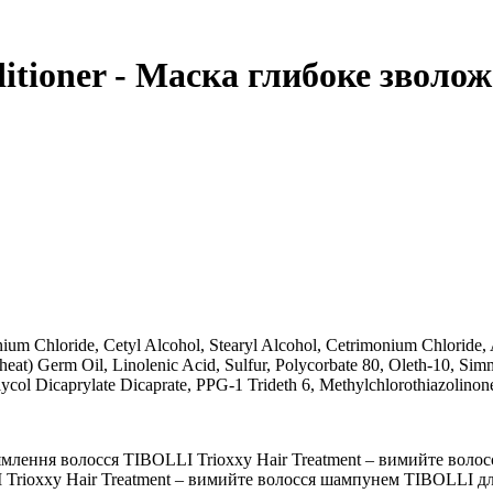
nditioner - Маска глибоке зволо
um Chloride, Cetyl Alcohol, Stearyl Alcohol, Cetrimonium Chloride,
eat) Germ Oil, Linolenic Acid, Sulfur, Polycorbate 80, Oleth-10, Sim
l Dicaprylate Dicaprate, PPG-1 Trideth 6, Methylchlorothiazolinone,
млення волосся TIBOLLI Trioxxy Hair Treatment – ​​вимийте вол
rioxxy Hair Treatment – ​​вимийте волосся шампунем TIBOLLI для