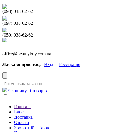
(093) 038-62-62
(097) 038-62-62
(050) 038-62-62
office@beautybuy.com.ua
Ласкаво просимо,
Вхід
|
Реєстрація
"
У кошику, 0 товарів
Головна
Блог
Доставка
Оплата
Зворотній зв'язок