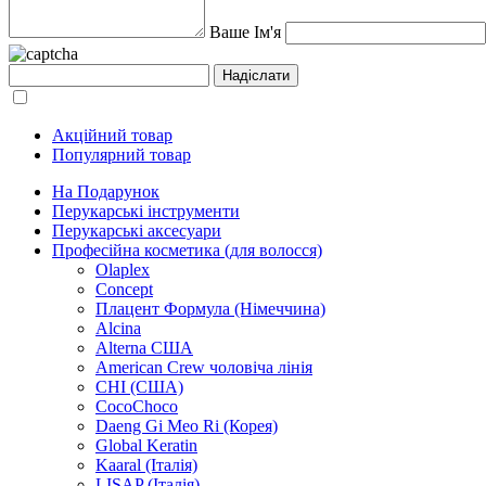
Ваше Ім'я
Акційний товар
Популярний товар
На Подарунок
Перукарські інструменти
Перукарські аксесуари
Професійна косметика (для волосся)
Olaplex
Concept
Плацент Формула (Німеччина)
Alcina
Alterna США
American Crew чоловіча лінія
CHI (США)
CocoChoco
Daeng Gi Meo Ri (Корея)
Global Keratin
Kaaral (Італія)
LISAP (Італія)