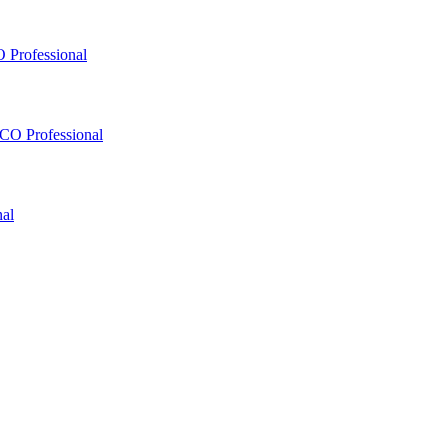
 Professional
O Professional
al