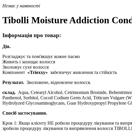
Немає у наявності
Tibolli Moisture Addiction Co
Інформація про товар:
Дія.
Розгладжує та пом'якшує кожне пасмо
Живить і захищає волосся
Зволожує сухе волосся
Компонент
«Trioxxy»
забезпечує живлення та стійкість
Результат.
Зволожене, відновлене волосся.
склад.
Aqua, Cetearyl Alcohol, Cetrimonium Bromide, Behentrimoni
Panthenol, Sorbitol, Cocoil Codium Germ Acid, Triticum Vulgare (Wh
Hydrolyzed Glycosaminoglycans, Guar Hydroxypropyl Propylene Glyco
Спосіб застосування.
Крок 1: Якщо клієнту НЕ робили процедуру лікування та випря
зробили процедуру лікування та випрямлення волосся TIBOLLI T