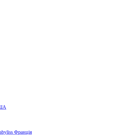
США
byliss Франція