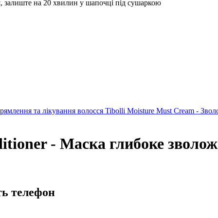
, залиште на 20 хвилин у шапочці під сушаркою
ипрямлення та лікування волосся
Tibolli Moisture Must Cream - Зв
nditioner - Маска глибоке зволо
ть телефон