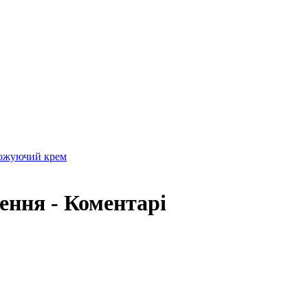
оложуючий крем
ження - Коментарі