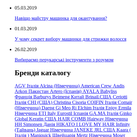
05.03.2019
Навіщо майстру машинка для окантування?
01.03.2019
У чому секрет вибору машинки для стрижки волосся
26.02.2019
Вибираємо перукарські інструменти з розумом
Бренди каталогу
AGV Італія
Alcina (Німеччина)
American Crew
Andis
Arkon Пакистан
Artero (Іспанія)
AYALA
Babyliss
Франція
Barburys
Beimeng Китай
Brinail.США
Ceriotti
Італія
CHI (США)
Christina
Cisoria
COIFIN Італія
Comair
(Німеччина) Daeng
Gi
Meo
Ri
Elchim Італія
Enjoy
Ermila
Німеччина
ETI Italy
Eurostil Іспанія
GA.MA Італія
Ginko
Global Keratin США
HAIR COMB
Hairway Німеччина
HH Simonsen Данія
HIKATO
I LOVE MY HAIR
Infinity
(Тайвань)
Jaguar Німеччина
JANEKE
JRL
США
Kaara
(
Італія
)
Maniquick Швейцарія
Mertz Німеччина
Moser