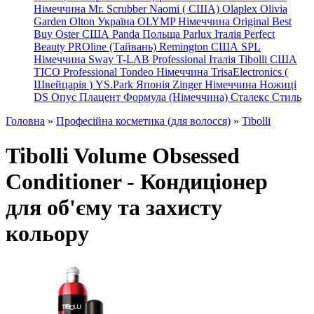
Німеччина
Mr. Scrubber Naomi
(
США)
Olaplex
Olivia
Garden
Olton Україна
OLYMP Німеччина
Original Best
Buy
Oster США
Panda Польща
Parlux Італія
Perfect
Beauty
PROline (Тайвань)
Remington США
SPL
Німеччина
Sway
T-LAB Professional Італія
Tibolli США
TICO
Professional
Tondeo
Німеччина
TrisaElectronics (
Швейцарія
)
YS.Park Японія
Zinger Німеччина
Ножиці
DS
Опус
Плацент Формула (Німеччина)
Сталекс
Стиль
Головна
»
Професійна косметика (для волосся)
»
Tibolli
Tibolli Volume Obsessed
Conditioner - Кондиціонер
для об'єму та захисту
кольору