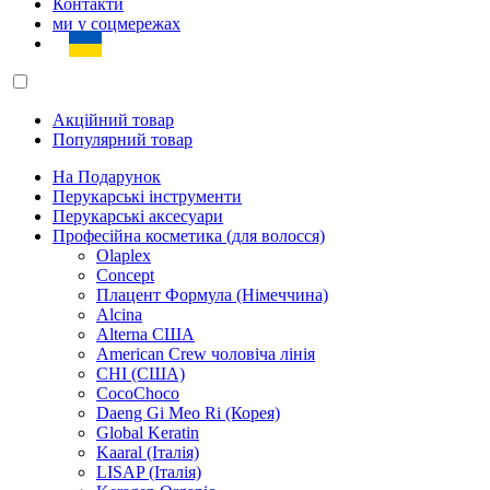
Контакти
ми у соцмережах
Акційний товар
Популярний товар
На Подарунок
Перукарські інструменти
Перукарські аксесуари
Професійна косметика (для волосся)
Olaplex
Concept
Плацент Формула (Німеччина)
Alcina
Alterna США
American Crew чоловіча лінія
CHI (США)
CocoChoco
Daeng Gi Meo Ri (Корея)
Global Keratin
Kaaral (Італія)
LISAP (Італія)