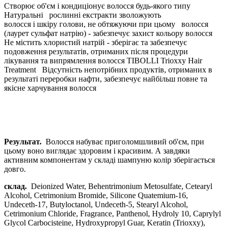
Створює об'єм і кондиціонує волосся будь-якого типу
Натуральні рослинні екстракти
зволожують
волосся і шкіру голови, не обтяжуючи при цьому
волосся
(лаурет сульфат натрію) - забезпечує захист кольору волосся
Не містить хлористий натрій - зберігає та забезпечує
подовження результатів, отриманих після процедури
лікування та випрямлення волосся TIBOLLI Trioxxy Hair
Treatment
Відсутність непотрібних продуктів, отриманих в
результаті переробки нафти, забезпечує найбільш повне та
якісне харчування волосся
Результат.
Волосся набуває приголомшливий об'єм, при
цьому воно виглядає здоровим і красивим. А завдяки
активним компонентам у складі шампуню колір зберігається
довго.
склад.
Deionized Water, Behentrimonium Metosulfate, Cetearyl
Alcohol, Cetrimonium Bromide, Silicone Quatemium-16,
Undeceth-17, Butyloctanol, Undeceth-5, Stearyl Alcohol,
Cetrimonium Chloride, Fragrance, Panthenol, Hydroly 10, Caprylyl
Glycol Carbocisteine, Hydroxypropyl Guar, Keratin (Trioxxy),