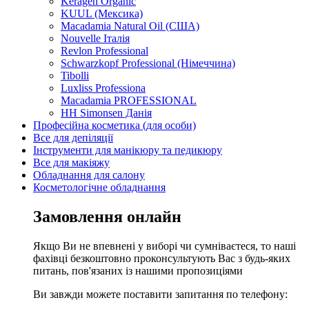
Keragen Organic
KUUL (Мексика)
Macadamia Natural Oil (США)
Nouvelle Італія
Revlon Professional
Schwarzkopf Professional (Німеччина)
Tibolli
Luxliss Professiona
Macadamia PROFESSIONAL
HH Simonsen Данія
Професійна косметика (для особи)
Все для депіляції
Інструменти для манікюру та педикюру
Все для макіяжу
Обладнання для салону
Косметологічне обладнання
Замовлення онлайн
Якщо Ви не впевнені у виборі чи сумніваєтеся, то наші
фахівці безкоштовно проконсультують Вас з будь-яких
питань, пов'язаних із нашими пропозиціями
Ви завжди можете поставити запитання по телефону: