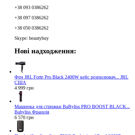
+38 093 0386262
+38 097 0386262
+38 050 0386262
Skype: beautybuy
Нові надходження:
Фен JRL Forte Pro Black 2400W кейс розпилювач... JRL
США
4 999 грн
Машинка для стрижки BaByliss PRO BOOST BLACK...
Babyliss Франція
6 570 грн