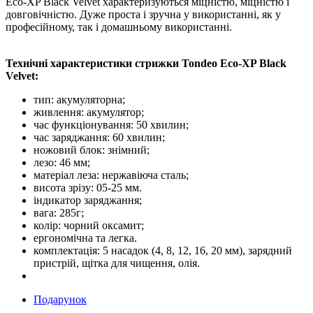
Eco-XP Black Velvet характеризуються міцністю, міцністю і
довговічністю. Дуже проста і зручна у використанні, як у
професійному, так і домашньому використанні.
Технічні характеристики стрижки Tondeo Eco-XP Black
Velvet:
тип: акумуляторна;
живлення: акумулятор;
час функціонування: 50 хвилин;
час заряджання: 60 хвилин;
ножовий блок: знімний;
лезо: 46 мм;
матеріал леза: нержавіюча сталь;
висота зрізу: 05-25 мм.
індикатор заряджання;
вага: 285г;
колір: чорний оксамит;
ергономічна та легка.
комплектація: 5 насадок (4, 8, 12, 16, 20 мм), зарядний
пристрій, щітка для чищення, олія.
Подарунок