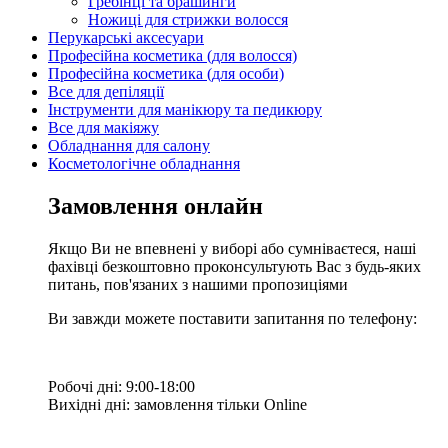
Гребінці та брашинги
Ножиці для стрижки волосся
Перукарські аксесуари
Професійна косметика (для волосся)
Професійна косметика (для особи)
Все для депіляції
Інструменти для манікюру та педикюру
Все для макіяжу
Обладнання для салону
Косметологічне обладнання
Замовлення онлайн
Якщо Ви не впевнені у виборі або сумніваєтеся, наші
фахівці безкоштовно проконсультують Вас з будь-яких
питань, пов'язаних з нашими пропозиціями
Ви завжди можете поставити запитання по телефону:
Робочі дні: 9:00-18:00
Вихідні дні: замовлення тільки Online