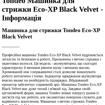
Tondeo Машинка для
стрижки Eco-XP Black Velvet -
Інформація
Машинка для стрижки Tondeo Eco-XP
Black Velvet
---------------
Професійна машинка Tondeo Eco-XP Black Velvet відрізняється
легкістю та безпекою в роботі. Призначена з метою стрижки і
окантовки волосся. Ця модель - акумуляторна, що сьогодні
характеризує її меншим рівнем шуму і меншою масою.
Хромований ніж з нержавіючої сталі дозволяє виконувати
роботу витончено і тонко. Індикатор заряджання акумулятора
вчасно вкаже на необхідність підзарядки. Вбудований
процесор забезпечує справжній зріз. Машинка Tondeo Eco-XP
Black Velvet має дуже тихий і м'який хід. Завдяки своїй
ергономічній формі, машина Tondeo знімає напругу разом із
зап'ястя під час роботи, але оксамитова поверхня служить для
відмінного захоплення. Машинки з метою стрижки Tondeo