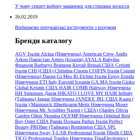
У чому секрет вибору машинки для стрижки волосся
26.02.2019
Вибираємо перукарські інструменти з розумом
Бренди каталогу
AGV Італія
Alcina (Німеччина)
American Crew
Andis
Arkon Пакистан
Artero (Іспанія)
AYALA
Babyliss
Франція
Barburys
Beimeng Китай
Brinail.США
Ceriotti
Італія
CHI (США)
Christina
Cisoria
COIFIN Італія
Comair
(Німеччина) Daeng
Gi
Meo
Ri
Elchim Італія
Enjoy
Ermila
Німеччина
ETI Italy
Eurostil Іспанія
GA.MA Італія
Ginko
Global Keratin США
HAIR COMB
Hairway Німеччина
HH Simonsen Данія
HIKATO
I LOVE MY HAIR
Infinity
(Тайвань)
Jaguar Німеччина
JANEKE
JRL
США
Kaara
(
Італія
)
Maniquick Швейцарія
Mertz Німеччина
Moser
Німеччина
Mr. Scrubber Naomi
(
США)
Olaplex
Olivia
Garden
Olton Україна
OLYMP Німеччина
Original Best
Buy
Oster США
Panda Польща
Parlux Італія
Perfect
Beauty
PROline (Тайвань)
Remington США
SPL
Німеччина
Sway
T-LAB Professional Італія
Tibolli США
TICO
Professional
Tondeo
Німеччина
TrisaElectronics (