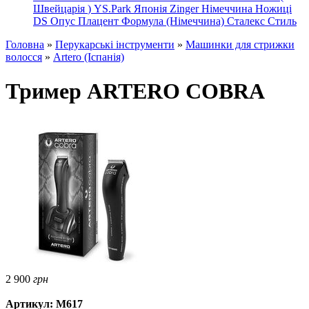
Швейцарія
)
YS.Park Японія
Zinger Німеччина
Ножиці
DS
Опус
Плацент Формула (Німеччина)
Сталекс
Стиль
Головна
»
Перукарські інструменти
»
Машинки для стрижки
волосся
»
Artero (Іспанія)
Тример ARTERO COBRA
2 900
грн
Артикул: M617