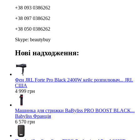
+38 093 0386262
+38 097 0386262
+38 050 0386262
Skype: beautybuy
Нові надходження:
Фен JRL Forte Pro Black 2400W кейс розпилювач... JRL
США
4 999 грн
Машинка для стрижки BaByliss PRO BOOST BLACK...
Babyliss Франція
6 570 грн