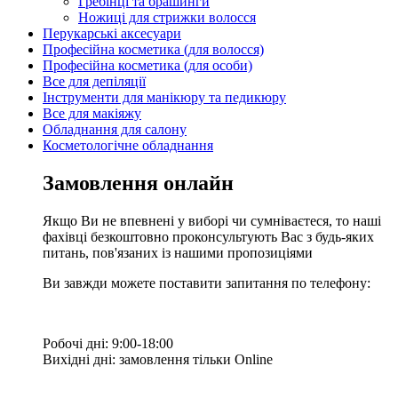
Гребінці та брашинги
Ножиці для стрижки волосся
Перукарські аксесуари
Професійна косметика (для волосся)
Професійна косметика (для особи)
Все для депіляції
Інструменти для манікюру та педикюру
Все для макіяжу
Обладнання для салону
Косметологічне обладнання
Замовлення онлайн
Якщо Ви не впевнені у виборі чи сумніваєтеся, то наші
фахівці безкоштовно проконсультують Вас з будь-яких
питань, пов'язаних із нашими пропозиціями
Ви завжди можете поставити запитання по телефону:
Робочі дні: 9:00-18:00
Вихідні дні: замовлення тільки Online