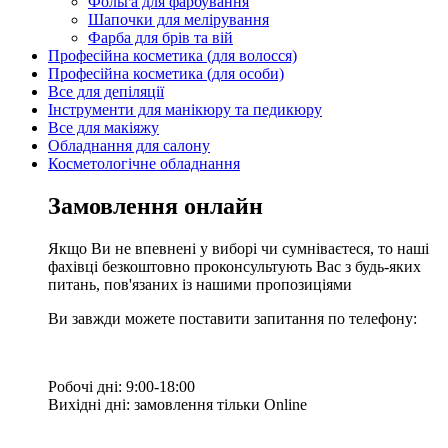
Фольга для фарбування
Шапочки для мелірування
Фарба для брів та вій
Професійна косметика (для волосся)
Професійна косметика (для особи)
Все для депіляції
Інструменти для манікюру та педикюру
Все для макіяжу
Обладнання для салону
Косметологічне обладнання
Замовлення онлайн
Якщо Ви не впевнені у виборі чи сумніваєтеся, то наші
фахівці безкоштовно проконсультують Вас з будь-яких
питань, пов'язаних із нашими пропозиціями
Ви завжди можете поставити запитання по телефону:
Робочі дні: 9:00-18:00
Вихідні дні: замовлення тільки Online