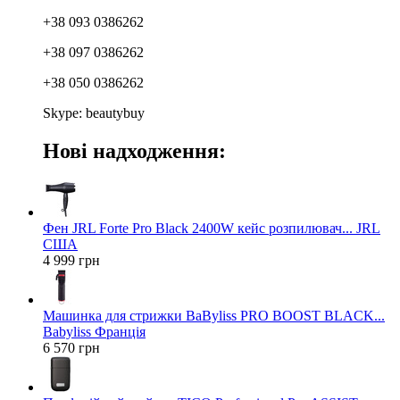
+38 093 0386262
+38 097 0386262
+38 050 0386262
Skype: beautybuy
Нові надходження:
Фен JRL Forte Pro Black 2400W кейс розпилювач... JRL
США
4 999 грн
Машинка для стрижки BaByliss PRO BOOST BLACK...
Babyliss Франція
6 570 грн