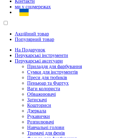
Контакти
ми у соцмережах
Акційний товар
Популярний товар
На Подарунок
Перукарські інструменти
Перукарські аксесуари
Приладдя для фарбування
Сумки для інструментів
Преси для тюбиків
Пеньюар та Фартух
Ваги колориста
Обважнювачі
Затискачі
Кошториси
Дзеркала
Рукавички
Розпилювачі
Навчальні голови
Тримачі для фенів