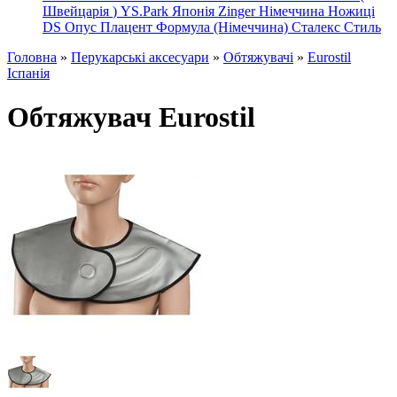
Швейцарія
)
YS.Park Японія
Zinger Німеччина
Ножиці
DS
Опус
Плацент Формула (Німеччина)
Сталекс
Стиль
Головна
»
Перукарські аксесуари
»
Обтяжувачі
»
Eurostil
Іспанія
Обтяжувач Eurostil