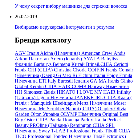
У чому секрет вибору машинки для стрижки волосся
26.02.2019
Вибираємо перукарські інструменти з розумом
Бренди каталогу
AGV Італія
Alcina (Німеччина)
American Crew
Andis
Arkon Пакистан
Artero (Іспанія)
AYALA
Babyliss
Франція
Barburys
Beimeng Китай
Brinail.США
Ceriotti
Італія
CHI (США)
Christina
Cisoria
COIFIN Італія
Comair
(Німеччина) Daeng
Gi
Meo
Ri
Elchim Італія
Enjoy
Ermila
Німеччина
ETI Italy
Eurostil Іспанія
GA.MA Італія
Ginko
Global Keratin США
HAIR COMB
Hairway Німеччина
HH Simonsen Данія
HIKATO
I LOVE MY HAIR
Infinity
(Тайвань)
Jaguar Німеччина
JANEKE
JRL
США
Kaara
(
Італія
)
Maniquick Швейцарія
Mertz Німеччина
Moser
Німеччина
Mr. Scrubber Naomi
(
США)
Olaplex
Olivia
Garden
Olton Україна
OLYMP Німеччина
Original Best
Buy
Oster США
Panda Польща
Parlux Італія
Perfect
Beauty
PROline (Тайвань)
Remington США
SPL
Німеччина
Sway
T-LAB Professional Італія
Tibolli США
TICO
Professional
Tondeo
Німеччина
TrisaElectronics (