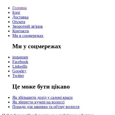
Головна
Блог
Доставка
Оплата
Зворотній зв'язок
Контакти
Ми в соцмережах
Ми у соцмережах
instagram
Facebook
LinkedIn
Google+
Twitter
Це може бути цікаво
Як збільшити дохід у салоні краси
Як зберегти кучері на волоссі
Поради для завивки та об'єму волосся