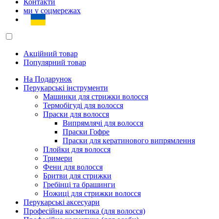
Контакти
ми у соцмережах
Акційний товар
Популярний товар
На Подарунок
Перукарські інструменти
Машинки для стрижки волосся
Термобігуді для волосся
Праски для волосся
Випрямлячі для волосся
Праски Гофре
Праски для кератинового випрямлення
Плойки для волосся
Тримери
Фени для волосся
Бритви для стрижки
Гребінці та брашинги
Ножиці для стрижки волосся
Перукарські аксесуари
Професійна косметика (для волосся)