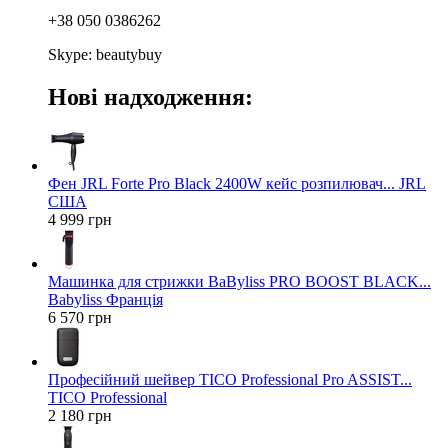
+38 050 0386262
Skype: beautybuy
Нові надходження:
Фен JRL Forte Pro Black 2400W кейс розпилювач... JRL
США
4 999 грн
Машинка для стрижки BaByliss PRO BOOST BLACK...
Babyliss Франція
6 570 грн
Професійний шейвер TICO Professional Pro ASSIST...
TICO Professional
2 180 грн