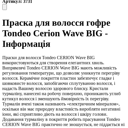
Артикул: 3731
Праска для волосся гофре
Tondeo Cerion Wave BIG -
Інформація
Праски для волосся Tondeo CERION Wave BIG
використовуються для створення елегантних хвиль.
Випрямлячі Tondeo CERION Wave BIG мають можливість
регулювання температури, що дозволяє уникнути перегріву
волосся. Керамічне покриття пластин забезпечує гладке і
шовковисте волосся, запобігаючи сплутуванню волосся, і
надасть Вашому волоссю здорового блиску. Кристали
турмаліну, нанесені на робочу поверхню, проникають углиб
кутикул волосся і зменшують ймовірність їх перегріву.
Турмалін вчені також називають «електричним мінералом»,
оскільки він має природну властивість виробляти негативні
іони, які сприятливо діють на волосся і шкіру голови.
Додавання турмаліну в покриття робить прасування Tondeo
CERION Wave BIG практично не зношується, не піддається ні