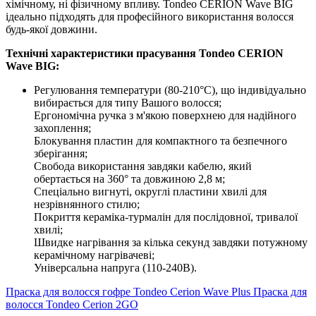
хімічному, ні фізичному впливу. Tondeo CERION Wave BIG
ідеально підходять для професійного використання волосся
будь-якої довжини.
Технічні характеристики прасування Tondeo CERION
Wave BIG:
Регулювання температури (80-210°C), що індивідуально
вибирається для типу Вашого волосся;
Ергономічна ручка з м'якою поверхнею для надійного
захоплення;
Блокування пластин для компактного та безпечного
зберігання;
Свобода використання завдяки кабелю, який
обертається на 360° та довжиною 2,8 м;
Спеціально вигнуті, округлі пластини хвилі для
незрівнянного стилю;
Покриття кераміка-турмалін для послідовної, тривалої
хвилі;
Швидке нагрівання за кілька секунд завдяки потужному
керамічному нагрівачеві;
Універсальна напруга (110-240В).
Праска для волосся гофре Tondeo Cerion Wave Plus
Праска для
волосся Tondeo Cerion 2GO