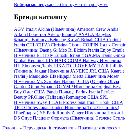
Вибираємо перукарські інструменти з розумом
Бренди каталогу
AGV Італія
Alcina (Німеччина)
American Crew
Andis
Arkon Пакистан
Artero (Іспанія)
AYALA
Babyliss
Франція
Barburys
Beimeng Китай
Brinail.США
Ceriotti
Італія
CHI (США)
Christina
Cisoria
COIFIN Італія
Comair
(Німеччина) Daeng
Gi
Meo
Ri
Elchim Італія
Enjoy
Ermila
Німеччина
ETI Italy
Eurostil Іспанія
GA.MA Італія
Ginko
Global Keratin США
HAIR COMB
Hairway Німеччина
HH Simonsen Данія
HIKATO
I LOVE MY HAIR
Infinity
(Тайвань)
Jaguar Німеччина
JANEKE
JRL
США
Kaara
(
Італія
)
Maniquick Швейцарія
Mertz Німеччина
Moser
Німеччина
Mr. Scrubber Naomi
(
США)
Olaplex
Olivia
Garden
Olton Україна
OLYMP Німеччина
Original Best
Buy
Oster США
Panda Польща
Parlux Італія
Perfect
Beauty
PROline (Тайвань)
Remington США
SPL
Німеччина
Sway
T-LAB Professional Італія
Tibolli США
TICO
Professional
Tondeo
Німеччина
TrisaElectronics (
Швейцарія
)
YS.Park Японія
Zinger Німеччина
Ножиці
DS
Опус
Плацент Формула (Німеччина)
Сталекс
Стиль
Головна
»
Перукарські інструменти
»
Праски для волосся
»