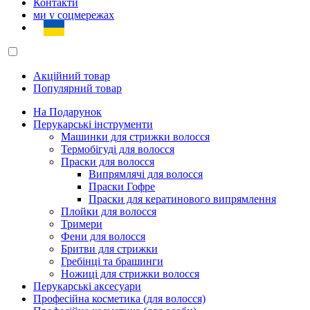
Контакти
ми у соцмережах
Акційний товар
Популярний товар
На Подарунок
Перукарські інструменти
Машинки для стрижки волосся
Термобігуді для волосся
Праски для волосся
Випрямлячі для волосся
Праски Гофре
Праски для кератинового випрямлення
Плойки для волосся
Тримери
Фени для волосся
Бритви для стрижки
Гребінці та брашинги
Ножиці для стрижки волосся
Перукарські аксесуари
Професійна косметика (для волосся)