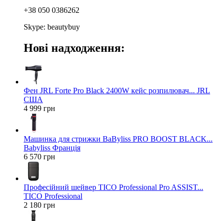
+38 050 0386262
Skype: beautybuy
Нові надходження:
Фен JRL Forte Pro Black 2400W кейс розпилювач... JRL
США
4 999 грн
Машинка для стрижки BaByliss PRO BOOST BLACK...
Babyliss Франція
6 570 грн
Професійний шейвер TICO Professional Pro ASSIST...
TICO Professional
2 180 грн