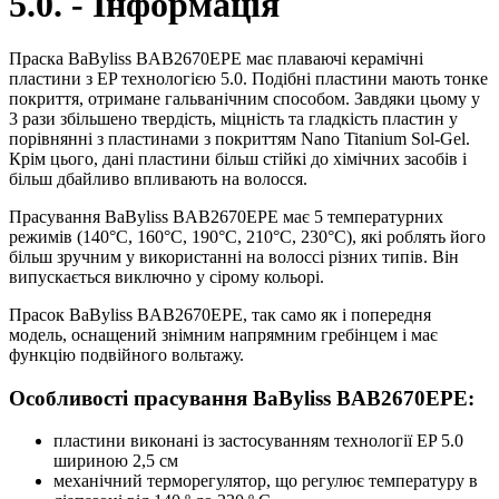
5.0. - Інформація
Праска BaByliss BAB2670EPE має плаваючі керамічні
пластини з EP технологією 5.0. Подібні пластини мають тонке
покриття, отримане гальванічним способом. Завдяки цьому у
3 рази збільшено твердість, міцність та гладкість пластин у
порівнянні з пластинами з покриттям Nano Titanium Sol-Gel.
Крім цього, дані пластини більш стійкі до хімічних засобів і
більш дбайливо впливають на волосся.
Прасування BaByliss BAB2670EPE має 5 температурних
режимів (140°C, 160°C, 190°C, 210°C, 230°C), які роблять його
більш зручним у використанні на волоссі різних типів. Він
випускається виключно у сірому кольорі.
Прасок BaByliss BAB2670EPE, так само як і попередня
модель, оснащений знімним напрямним гребінцем і має
функцію подвійного вольтажу.
Особливості прасування BaByliss BAB2670EPE:
пластини виконані із застосуванням технології EP 5.0
шириною 2,5 см
механічний терморегулятор, що регулює температуру в