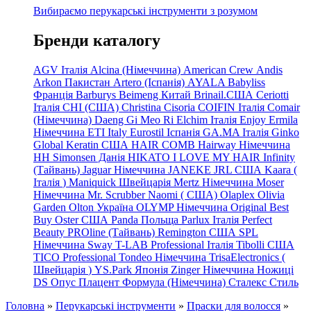
Вибираємо перукарські інструменти з розумом
Бренди каталогу
AGV Італія
Alcina (Німеччина)
American Crew
Andis
Arkon Пакистан
Artero (Іспанія)
AYALA
Babyliss
Франція
Barburys
Beimeng Китай
Brinail.США
Ceriotti
Італія
CHI (США)
Christina
Cisoria
COIFIN Італія
Comair
(Німеччина) Daeng
Gi
Meo
Ri
Elchim Італія
Enjoy
Ermila
Німеччина
ETI Italy
Eurostil Іспанія
GA.MA Італія
Ginko
Global Keratin США
HAIR COMB
Hairway Німеччина
HH Simonsen Данія
HIKATO
I LOVE MY HAIR
Infinity
(Тайвань)
Jaguar Німеччина
JANEKE
JRL
США
Kaara
(
Італія
)
Maniquick Швейцарія
Mertz Німеччина
Moser
Німеччина
Mr. Scrubber Naomi
(
США)
Olaplex
Olivia
Garden
Olton Україна
OLYMP Німеччина
Original Best
Buy
Oster США
Panda Польща
Parlux Італія
Perfect
Beauty
PROline (Тайвань)
Remington США
SPL
Німеччина
Sway
T-LAB Professional Італія
Tibolli США
TICO
Professional
Tondeo
Німеччина
TrisaElectronics (
Швейцарія
)
YS.Park Японія
Zinger Німеччина
Ножиці
DS
Опус
Плацент Формула (Німеччина)
Сталекс
Стиль
Головна
»
Перукарські інструменти
»
Праски для волосся
»