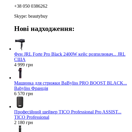
+38 050 0386262
Skype: beautybuy
Нові надходження:
Фен JRL Forte Pro Black 2400W кейс розпилювач... JRL
США
4 999 грн
Машинка для стрижки BaByliss PRO BOOST BLACK...
Babyliss Франція
6 570 грн
Професійний шейвер TICO Professional Pro ASSIST...
TICO Professional
2 180 грн