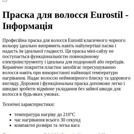
Праска для волосся Eurostil -
Інформація
Професійна праска для волосся Eurostil класичного чорного
кольору ідеально випрямить навіть найупертіші пасма і
надасть їм ідеальної гладкості. Ця праска міні-сайзу не
поступається функціональністю повноцінному
електроінструменту і ідеальна для подорожей або переїздів.
Керамічне покриття пластин запобігає пересушуванню
волосся навіть при використанні найвищої температури
нагрівання. Надає волоссю неймовірного блиску та здорового
вигляду. Дорожня і функціональна праска допоможе легко і
швидко зробити відмінне укладання без зайвої шкоди для
волосся в будь-яких умовах.
Технічні характеристики:
температура нагріву до 210°C
час нагрівання всього 30 секунд
компактні розміри та легка вага