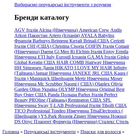
Вибираємо перукарські інструменти з розумом
Бренди каталогу
AGV Італія
Alcina (Німеччина)
American Crew
Andis
Arkon Пакистан
Artero (Іспанія)
AYALA
Babyliss
Франція
Barburys
Beimeng Китай
Brinail.США
Ceriotti
Італія
CHI (США)
Christina
Cisoria
COIFIN Італія
Comair
(Німеччина) Daeng
Gi
Meo
Ri
Elchim Італія
Enjoy
Ermila
Німеччина
ETI Italy
Eurostil Іспанія
GA.MA Італія
Ginko
Global Keratin США
HAIR COMB
Hairway Німеччина
HH Simonsen Данія
HIKATO
I LOVE MY HAIR
Infinity
(Тайвань)
Jaguar Німеччина
JANEKE
JRL
США
Kaara
(
Італія
)
Maniquick Швейцарія
Mertz Німеччина
Moser
Німеччина
Mr. Scrubber Naomi
(
США)
Olaplex
Olivia
Garden
Olton Україна
OLYMP Німеччина
Original Best
Buy
Oster США
Panda Польща
Parlux Італія
Perfect
Beauty
PROline (Тайвань)
Remington США
SPL
Німеччина
Sway
T-LAB Professional Італія
Tibolli США
TICO
Professional
Tondeo
Німеччина
TrisaElectronics (
Швейцарія
)
YS.Park Японія
Zinger Німеччина
Ножиці
DS
Опус
Плацент Формула (Німеччина)
Сталекс
Стиль
Головна
»
Перукарські інструменти
»
Праски для волосся
»