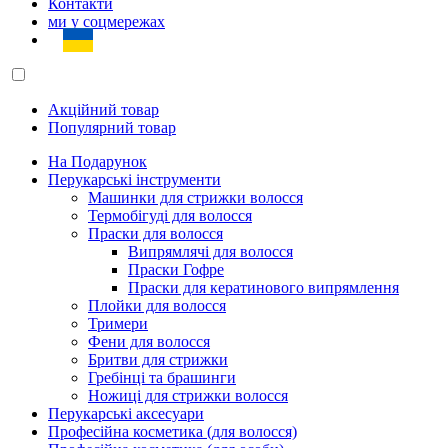
Контакти
ми у соцмережах
Акційний товар
Популярний товар
На Подарунок
Перукарські інструменти
Машинки для стрижки волосся
Термобігуді для волосся
Праски для волосся
Випрямлячі для волосся
Праски Гофре
Праски для кератинового випрямлення
Плойки для волосся
Тримери
Фени для волосся
Бритви для стрижки
Гребінці та брашинги
Ножиці для стрижки волосся
Перукарські аксесуари
Професійна косметика (для волосся)