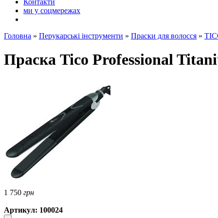
Контакти
ми у соцмережах
Головна
»
Перукарські інструменти
»
Праски для волосся
»
TICO
Праска Tico Professional Titan
1 750
грн
Артикул: 100024