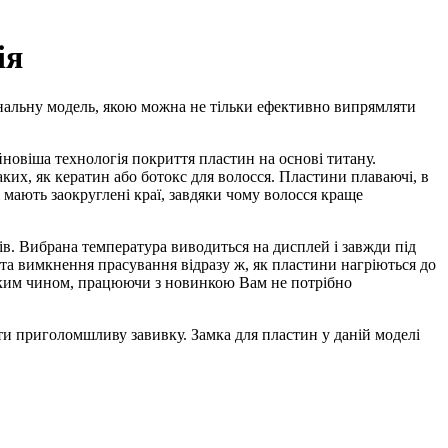
ія
нальну модель, якою можна не тільки ефективно випрямляти
новіша технологія покриття пластин на основі титану.
таких, як кератин або ботокс для волосся. Пластини плаваючі, в
 мають заокруглені краї, завдяки чому волосся краще
ів. Вибрана температура виводиться на дисплей і завжди під
а вимкнення прасування відразу ж, як пластини нагріються до
Таким чином, працюючи з новинкою Вам не потрібно
 приголомшливу завивку. Замка для пластин у даній моделі