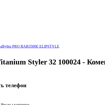
я BaByliss PRO BAB3500E ELIPSTYLE
itanium Styler 32 100024 - Коме
ть телефон
Число з картинки