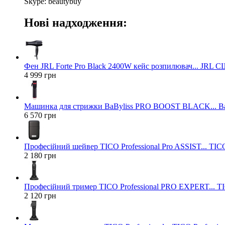
Skype: beautybuy
Нові надходження:
Фен JRL Forte Pro Black 2400W кейс розпилювач... JRL 
4 999 грн
Машинка для стрижки BaByliss PRO BOOST BLACK... Ba
6 570 грн
Професійний шейвер TICO Professional Pro ASSIST... TICO
2 180 грн
Професійний тример TICO Professional PRO EXPERT... TIC
2 120 грн