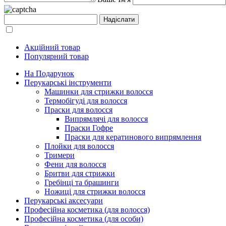
Акційний товар
Популярний товар
На Подарунок
Перукарські інструменти
Машинки для стрижки волосся
Термобігуді для волосся
Праски для волосся
Випрямлячі для волосся
Праски Гофре
Праски для кератинового випрямлення
Плойки для волосся
Тримери
Фени для волосся
Бритви для стрижки
Гребінці та брашинги
Ножиці для стрижки волосся
Перукарські аксесуари
Професійна косметика (для волосся)
Професійна косметика (для особи)