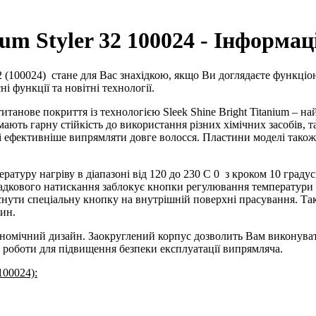
ium Styler 32 100024 - Інформац
 (100024)
стане для Вас знахідкою, якщо Ви доглядаєте функціо
і функції та новітні технології.
ове покриття із технологією Sleek Shine Bright Titanium – най
 мають гарну стійкість до використання різних хімічних засобів, 
 і ефективніше випрямляти довге волосся. Пластини моделі також
ратуру нагріву в діапазоні від 120 до 230 C
0
з кроком 10 градус
дкового натискання заблокує кнопки регулювання температури т
иснути спеціальну кнопку на внутрішній поверхні прасування. 
ин.
омічний дизайн. Заокруглений корпус дозволить Вам виконувати
 роботи для підвищення безпеки експлуатації випрямляча.
00024):