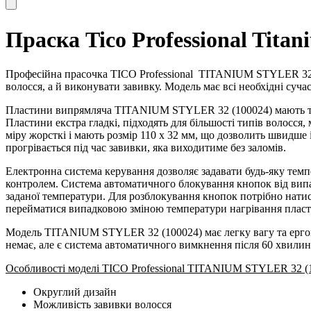
Праска Tico Professional Titan
Професійна прасочка TICO Professional
TITANIUM STYLER 32
волосся, а й виконувати завивку. Модель має всі необхідні сучасн
Пластини випрямляча TITANIUM STYLER 32 (100024) мають титан
Пластини екстра гладкі, підходять для більшості типів волосся,
міру жорсткі і мають розмір 110 x 32 мм, що дозволить швидше
прогрівається під час завивки, яка виходитиме без заломів.
Електронна система керування дозволяє задавати будь-яку темпе
контролем. Система автоматичного блокування кнопок від випа
заданої температури. Для розблокування кнопок потрібно нат
перейматися випадковою зміною температури нагрівання пласт
Модель TITANIUM STYLER 32 (100024) має легку вагу та ергон
немає, але є система автоматичного вимкнення після 60 хвилин
Особливості моделі TICO Professional TITANIUM STYLER 32 (1
Округлий дизайн
Можливість завивки волосся