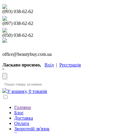
(093) 038-62-62
(097) 038-62-62
(050) 038-62-62
office@beautybuy.com.ua
Ласкаво просимо,
Вхід
|
Реєстрація
"
У кошику, 0 товарів
Головна
Блог
Доставка
Оплата
Зворотній зв'язок