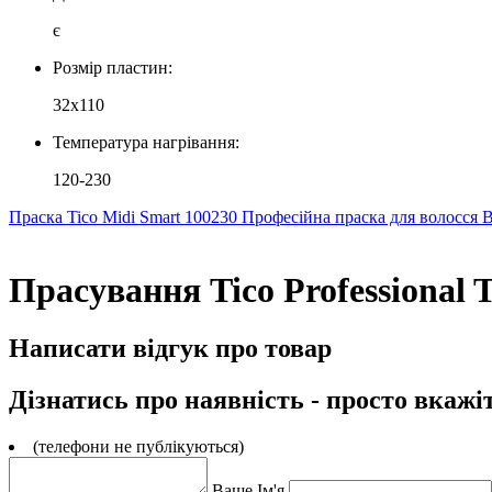
є
Розмір пластин:
32х110
Температура нагрівання:
120-230
Праска Tico Midi Smart 100230
Професійна праска для волосс
Прасування Tico Professional T
Написати відгук про товар
Дізнатись про наявність - просто вкажі
(телефони не публікуються)
Ваше Ім'я