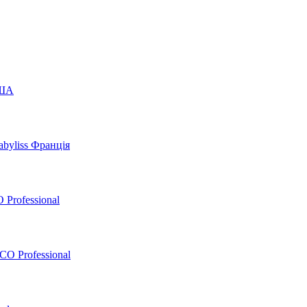
США
byliss Франція
 Professional
O Professional