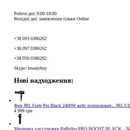
Робочі дні: 9:00-18:00
Вихідні дні: замовлення тільки Online
+38 093 0386262
+38 097 0386262
+38 050 0386262
Skype: beautybuy
Нові надходження:
Фен JRL Forte Pro Black 2400W кейс розпилювач... JRL 
4 999 грн
Машинка для стрижки BaByliss PRO BOOST BLACK... Ba