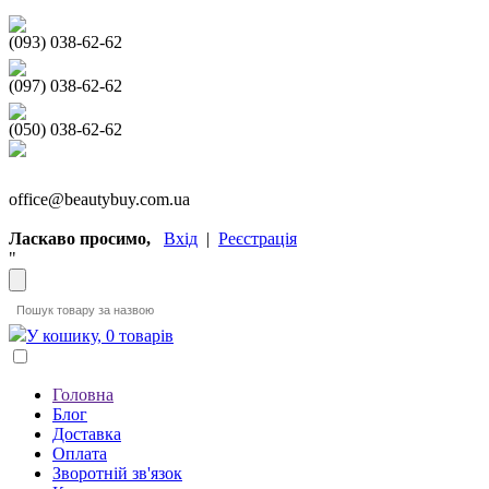
(093) 038-62-62
(097) 038-62-62
(050) 038-62-62
office@beautybuy.com.ua
Ласкаво просимо,
Вхід
|
Реєстрація
"
У кошику, 0 товарів
Головна
Блог
Доставка
Оплата
Зворотній зв'язок