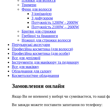
Плойки для волосся
Тримери
Фени для волосся
З іонізацією
З дифузором
Потужність 1200W - 2000W
Потужність 2100W – 2600W
Бритви для стрижки
Гребінці та брашинги
Ножиці для стрижки волосся
Перукарські аксесуари
Професійна косметика (для волосся)
Професійна косметика (для особи)
Все для депіляції
Інструменти для манікюру та педикюру
Все для макіяжу
Обладнання для салону
Косметологічне обладнання
Замовлення онлайн
Якщо Ви не впевнені у виборі чи сумніваєтеся, то наші ф
Ви завжди можете поставити запитання по телефону: