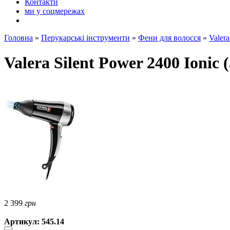
Контакти
ми у соцмережах
Головна
»
Перукарські інструменти
»
Фени для волосся
»
Valer
Valera Silent Power 2400 Ionic 
2 399
грн
Артикул: 545.14