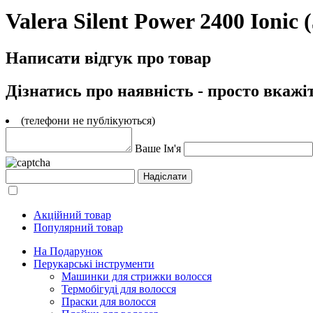
Valera Silent Power 2400 Ionic 
Написати відгук про товар
Дізнатись про наявність - просто вкажі
(телефони не публікуються)
Ваше Ім'я
Акційний товар
Популярний товар
На Подарунок
Перукарські інструменти
Машинки для стрижки волосся
Термобігуді для волосся
Праски для волосся