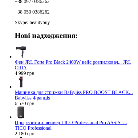
+38 097 0386262
+38 050 0386262
Skype: beautybuy
Нові надходження:
Фен JRL Forte Pro Black 2400W кейс розпилювач... JRL
США
4 999 грн
Машинка для стрижки BaByliss PRO BOOST BLACK...
Babyliss Франція
6 570 грн
Професійний шейвер TICO Professional Pro ASSIST...
TICO Professional
2 180 грн