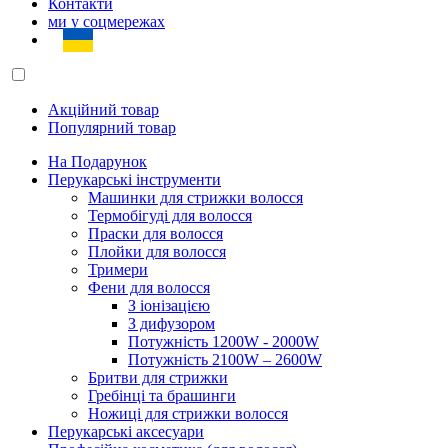
Контакти
ми у соцмережах
Акційний товар
Популярний товар
На Подарунок
Перукарські інструменти
Машинки для стрижки волосся
Термобігуді для волосся
Праски для волосся
Плойки для волосся
Тримери
Фени для волосся
З іонізацією
З дифузором
Потужність 1200W - 2000W
Потужність 2100W – 2600W
Бритви для стрижки
Гребінці та брашинги
Ножиці для стрижки волосся
Перукарські аксесуари