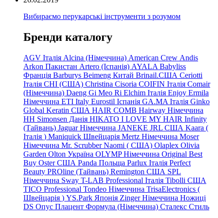
Вибираємо перукарські інструменти з розумом
Бренди каталогу
AGV Італія
Alcina (Німеччина)
American Crew
Andis
Arkon Пакистан
Artero (Іспанія)
AYALA
Babyliss
Франція
Barburys
Beimeng Китай
Brinail.США
Ceriotti
Італія
CHI (США)
Christina
Cisoria
COIFIN Італія
Comair
(Німеччина) Daeng
Gi
Meo
Ri
Elchim Італія
Enjoy
Ermila
Німеччина
ETI Italy
Eurostil Іспанія
GA.MA Італія
Ginko
Global Keratin США
HAIR COMB
Hairway Німеччина
HH Simonsen Данія
HIKATO
I LOVE MY HAIR
Infinity
(Тайвань)
Jaguar Німеччина
JANEKE
JRL
США
Kaara
(
Італія
)
Maniquick Швейцарія
Mertz Німеччина
Moser
Німеччина
Mr. Scrubber Naomi
(
США)
Olaplex
Olivia
Garden
Olton Україна
OLYMP Німеччина
Original Best
Buy
Oster США
Panda Польща
Parlux Італія
Perfect
Beauty
PROline (Тайвань)
Remington США
SPL
Німеччина
Sway
T-LAB Professional Італія
Tibolli США
TICO
Professional
Tondeo
Німеччина
TrisaElectronics (
Швейцарія
)
YS.Park Японія
Zinger Німеччина
Ножиці
DS
Опус
Плацент Формула (Німеччина)
Сталекс
Стиль