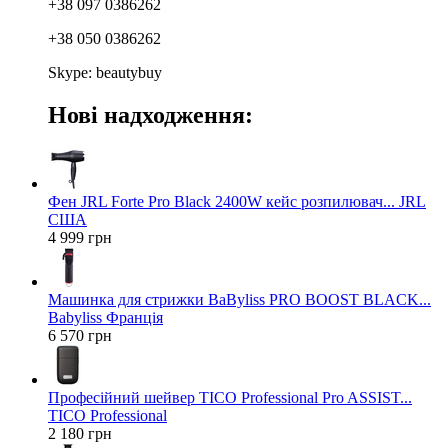
+38 097 0386262
+38 050 0386262
Skype: beautybuy
Нові надходження:
Фен JRL Forte Pro Black 2400W кейс розпилювач... JRL
США
4 999 грн
Машинка для стрижки BaByliss PRO BOOST BLACK...
Babyliss Франція
6 570 грн
Професійний шейвер TICO Professional Pro ASSIST...
TICO Professional
2 180 грн