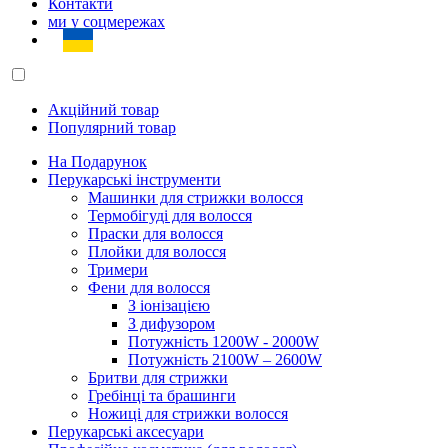
Контакти
ми у соцмережах
Акційний товар
Популярний товар
На Подарунок
Перукарські інструменти
Машинки для стрижки волосся
Термобігуді для волосся
Праски для волосся
Плойки для волосся
Тримери
Фени для волосся
З іонізацією
З дифузором
Потужність 1200W - 2000W
Потужність 2100W – 2600W
Бритви для стрижки
Гребінці та брашинги
Ножиці для стрижки волосся
Перукарські аксесуари