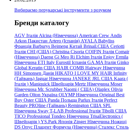
Вибираємо перукарські інструменти з розумом
Бренди каталогу
AGV Італія
Alcina (Німеччина)
American Crew
Andis
Arkon Пакистан
Artero (Іспанія)
AYALA
Babyliss
Франція
Barburys
Beimeng Китай
Brinail.США
Ceriotti
Італія
CHI (США)
Christina
Cisoria
COIFIN Італія
Comair
(Німеччина) Daeng
Gi
Meo
Ri
Elchim Італія
Enjoy
Ermila
Німеччина
ETI Italy
Eurostil Іспанія
GA.MA Італія
Ginko
Global Keratin США
HAIR COMB
Hairway Німеччина
HH Simonsen Данія
HIKATO
I LOVE MY HAIR
Infinity
(Тайвань)
Jaguar Німеччина
JANEKE
JRL
США
Kaara
(
Італія
)
Maniquick Швейцарія
Mertz Німеччина
Moser
Німеччина
Mr. Scrubber Naomi
(
США)
Olaplex
Olivia
Garden
Olton Україна
OLYMP Німеччина
Original Best
Buy
Oster США
Panda Польща
Parlux Італія
Perfect
Beauty
PROline (Тайвань)
Remington США
SPL
Німеччина
Sway
T-LAB Professional Італія
Tibolli США
TICO
Professional
Tondeo
Німеччина
TrisaElectronics (
Швейцарія
)
YS.Park Японія
Zinger Німеччина
Ножиці
DS
Опус
Плацент Формула (Німеччина)
Сталекс
Стиль