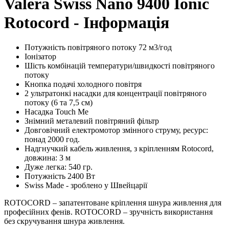
Valera Swiss Nano 9400 Ionic
Rotocord - Інформація
Потужність повітряного потоку 72 м3/год
Іонізатор
Шість комбінацій температури/швидкості повітряного
потоку
Кнопка подачі холодного повітря
2 ультратонкі насадки для концентрації повітряного
потоку (6 та 7,5 см)
Насадка Touch Me
Знімний металевий повітряний фільтр
Довговічний електромотор змінного струму, ресурс:
понад 2000 год.
Надгнучкий кабель живлення, з кріпленням Rotocord,
довжина: 3 м
Дуже легка: 540 гр.
Потужність 2400 Вт
Swiss Made - зроблено у Швейцарії
ROTOCORD – запатентоване кріплення шнура живлення для
професійних фенів. ROTOCORD – зручність використання
без скручування шнура живлення.