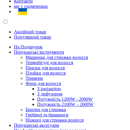
Контакти
ми у соцмережах
Акційний товар
Популярний товар
На Подарунок
Перукарські інструменти
Машинки для стрижки волосся
Термобігуді для волосся
Праски для волосся
Плойки для волосся
Тримери
Фени для волосся
З іонізацією
З дифузором
Потужність 1200W - 2000W
Потужність 2100W – 2600W
Бритви для стрижки
Гребінці та брашинги
Ножиці для стрижки волосся
Перукарські аксесуари