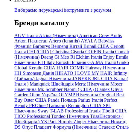
Вибираємо перукарські інструменти з розумом
Бренди каталогу
AGV Італія
Alcina (Німеччина)
American Crew
Andis
Arkon Пакистан
Artero (Іспанія)
AYALA
Babyliss
Франція
Barburys
Beimeng Китай
Brinail.США
Ceriotti
Італія
CHI (США)
Christina
Cisoria
COIFIN Італія
Comair
(Німеччина) Daeng
Gi
Meo
Ri
Elchim Італія
Enjoy
Ermila
Німеччина
ETI Italy
Eurostil Іспанія
GA.MA Італія
Ginko
Global Keratin США
HAIR COMB
Hairway Німеччина
HH Simonsen Данія
HIKATO
I LOVE MY HAIR
Infinity
(Тайвань)
Jaguar Німеччина
JANEKE
JRL
США
Kaara
(
Італія
)
Maniquick Швейцарія
Mertz Німеччина
Moser
Німеччина
Mr. Scrubber Naomi
(
США)
Olaplex
Olivia
Garden
Olton Україна
OLYMP Німеччина
Original Best
Buy
Oster США
Panda Польща
Parlux Італія
Perfect
Beauty
PROline (Тайвань)
Remington США
SPL
Німеччина
Sway
T-LAB Professional Італія
Tibolli США
TICO
Professional
Tondeo
Німеччина
TrisaElectronics (
Швейцарія
)
YS.Park Японія
Zinger Німеччина
Ножиці
DS
Опус
Плацент Формула (Німеччина)
Сталекс
Стиль