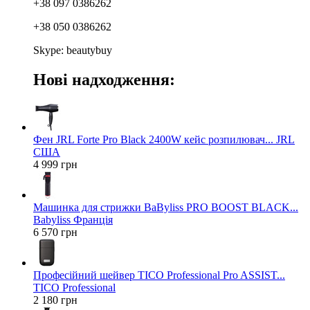
+38 097 0386262
+38 050 0386262
Skype: beautybuy
Нові надходження:
Фен JRL Forte Pro Black 2400W кейс розпилювач... JRL
США
4 999 грн
Машинка для стрижки BaByliss PRO BOOST BLACK...
Babyliss Франція
6 570 грн
Професійний шейвер TICO Professional Pro ASSIST...
TICO Professional
2 180 грн