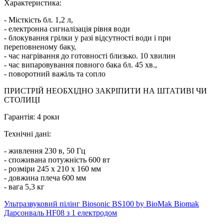
Характеристика:
- Місткість бл. 1,2 л,
- електронна сигналізація рівня води
- блокування грілки у разі відсутності води і при
переповненому баку,
- час нагрівання до готовності близько. 10 хвилин
- час випаровування повного бака бл. 45 хв.,
- поворотний важіль та сопло
ПРИСТРІЙ НЕОБХІДНО ЗАКРІПИТИ НА ШТАТИВІ ЧИ
СТОЛИЦІ
Гарантія: 4 роки
Технічні дані:
- живлення 230 в, 50 Гц
- споживана потужність 600 вт
- розміри 245 х 210 х 160 мм
- довжина плеча 600 мм
- вага 5,3 кг
Ультразвуковий пілінг Biosonic BS100 by BioMak
Biomak
Дарсонваль HF08 з 1 електродом