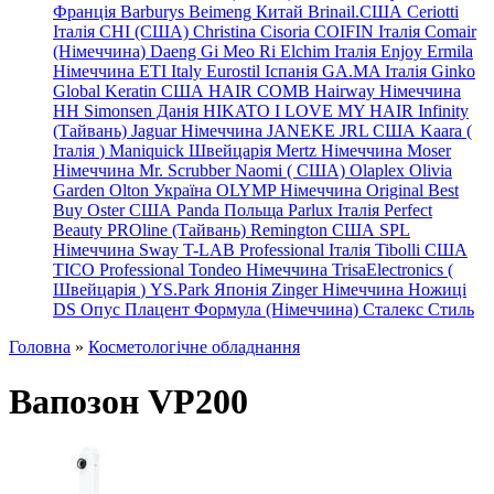
Франція
Barburys
Beimeng Китай
Brinail.США
Ceriotti
Італія
CHI (США)
Christina
Cisoria
COIFIN Італія
Comair
(Німеччина) Daeng
Gi
Meo
Ri
Elchim Італія
Enjoy
Ermila
Німеччина
ETI Italy
Eurostil Іспанія
GA.MA Італія
Ginko
Global Keratin США
HAIR COMB
Hairway Німеччина
HH Simonsen Данія
HIKATO
I LOVE MY HAIR
Infinity
(Тайвань)
Jaguar Німеччина
JANEKE
JRL
США
Kaara
(
Італія
)
Maniquick Швейцарія
Mertz Німеччина
Moser
Німеччина
Mr. Scrubber Naomi
(
США)
Olaplex
Olivia
Garden
Olton Україна
OLYMP Німеччина
Original Best
Buy
Oster США
Panda Польща
Parlux Італія
Perfect
Beauty
PROline (Тайвань)
Remington США
SPL
Німеччина
Sway
T-LAB Professional Італія
Tibolli США
TICO
Professional
Tondeo
Німеччина
TrisaElectronics (
Швейцарія
)
YS.Park Японія
Zinger Німеччина
Ножиці
DS
Опус
Плацент Формула (Німеччина)
Сталекс
Стиль
Головна
»
Косметологічне обладнання
Вапозон VP200