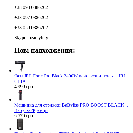
+38 093 0386262
+38 097 0386262
+38 050 0386262
Skype: beautybuy
Нові надходження:
Фен JRL Forte Pro Black 2400W кейс розпилювач... JRL
США
4 999 грн
Машинка для стрижки BaByliss PRO BOOST BLACK...
Babyliss Франція
6 570 грн