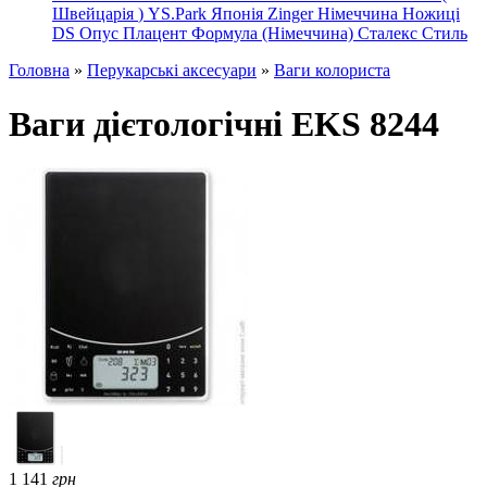
Швейцарія
)
YS.Park Японія
Zinger Німеччина
Ножиці
DS
Опус
Плацент Формула (Німеччина)
Сталекс
Стиль
Головна
»
Перукарські аксесуари
»
Ваги колориста
Ваги дієтологічні EKS 8244
1 141
грн