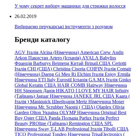
У чому секрет вибору машинки для стрижки волосся
26.02.2019
Вибираємо перукарські інструменти з розумом
Бренди каталогу
AGV Італія
Alcina (Німеччина)
American Crew
Andis
Arkon Пакистан
Artero (Іспанія)
AYALA
Babyliss
Франція
Barburys
Beimeng Китай
Brinail.США
Ceriotti
Італія
CHI (США)
Christina
Cisoria
COIFIN Італія
Comair
(Німеччина) Daeng
Gi
Meo
Ri
Elchim Італія
Enjoy
Ermila
Німеччина
ETI Italy
Eurostil Іспанія
GA.MA Італія
Ginko
Global Keratin США
HAIR COMB
Hairway Німеччина
HH Simonsen Данія
HIKATO
I LOVE MY HAIR
Infinity
(Тайвань)
Jaguar Німеччина
JANEKE
JRL
США
Kaara
(
Італія
)
Maniquick Швейцарія
Mertz Німеччина
Moser
Німеччина
Mr. Scrubber Naomi
(
США)
Olaplex
Olivia
Garden
Olton Україна
OLYMP Німеччина
Original Best
Buy
Oster США
Panda Польща
Parlux Італія
Perfect
Beauty
PROline (Тайвань)
Remington США
SPL
Німеччина
Sway
T-LAB Professional Італія
Tibolli США
TICO
Professional
Tondeo
Німеччина
TrisaElectronics (