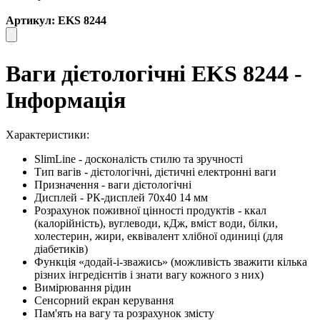
Артикул: EKS 8244
Ваги дієтологічні EKS 8244 -
Інформація
Характеристики:
SlimLine - досконалість стилю та зручності
Тип вагів - дієтологічні, дієтичні електронні ваги
Призначення - ваги дієтологічні
Дисплей - РК-дисплей 70x40 14 мм
Розрахунок поживної цінності продуктів - ккал
(калорійність), вуглеводи, кДж, вміст води, білки,
холестерин, жири, еквівалент хлібної одиниці (для
діабетиків)
Функція «додай-і-зважись» (можливість зважити кілька
різних інгредієнтів і знати вагу кожного з них)
Вимірювання рідин
Сенсорний екран керування
Пам'ять на вагу та розрахунок змісту