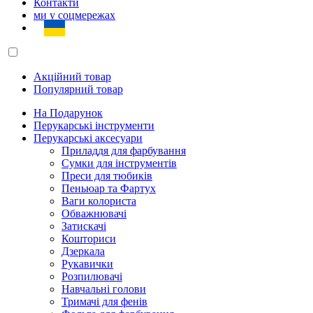
Контакти
ми у соцмережах
Акційний товар
Популярний товар
На Подарунок
Перукарські інструменти
Перукарські аксесуари
Приладдя для фарбування
Сумки для інструментів
Преси для тюбиків
Пеньюар та Фартух
Ваги колориста
Обважнювачі
Затискачі
Кошториси
Дзеркала
Рукавички
Розпилювачі
Навчальні голови
Тримачі для фенів