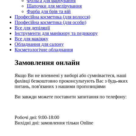
Фольга для фарбування
Шапочки для мелірування
Фарба для брів та вій
Професійна косметика (для волосся)
Професійна косметика (для особи)
Все для депіляції
Інструменти для манікюру та педикюру
Все для макіяжу
Обладнання для салону
Косметологічне обладнання
Замовлення онлайн
Якщо Ви не впевнені у виборі або сумніваєтеся, наші
фахівці безкоштовно проконсультують Вас з будь-яких
питань, пов'язаних з нашими пропозиціями
Ви завжди можете поставити запитання по телефону:
Робочі дні: 9:00-18:00
Вихідні дні: замовлення тільки Online