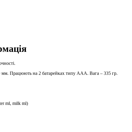
ормація
очності.
9 мм. Працюють на 2 батарейках типу ААА. Вага – 335 гр.
r ml, milk ml)