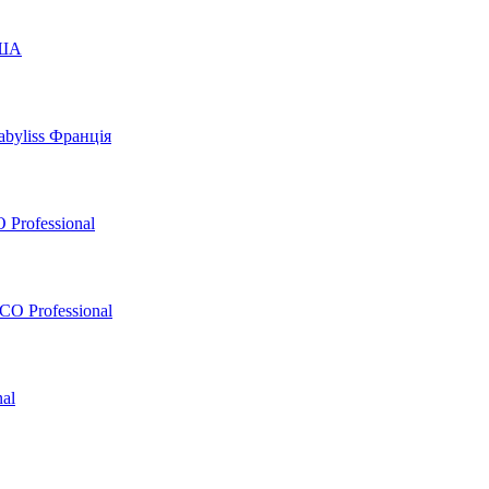
США
byliss Франція
 Professional
O Professional
al