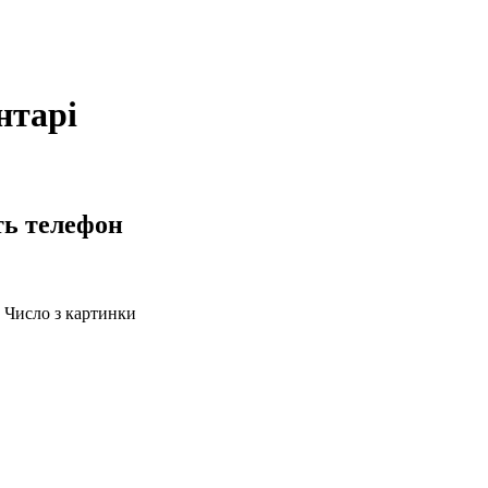
нтарі
ть телефон
Число з картинки