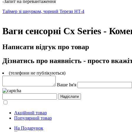
-Запит на перевантаження
Таймер зі шнурком, чорний
Терези HT-4
Ваги сенсорні Сx Series - Коме
Написати відгук про товар
Дізнатись про наявність - просто вкажі
(телефони не публікуються)
Ваше Ім'я
Акційний товар
Популярний товар
На Подарунок