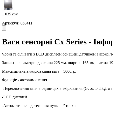
1 035
грн
Артикул: 030411
Ваги сенсорні Сx Series - Інф
Чорні та білі ваги з LCD дисплеєм оснащені датчиком високої т
Загальні параметри: довжина 225 мм, ширина 165 мм, висота 1
Максимальна вимірювальна вага – 5000гр.
Функції: - автовимкнення
-Переключення ваги в одиницях вимірювання (G, oz,lb,tl,kg, wate
-LCD дисплей
-Автоматичне відстеження нульової точки