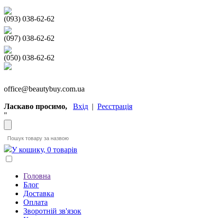
(093) 038-62-62
(097) 038-62-62
(050) 038-62-62
office@beautybuy.com.ua
Ласкаво просимо,
Вхід
|
Реєстрація
"
У кошику, 0 товарів
Головна
Блог
Доставка
Оплата
Зворотній зв'язок