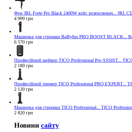
Фен JRL Forte Pro Black 2400W кейс розпилювач... JRL 
4 999 грн
Машинка для стрижки BaByliss PRO BOOST BLACK... Ba
6 570 грн
Професійний шейвер TICO Professional Pro ASSIST... TICO
2 180 грн
Професійний тример TICO Professional PRO EXPERT... TIC
2 120 грн
Машинка для стрижки TICO Professional... TICO Profession
2 820 грн
Новини
сайту