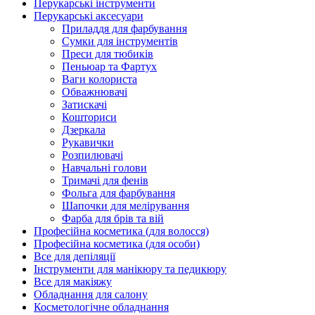
Перукарські інструменти
Перукарські аксесуари
Приладдя для фарбування
Сумки для інструментів
Преси для тюбиків
Пеньюар та Фартух
Ваги колориста
Обважнювачі
Затискачі
Кошториси
Дзеркала
Рукавички
Розпилювачі
Навчальні голови
Тримачі для фенів
Фольга для фарбування
Шапочки для мелірування
Фарба для брів та вій
Професійна косметика (для волосся)
Професійна косметика (для особи)
Все для депіляції
Інструменти для манікюру та педикюру
Все для макіяжу
Обладнання для салону
Косметологічне обладнання