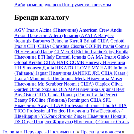
Вибираємо перукарські інструменти з розумом
Бренди каталогу
AGV Італія
Alcina (Німеччина)
American Crew
Andis
Arkon Пакистан
Artero (Іспанія)
AYALA
Babyliss
Франція
Barburys
Beimeng Китай
Brinail.США
Ceriotti
Італія
CHI (США)
Christina
Cisoria
COIFIN Італія
Comair
(Німеччина) Daeng
Gi
Meo
Ri
Elchim Італія
Enjoy
Ermila
Німеччина
ETI Italy
Eurostil Іспанія
GA.MA Італія
Ginko
Global Keratin США
HAIR COMB
Hairway Німеччина
HH Simonsen Данія
HIKATO
I LOVE MY HAIR
Infinity
(Тайвань)
Jaguar Німеччина
JANEKE
JRL
США
Kaara
(
Італія
)
Maniquick Швейцарія
Mertz Німеччина
Moser
Німеччина
Mr. Scrubber Naomi
(
США)
Olaplex
Olivia
Garden
Olton Україна
OLYMP Німеччина
Original Best
Buy
Oster США
Panda Польща
Parlux Італія
Perfect
Beauty
PROline (Тайвань)
Remington США
SPL
Німеччина
Sway
T-LAB Professional Італія
Tibolli США
TICO
Professional
Tondeo
Німеччина
TrisaElectronics (
Швейцарія
)
YS.Park Японія
Zinger Німеччина
Ножиці
DS
Опус
Плацент Формула (Німеччина)
Сталекс
Стиль
Головна
»
Перукарські інструменти
»
Праски для волосся
»