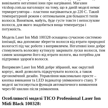
вивільняти негативні іони при нагріванні. Магазин
vicshop.com.ua наголошує на тому, що в даній моделі немає
терморегулятора – пластини нагріваються до 220 C. Такий
температурний режим є оптимальним для більшості типів
волосся. Винятком, мабуть, буде густе товсте і непослухове
волосся, для якого знадобиться вища температура і
потужність.
Модель Laser Ion Midi 100328 оснащена сучасною системою
іонізації, яка допоможе зберегти волосся від втрати природної
вологості під час роботи з випрямлячем. Негативні іони добре
стимулюють волосяну кутикулу закривати луски волосся, тим
самим захищаючи його від втрати вологи, яка потрібна для
підтримки здоров'я волосся.
Випрямляч Laser Ion Midi добре зібраний, має округлий
корпус, який дозволить підкручувати волосся, а також
ергономічний дизайн. Управління максимально просте –
кнопка вмикання та LED індикатор увімкненого стану. У
моделі застосовується функція автоматичного вимкнення
через 60 хвилин після увімкнення.
Особливості моделі TICO Professional Laser Ion
Midi Black 100328: