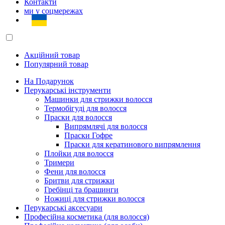
Контакти
ми у соцмережах
Акційний товар
Популярний товар
На Подарунок
Перукарські інструменти
Машинки для стрижки волосся
Термобігуді для волосся
Праски для волосся
Випрямлячі для волосся
Праски Гофре
Праски для кератинового випрямлення
Плойки для волосся
Тримери
Фени для волосся
Бритви для стрижки
Гребінці та брашинги
Ножиці для стрижки волосся
Перукарські аксесуари
Професійна косметика (для волосся)