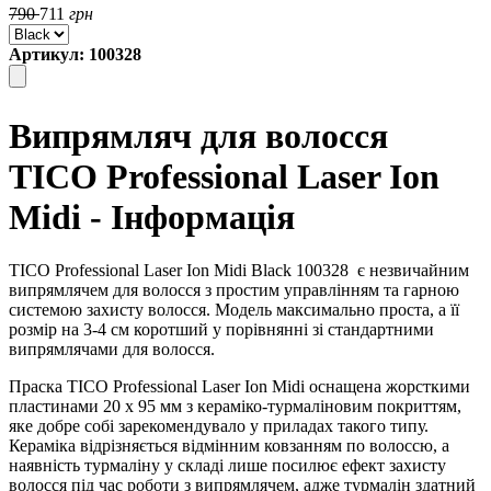
790
711
грн
Артикул: 100328
Випрямляч для волосся
TICO Professional Laser Ion
Midi - Інформація
TICO Professional Laser Ion Midi Black 100328
є незвичайним
випрямлячем для волосся з простим управлінням та гарною
системою захисту волосся. Модель максимально проста, а її
розмір на 3-4 см коротший у порівнянні зі стандартними
випрямлячами для волосся.
Праска TICO Professional Laser Ion Midi оснащена жорсткими
пластинами 20 x 95 мм з кераміко-турмаліновим покриттям,
яке добре собі зарекомендувало у приладах такого типу.
Кераміка відрізняється відмінним ковзанням по волоссю, а
наявність турмаліну у складі лише посилює ефект захисту
волосся під час роботи з випрямлячем, адже турмалін здатний