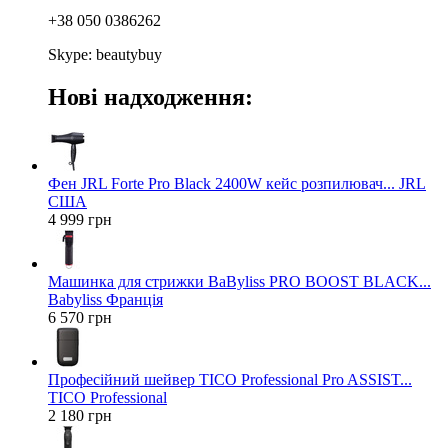
+38 050 0386262
Skype: beautybuy
Нові надходження:
Фен JRL Forte Pro Black 2400W кейс розпилювач... JRL
США
4 999 грн
Машинка для стрижки BaByliss PRO BOOST BLACK...
Babyliss Франція
6 570 грн
Професійний шейвер TICO Professional Pro ASSIST...
TICO Professional
2 180 грн