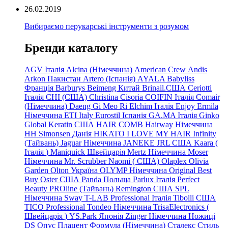
26.02.2019
Вибираємо перукарські інструменти з розумом
Бренди каталогу
AGV Італія
Alcina (Німеччина)
American Crew
Andis
Arkon Пакистан
Artero (Іспанія)
AYALA
Babyliss
Франція
Barburys
Beimeng Китай
Brinail.США
Ceriotti
Італія
CHI (США)
Christina
Cisoria
COIFIN Італія
Comair
(Німеччина) Daeng
Gi
Meo
Ri
Elchim Італія
Enjoy
Ermila
Німеччина
ETI Italy
Eurostil Іспанія
GA.MA Італія
Ginko
Global Keratin США
HAIR COMB
Hairway Німеччина
HH Simonsen Данія
HIKATO
I LOVE MY HAIR
Infinity
(Тайвань)
Jaguar Німеччина
JANEKE
JRL
США
Kaara
(
Італія
)
Maniquick Швейцарія
Mertz Німеччина
Moser
Німеччина
Mr. Scrubber Naomi
(
США)
Olaplex
Olivia
Garden
Olton Україна
OLYMP Німеччина
Original Best
Buy
Oster США
Panda Польща
Parlux Італія
Perfect
Beauty
PROline (Тайвань)
Remington США
SPL
Німеччина
Sway
T-LAB Professional Італія
Tibolli США
TICO
Professional
Tondeo
Німеччина
TrisaElectronics (
Швейцарія
)
YS.Park Японія
Zinger Німеччина
Ножиці
DS
Опус
Плацент Формула (Німеччина)
Сталекс
Стиль