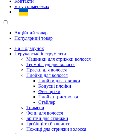
Контакти
ми у соцмережах
Акційний товар
Популярний товар
На Подарунок
Перукарські інструменти
Машинки для стрижки волосся
Термобігуді для волосся
Праски для волосся
Плойки для волосся
Плойки для завивки
Конусні плойки
Фен-щітки
Плойка тристволка
Стайлер
Тримери
Фени для волосся
Бритви для стрижки
Гребінці та брашинги
Ножиці для стрижки волосся