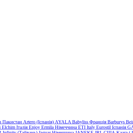
n Пакистан
Artero (Іспанія)
AYALA
Babyliss Франція
Barburys
Be
i
Elchim Італія
Enjoy
Ermila Німеччина
ETI Italy
Eurostil Іспанія
GA
R
Infinity (Тайвань)
Jaguar Німеччина
JANEKE
JRL
США
Kaara
(