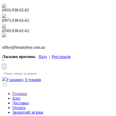
(093) 038-62-62
(097) 038-62-62
(050) 038-62-62
office@beautybuy.com.ua
Ласкаво просимо,
Вхід
|
Реєстрація
"
У кошику, 0 товарів
Головна
Блог
Доставка
Оплата
Зворотній зв'язок