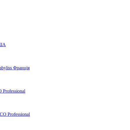
США
byliss Франція
 Professional
O Professional