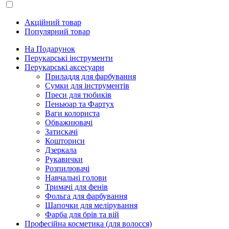
Акційний товар
Популярний товар
На Подарунок
Перукарські інструменти
Перукарські аксесуари
Приладдя для фарбування
Сумки для інструментів
Преси для тюбиків
Пеньюар та Фартух
Ваги колориста
Обважнювачі
Затискачі
Кошториси
Дзеркала
Рукавички
Розпилювачі
Навчальні голови
Тримачі для фенів
Фольга для фарбування
Шапочки для мелірування
Фарба для брів та вій
Професійна косметика (для волосся)