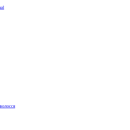
al
 волосся