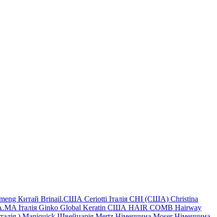
imeng Китай
Brinail.США
Ceriotti Італія
CHI (США)
Christina
.MA Італія
Ginko
Global Keratin США
HAIR COMB
Hairway
Італія
)
Maniquick Швейцарія
Mertz Німеччина
Moser Німеччина