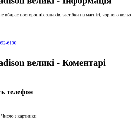
dison великі - Інформація
е вбирає посторонніх запахів, застібки на магніті, чорного кольо
092-6190
dison великі - Коментарі
ть телефон
Число з картинки