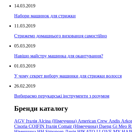
14.03.2019
Набори машинок для стрижки
11.03.2019
Стрижемо домашнього вихованця самостійно
05.03.2019
Навіщо майстру машинка для окантування?
01.03.2019
У чому секрет вибору машинки для стрижки волосся
26.02.2019
Вибираємо перукарські інструменти з розумом
Бренди каталогу
AGV Італія
Alcina (Німеччина)
American Crew
Andis
Arko
Cisoria
COIFIN Італія
Comair
(Німеччина) Daeng
Gi
Meo
R
Німеччина
HH Simonsen Данія
HIKATO
I LOVE MY HAI