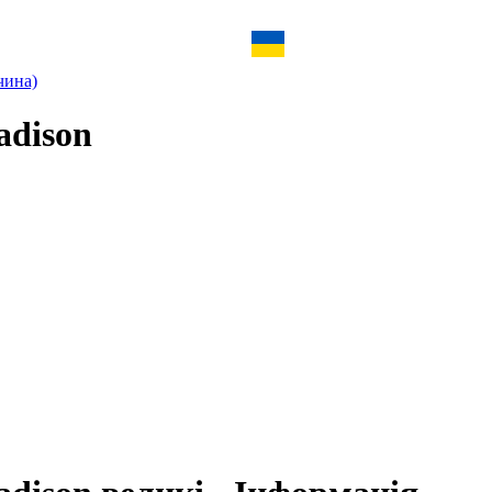
чина)
adison