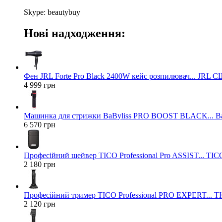
Skype: beautybuy
Нові надходження:
Фен JRL Forte Pro Black 2400W кейс розпилювач... JRL 
4 999 грн
Машинка для стрижки BaByliss PRO BOOST BLACK... Ba
6 570 грн
Професійний шейвер TICO Professional Pro ASSIST... TICO
2 180 грн
Професійний тример TICO Professional PRO EXPERT... TIC
2 120 грн