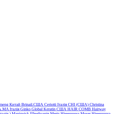
imeng Китай
Brinail.США
Ceriotti Італія
CHI (США)
Christina
.MA Італія
Ginko
Global Keratin США
HAIR COMB
Hairway
Італія
)
Maniquick Швейцарія
Mertz Німеччина
Moser Німеччина