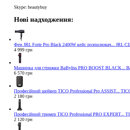
Skype: beautybuy
Нові надходження:
Фен JRL Forte Pro Black 2400W кейс розпилювач... JRL 
4 999 грн
Машинка для стрижки BaByliss PRO BOOST BLACK... Ba
6 570 грн
Професійний шейвер TICO Professional Pro ASSIST... TICO
2 180 грн
Професійний тример TICO Professional PRO EXPERT... TIC
2 120 грн