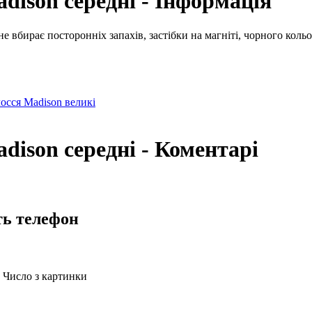
dison середні - Інформація
е вбирає посторонніх запахів, застібки на магніті, чорного кольо
осся Madison великі
dison середні - Коментарі
ть телефон
Число з картинки