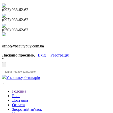
(093) 038-62-62
(097) 038-62-62
(050) 038-62-62
office@beautybuy.com.ua
Ласкаво просимо,
Вхід
|
Реєстрація
"
У кошику, 0 товарів
Головна
Блог
Доставка
Оплата
Зворотній зв'язок