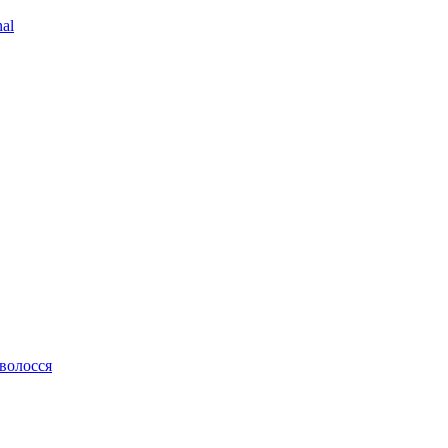
al
 волосся