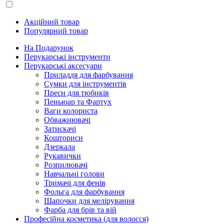
Акційний товар
Популярний товар
На Подарунок
Перукарські інструменти
Перукарські аксесуари
Приладдя для фарбування
Сумки для інструментів
Преси для тюбиків
Пеньюар та Фартух
Ваги колориста
Обважнювачі
Затискачі
Кошториси
Дзеркала
Рукавички
Розпилювачі
Навчальні голови
Тримачі для фенів
Фольга для фарбування
Шапочки для мелірування
Фарба для брів та вій
Професійна косметика (для волосся)