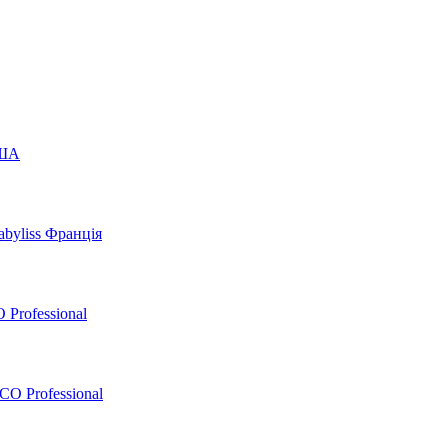
США
byliss Франція
 Professional
O Professional