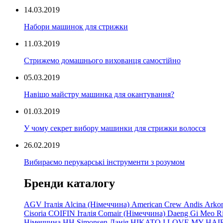
14.03.2019
Набори машинок для стрижки
11.03.2019
Стрижемо домашнього вихованця самостійно
05.03.2019
Навіщо майстру машинка для окантування?
01.03.2019
У чому секрет вибору машинки для стрижки волосся
26.02.2019
Вибираємо перукарські інструменти з розумом
Бренди каталогу
AGV Італія
Alcina (Німеччина)
American Crew
Andis
Arko
Cisoria
COIFIN Італія
Comair
(Німеччина) Daeng
Gi
Meo
R
Німеччина
HH Simonsen Данія
HIKATO
I LOVE MY HAI