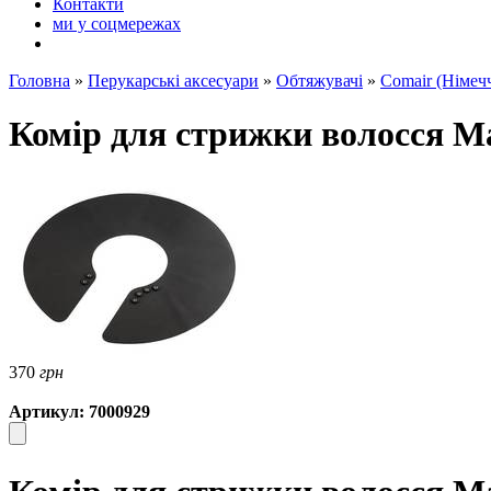
Контакти
ми у соцмережах
Головна
»
Перукарські аксесуари
»
Обтяжувачі
»
Comair (Німеч
Комір для стрижки волосся Ma
370
грн
Артикул: 7000929