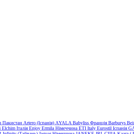
n Пакистан
Artero (Іспанія)
AYALA
Babyliss Франція
Barburys
Be
i
Elchim Італія
Enjoy
Ermila Німеччина
ETI Italy
Eurostil Іспанія
GA
R
Infinity (Тайвань)
Jaguar Німеччина
JANEKE
JRL
США
Kaara
(