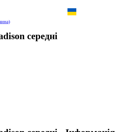
чина)
dison середні