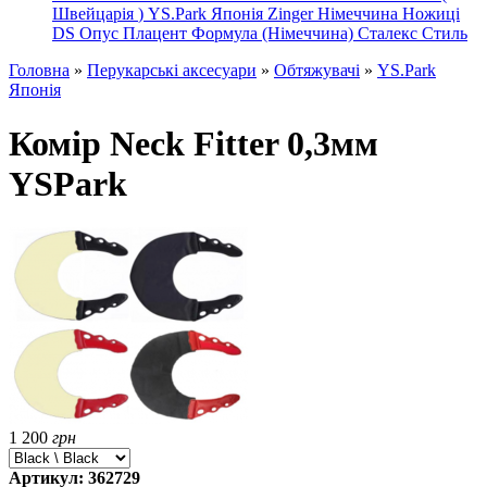
Швейцарія
)
YS.Park Японія
Zinger Німеччина
Ножиці
DS
Опус
Плацент Формула (Німеччина)
Сталекс
Стиль
Головна
»
Перукарські аксесуари
»
Обтяжувачі
»
YS.Park
Японія
Комір Neck Fitter 0,3мм
YSPark
1 200
грн
Артикул: 362729