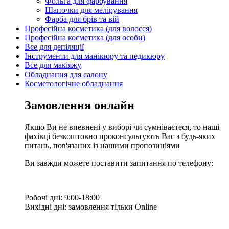
Фольга для фарбування
Шапочки для мелірування
Фарба для брів та вій
Професійна косметика (для волосся)
Професійна косметика (для особи)
Все для депіляції
Інструменти для манікюру та педикюру
Все для макіяжу
Обладнання для салону
Косметологічне обладнання
Замовлення онлайн
Якщо Ви не впевнені у виборі чи сумніваєтеся, то наші
фахівці безкоштовно проконсультують Вас з будь-яких
питань, пов'язаних із нашими пропозиціями
Ви завжди можете поставити запитання по телефону:
Робочі дні: 9:00-18:00
Вихідні дні: замовлення тільки Online