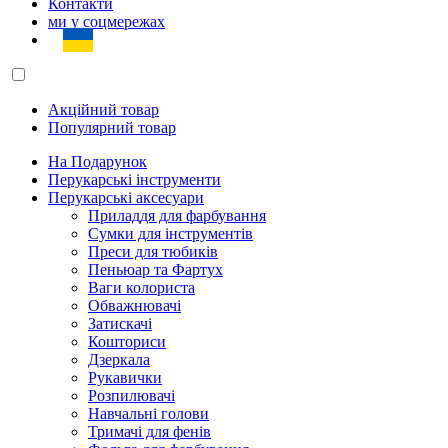
Контакти
ми у соцмережах
Акційний товар
Популярний товар
На Подарунок
Перукарські інструменти
Перукарські аксесуари
Приладдя для фарбування
Сумки для інструментів
Преси для тюбиків
Пеньюар та Фартух
Ваги колориста
Обважнювачі
Затискачі
Кошториси
Дзеркала
Рукавички
Розпилювачі
Навчальні голови
Тримачі для фенів