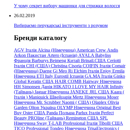
У чому секрет вибору машинки для стрижки волосся
26.02.2019
Вибираємо перукарські інструменти з розумом
Бренди каталогу
AGV Італія
Alcina (Німеччина)
American Crew
Andis
Arkon Пакистан
Artero (Іспанія)
AYALA
Babyliss
Франція
Barburys
Beimeng Китай
Brinail.США
Ceriotti
Італія
CHI (США)
Christina
Cisoria
COIFIN Італія
Comair
(Німеччина) Daeng
Gi
Meo
Ri
Elchim Італія
Enjoy
Ermila
Німеччина
ETI Italy
Eurostil Іспанія
GA.MA Італія
Ginko
Global Keratin США
HAIR COMB
Hairway Німеччина
HH Simonsen Данія
HIKATO
I LOVE MY HAIR
Infinity
(Тайвань)
Jaguar Німеччина
JANEKE
JRL
США
Kaara
(
Італія
)
Maniquick Швейцарія
Mertz Німеччина
Moser
Німеччина
Mr. Scrubber Naomi
(
США)
Olaplex
Olivia
Garden
Olton Україна
OLYMP Німеччина
Original Best
Buy
Oster США
Panda Польща
Parlux Італія
Perfect
Beauty
PROline (Тайвань)
Remington США
SPL
Німеччина
Sway
T-LAB Professional Італія
Tibolli США
TICO
Professional
Tondeo
Німеччина
TrisaElectronics (