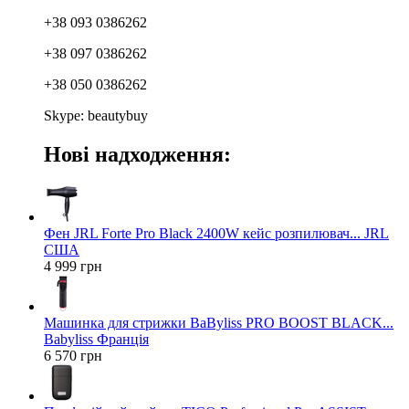
+38 093 0386262
+38 097 0386262
+38 050 0386262
Skype: beautybuy
Нові надходження:
Фен JRL Forte Pro Black 2400W кейс розпилювач... JRL
США
4 999 грн
Машинка для стрижки BaByliss PRO BOOST BLACK...
Babyliss Франція
6 570 грн