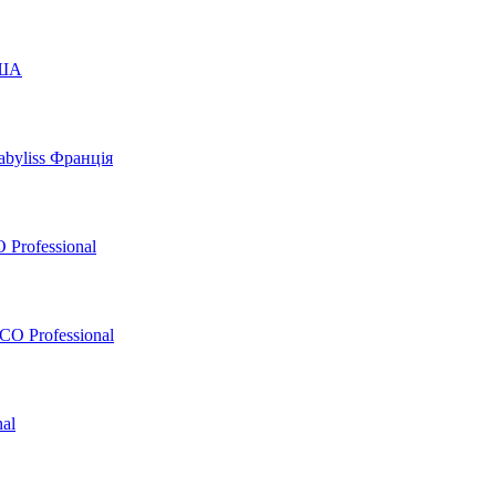
США
byliss Франція
 Professional
O Professional
al