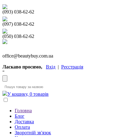
(093) 038-62-62
(097) 038-62-62
(050) 038-62-62
office@beautybuy.com.ua
Ласкаво просимо,
Вхід
|
Реєстрація
"
У кошику, 0 товарів
Головна
Блог
Доставка
Оплата
Зворотній зв'язок