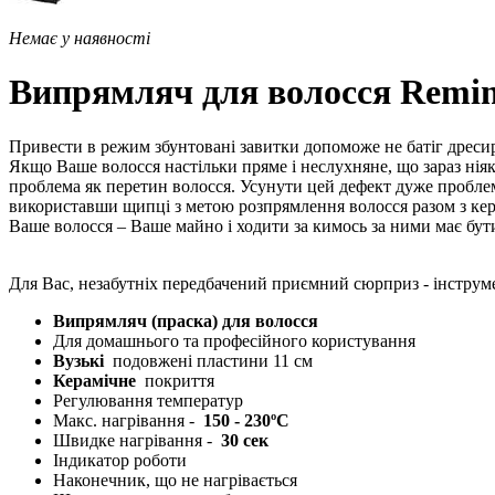
Немає у наявності
Випрямляч для волосся Remin
Привести в режим збунтовані завитки допоможе не батіг дреси
Якщо Ваше волосся настільки пряме і неслухняне, що зараз ніяк
проблема як перетин волосся. Усунути цей дефект дуже проблем
використавши щипці з метою розпрямлення волосся разом з ке
Ваше волосся – Ваше майно і ходити за кимось за ними має бути
Для Вас, незабутніх передбачений приємний сюрприз - інструме
Випрямляч (праска) для волосся
Для домашнього та професійного користування
Вузькі
подовжені пластини 11 см
Керамічне
покриття
Регулювання температур
Макс. нагрівання -
150 - 230ºС
Швидке нагрівання -
30 сек
Індикатор роботи
Наконечник, що не нагрівається