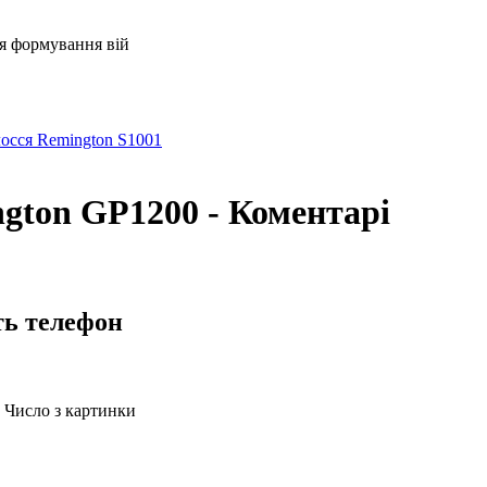
ля формування вій
осся Remington S1001
gton GP1200 - Коментарі
ть телефон
Число з картинки