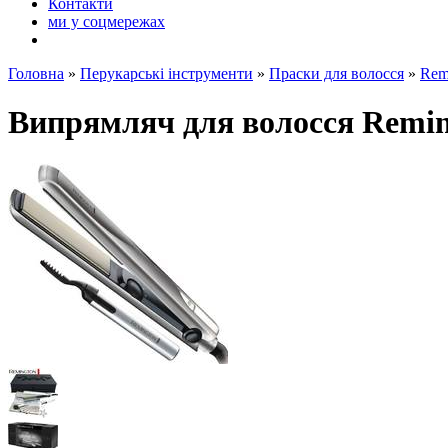
Контакти
ми у соцмережах
Головна
»
Перукарські інструменти
»
Праски для волосся
»
Rem
Випрямляч для волосся Remi