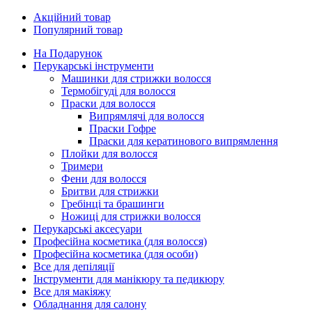
Акційний товар
Популярний товар
На Подарунок
Перукарські інструменти
Машинки для стрижки волосся
Термобігуді для волосся
Праски для волосся
Випрямлячі для волосся
Праски Гофре
Праски для кератинового випрямлення
Плойки для волосся
Тримери
Фени для волосся
Бритви для стрижки
Гребінці та брашинги
Ножиці для стрижки волосся
Перукарські аксесуари
Професійна косметика (для волосся)
Професійна косметика (для особи)
Все для депіляції
Інструменти для манікюру та педикюру
Все для макіяжу
Обладнання для салону