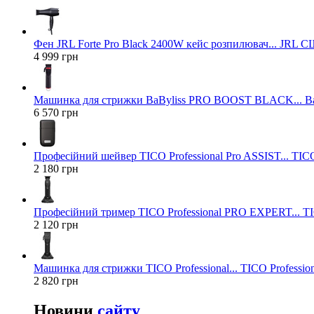
Фен JRL Forte Pro Black 2400W кейс розпилювач... JRL 
4 999 грн
Машинка для стрижки BaByliss PRO BOOST BLACK... Ba
6 570 грн
Професійний шейвер TICO Professional Pro ASSIST... TICO
2 180 грн
Професійний тример TICO Professional PRO EXPERT... TIC
2 120 грн
Машинка для стрижки TICO Professional... TICO Profession
2 820 грн
Новини
сайту