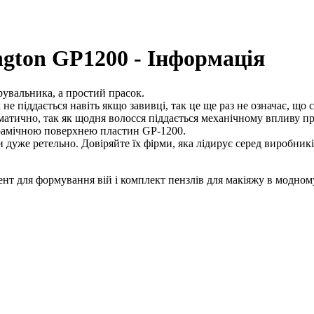
gton GP1200 - Інформація
рувальника, а простий прасок.
 не піддається навіть якщо завивці, так це ще раз не означає, щ
атично, так як щодня волосся піддається механічному впливу при
рамічною поверхнею пластин GP-1200.
 дуже ретельно. Довіряйте їх фірми, яка лідирує серед виробникі
нт для формування вій і комплект пензлів для макіяжу в модном