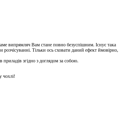
о саме випрямляч Вам стане повно безуспішним. Існує така
 розчісуванні. Тільки ось сховати даний ефект ймовірно,
в приладів згідно з доглядом за собою.
у чохлі!