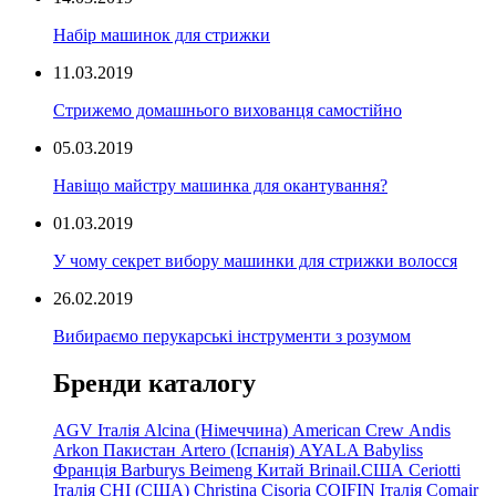
Набір машинок для стрижки
11.03.2019
Стрижемо домашнього вихованця самостійно
05.03.2019
Навіщо майстру машинка для окантування?
01.03.2019
У чому секрет вибору машинки для стрижки волосся
26.02.2019
Вибираємо перукарські інструменти з розумом
Бренди каталогу
AGV Італія
Alcina (Німеччина)
American Crew
Andis
Arkon Пакистан
Artero (Іспанія)
AYALA
Babyliss
Франція
Barburys
Beimeng Китай
Brinail.США
Ceriotti
Італія
CHI (США)
Christina
Cisoria
COIFIN Італія
Comair