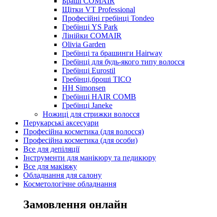
Браші COMAIR
Щітки VT Professional
Професійні гребінці Tondeo
Гребінці YS Park
Лінійки COMAIR
Olivia Garden
Гребінці та брашинги Hairway
Гребінці для будь-якого типу волосся
Гребінці Eurostil
Гребінці,броші TICO
HH Simonsen
Гребінці HAIR COMB
Гребінці Janeke
Ножиці для стрижки волосся
Перукарські аксесуари
Професійна косметика (для волосся)
Професійна косметика (для особи)
Все для депіляції
Інструменти для манікюру та педикюру
Все для макіяжу
Обладнання для салону
Косметологічне обладнання
Замовлення онлайн