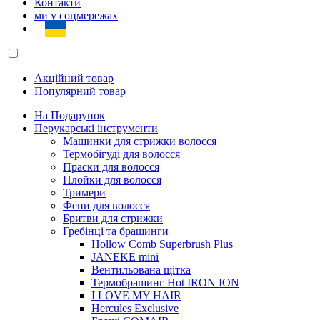
Контакти
ми у соцмережах
Акційний товар
Популярний товар
На Подарунок
Перукарські інструменти
Машинки для стрижки волосся
Термобігуді для волосся
Праски для волосся
Плойки для волосся
Тримери
Фени для волосся
Бритви для стрижки
Гребінці та брашинги
Hollow Comb Superbrush Plus
JANEKE mini
Вентильована щітка
Термобрашинг Hot IRON ION
I LOVE MY HAIR
Hercules Exclusive