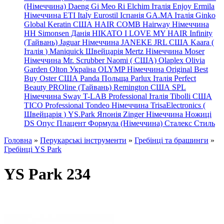
(Німеччина) Daeng
Gi
Meo
Ri
Elchim Італія
Enjoy
Ermila
Німеччина
ETI Italy
Eurostil Іспанія
GA.MA Італія
Ginko
Global Keratin США
HAIR COMB
Hairway Німеччина
HH Simonsen Данія
HIKATO
I LOVE MY HAIR
Infinity
(Тайвань)
Jaguar Німеччина
JANEKE
JRL
США
Kaara
(
Італія
)
Maniquick Швейцарія
Mertz Німеччина
Moser
Німеччина
Mr. Scrubber Naomi
(
США)
Olaplex
Olivia
Garden
Olton Україна
OLYMP Німеччина
Original Best
Buy
Oster США
Panda Польща
Parlux Італія
Perfect
Beauty
PROline (Тайвань)
Remington США
SPL
Німеччина
Sway
T-LAB Professional Італія
Tibolli США
TICO
Professional
Tondeo
Німеччина
TrisaElectronics (
Швейцарія
)
YS.Park Японія
Zinger Німеччина
Ножиці
DS
Опус
Плацент Формула (Німеччина)
Сталекс
Стиль
Головна
»
Перукарські інструменти
»
Гребінці та брашинги
»
Гребінці YS Park
YS Park 234