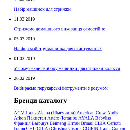
Набір машинок для стрижки
11.03.2019
Стрижемо домашнього вихованця самостійно
05.03.2019
Навіщо майстру машинка для окантування?
01.03.2019
У чому секрет вибору машинки для стрижки волосся
26.02.2019
Вибираємо перукарські інструменти з розумом
Бренди каталогу
AGV Італія
Alcina (Німеччина)
American Crew
Andis
Arkon Пакистан
Artero (Іспанія)
AYALA
Babyliss
Франція
Barburys
Beimeng Китай
Brinail.США
Ceriotti
Італія
CHI (США)
Christina
Cisoria
COIFIN Італія
Comair