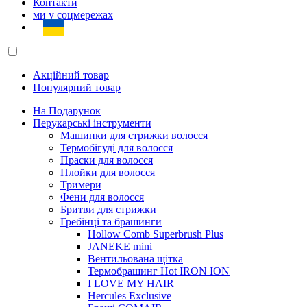
Контакти
ми у соцмережах
Акційний товар
Популярний товар
На Подарунок
Перукарські інструменти
Машинки для стрижки волосся
Термобігуді для волосся
Праски для волосся
Плойки для волосся
Тримери
Фени для волосся
Бритви для стрижки
Гребінці та брашинги
Hollow Comb Superbrush Plus
JANEKE mini
Вентильована щітка
Термобрашинг Hot IRON ION
I LOVE MY HAIR
Hercules Exclusive