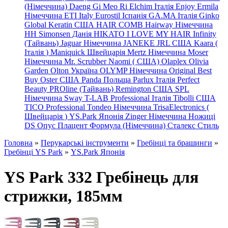
(Німеччина) Daeng
Gi
Meo
Ri
Elchim Італія
Enjoy
Ermila
Німеччина
ETI Italy
Eurostil Іспанія
GA.MA Італія
Ginko
Global Keratin США
HAIR COMB
Hairway Німеччина
HH Simonsen Данія
HIKATO
I LOVE MY HAIR
Infinity
(Тайвань)
Jaguar Німеччина
JANEKE
JRL
США
Kaara
(
Італія
)
Maniquick Швейцарія
Mertz Німеччина
Moser
Німеччина
Mr. Scrubber Naomi
(
США)
Olaplex
Olivia
Garden
Olton Україна
OLYMP Німеччина
Original Best
Buy
Oster США
Panda Польща
Parlux Італія
Perfect
Beauty
PROline (Тайвань)
Remington США
SPL
Німеччина
Sway
T-LAB Professional Італія
Tibolli США
TICO
Professional
Tondeo
Німеччина
TrisaElectronics (
Швейцарія
)
YS.Park Японія
Zinger Німеччина
Ножиці
DS
Опус
Плацент Формула (Німеччина)
Сталекс
Стиль
Головна
»
Перукарські інструменти
»
Гребінці та брашинги
»
Гребінці YS Park
»
YS.Park Японія
YS Park 332 Гребінець для
стрижки, 185мм