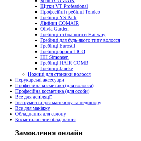
Браші COMAIR
Щітки VT Professional
Професійні гребінці Tondeo
Гребінці YS Park
Лінійки COMAIR
Olivia Garden
Гребінці та брашинги Hairway
Гребінці для будь-якого типу волосся
Гребінці Eurostil
Гребінці,броші TICO
HH Simonsen
Гребінці HAIR COMB
Гребінці Janeke
Ножиці для стрижки волосся
Перукарські аксесуари
Професійна косметика (для волосся)
Професійна косметика (для особи)
Все для депіляції
Інструменти для манікюру та педикюру
Все для макіяжу
Обладнання для салону
Косметологічне обладнання
Замовлення онлайн