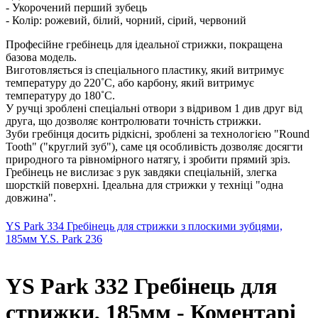
- Укорочений перший зубець
- Колір: рожевий, білий, чорний, сірий, червоний
Професійне гребінець для ідеальної стрижки, покращена
базова модель.
Виготовляється із спеціального пластику, який витримує
температуру до 220˚С, або карбону, який витримує
температуру до 180˚С.
У ручці зроблені спеціальні отвори з відривом 1 див друг від
друга, що дозволяє контролювати точність стрижки.
Зуби гребінця досить рідкісні, зроблені за технологією "Round
Tooth" ("круглий зуб"), саме ця особливість дозволяє досягти
природного та рівномірного натягу, і зробити прямий зріз.
Гребінець не вислизає з рук завдяки спеціальній, злегка
шорсткій поверхні. Ідеальна для стрижки у техніці "одна
довжина".
YS Park 334 Гребінець для стрижки з плоскими зубцями,
185мм
Y.S. Park 236
YS Park 332 Гребінець для
стрижки, 185мм - Коментарі