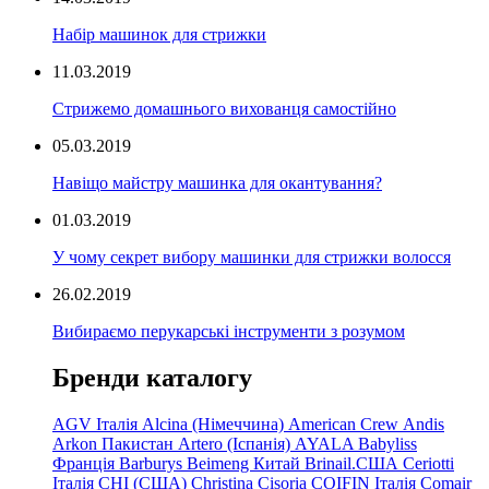
Набір машинок для стрижки
11.03.2019
Стрижемо домашнього вихованця самостійно
05.03.2019
Навіщо майстру машинка для окантування?
01.03.2019
У чому секрет вибору машинки для стрижки волосся
26.02.2019
Вибираємо перукарські інструменти з розумом
Бренди каталогу
AGV Італія
Alcina (Німеччина)
American Crew
Andis
Arkon Пакистан
Artero (Іспанія)
AYALA
Babyliss
Франція
Barburys
Beimeng Китай
Brinail.США
Ceriotti
Італія
CHI (США)
Christina
Cisoria
COIFIN Італія
Comair