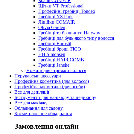
Браші COMAIR
Щітки VT Professional
Професійні гребінці Tondeo
Гребінці YS Park
Лінійки COMAIR
Olivia Garden
Гребінці та брашинги Hairway
Гребінці для будь-якого типу волосся
Гребінці Eurostil
Гребінці,броші TICO
HH Simonsen
Гребінці HAIR COMB
Гребінці Janeke
Ножиці для стрижки волосся
Перукарські аксесуари
Професійна косметика (для волосся)
Професійна косметика (для особи)
Все для депіляції
Інструменти для манікюру та педикюру
Все для макіяжу
Обладнання для салону
Косметологічне обладнання
Замовлення онлайн