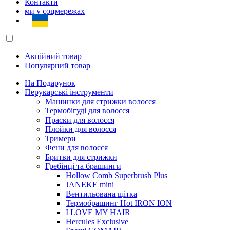
Контакти
ми у соцмережах
Акційний товар
Популярний товар
На Подарунок
Перукарські інструменти
Машинки для стрижки волосся
Термобігуді для волосся
Праски для волосся
Плойки для волосся
Тримери
Фени для волосся
Бритви для стрижки
Гребінці та брашинги
Hollow Comb Superbrush Plus
JANEKE mini
Вентильована щітка
Термобрашинг Hot IRON ION
I LOVE MY HAIR
Hercules Exclusive