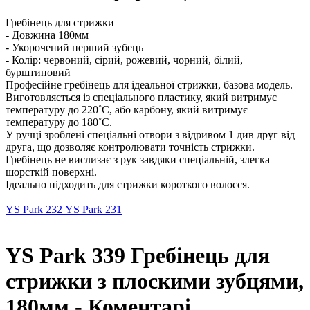
Гребінець для стрижки
- Довжина 180мм
- Укорочений перший зубець
- Колір: червоний, сірий, рожевий, чорний, білий,
бурштиновий
Професійне гребінець для ідеальної стрижки, базова модель.
Виготовляється із спеціального пластику, який витримує
температуру до 220˚С, або карбону, який витримує
температуру до 180˚С.
У ручці зроблені спеціальні отвори з відривом 1 див друг від
друга, що дозволяє контролювати точність стрижки.
Гребінець не вислизає з рук завдяки спеціальній, злегка
шорсткій поверхні.
Ідеально підходить для стрижки короткого волосся.
YS Park 232
YS Park 231
YS Park 339 Гребінець для
стрижки з плоскими зубцями,
180мм - Коментарі