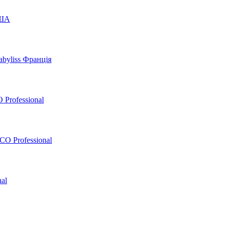
США
byliss Франція
 Professional
O Professional
al