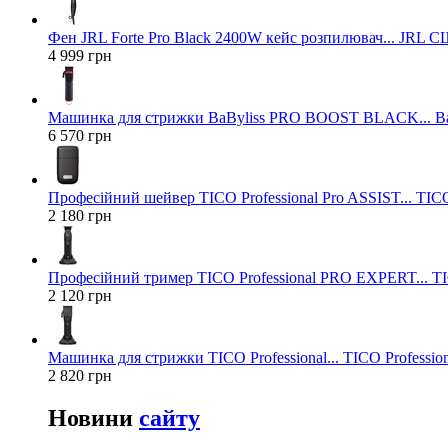
Фен JRL Forte Pro Black 2400W кейс розпилювач... JRL 
4 999 грн
Машинка для стрижки BaByliss PRO BOOST BLACK... Ba
6 570 грн
Професійний шейвер TICO Professional Pro ASSIST... TICO
2 180 грн
Професійний тример TICO Professional PRO EXPERT... TIC
2 120 грн
Машинка для стрижки TICO Professional... TICO Profession
2 820 грн
Новини
сайту