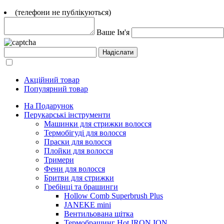
(телефони не публікуються)
Ваше Ім'я
Акційний товар
Популярний товар
На Подарунок
Перукарські інструменти
Машинки для стрижки волосся
Термобігуді для волосся
Праски для волосся
Плойки для волосся
Тримери
Фени для волосся
Бритви для стрижки
Гребінці та брашинги
Hollow Comb Superbrush Plus
JANEKE mini
Вентильована щітка
Термобрашинг Hot IRON ION