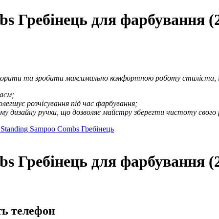
bs Гребінець для фарбування (
скорити та зробити максимально комфортною роботу стиліста, і
пасм;
 полегшує розчісування під час фарбування;
ьному дизайну ручки, що дозволяє майстру зберегти чистоту свого 
lf Standing Sampoo Combs Гребінець
bs Гребінець для фарбування (2
ть телефон