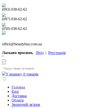
(093) 038-62-62
(097) 038-62-62
(050) 038-62-62
office@beautybuy.com.ua
Ласкаво просимо,
Вхід
|
Реєстрація
"
У кошику, 0 товарів
Головна
Блог
Доставка
Оплата
Зворотній зв'язок