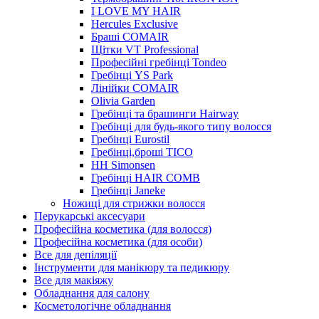
I LOVE MY HAIR
Hercules Exclusive
Браші COMAIR
Щітки VT Professional
Професійні гребінці Tondeo
Гребінці YS Park
Лінійки COMAIR
Olivia Garden
Гребінці та брашинги Hairway
Гребінці для будь-якого типу волосся
Гребінці Eurostil
Гребінці,броші TICO
HH Simonsen
Гребінці HAIR COMB
Гребінці Janeke
Ножиці для стрижки волосся
Перукарські аксесуари
Професійна косметика (для волосся)
Професійна косметика (для особи)
Все для депіляції
Інструменти для манікюру та педикюру
Все для макіяжу
Обладнання для салону
Косметологічне обладнання