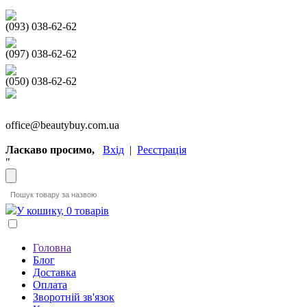
(093) 038-62-62
(097) 038-62-62
(050) 038-62-62
office@beautybuy.com.ua
Ласкаво просимо,
Вхід
|
Реєстрація
"
У кошику, 0 товарів
Головна
Блог
Доставка
Оплата
Зворотній зв'язок