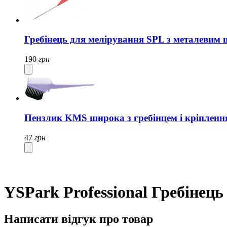
Гребінець для мелірування SPL з металевим
190
грн
Пензлик KMS широка з гребінцем і кріпленн
47
грн
YSPark Professional Гребінец
Написати відгук про товар