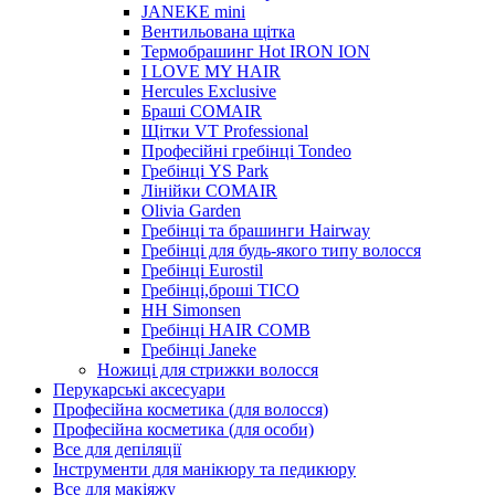
JANEKE mini
Вентильована щітка
Термобрашинг Hot IRON ION
I LOVE MY HAIR
Hercules Exclusive
Браші COMAIR
Щітки VT Professional
Професійні гребінці Tondeo
Гребінці YS Park
Лінійки COMAIR
Olivia Garden
Гребінці та брашинги Hairway
Гребінці для будь-якого типу волосся
Гребінці Eurostil
Гребінці,броші TICO
HH Simonsen
Гребінці HAIR COMB
Гребінці Janeke
Ножиці для стрижки волосся
Перукарські аксесуари
Професійна косметика (для волосся)
Професійна косметика (для особи)
Все для депіляції
Інструменти для манікюру та педикюру
Все для макіяжу