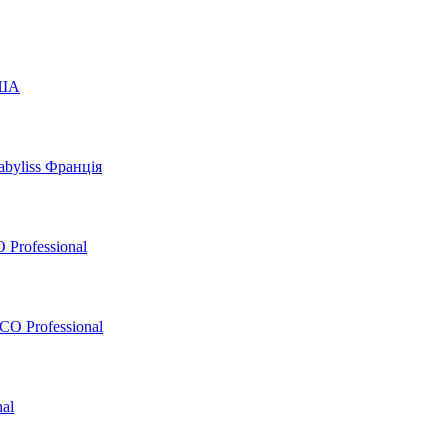
США
byliss Франція
 Professional
O Professional
al