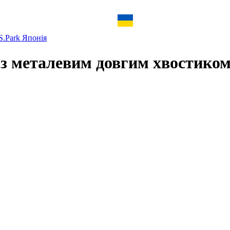
S.Park Японія
ь з металевим довгим хвостико