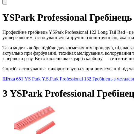
YSPark Professional Гребінец
Професійне гребінець YSPark Professional 122 Long Tail Red - 
універсальним застосуванням та зручною конструкцією, яка зна
Така модель добре підійде для косметичних процедур, під час
актуально при фарбуванні, техніках мелірування, колорування т
з першого разу. Виготовлено аксесуар із карбону — синтетичн
Спосіб застосування:
використовується при розчісуванні під ча
Щітка 651 YS Park
Y.S.Park Professional 132 Гребінець з метал
З YSPark Professional Гребін