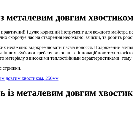
ь з металевим довгим хвостиком
це практичний і дуже корисний інструмент для кожного майстра п
чно скорочує час на створення необхідної зачіски, та робить ро
 яких необхідно відокремлювати пасма волосся. Подовжений мета
а інших. Зубчики гребеня виконані за інноваційною технологією 
ого матеріалу з високими теплостійкими характеристиками, тому
с стрижки.
евим довгим хвостиком, 250мм
ець із металевим довгим хвости