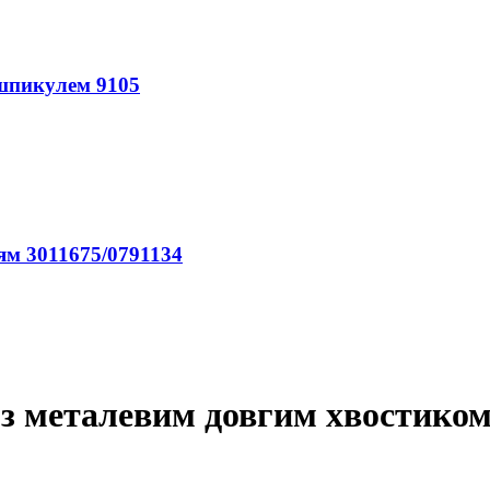
 шпикулем 9105
ям 3011675/0791134
ь з металевим довгим хвостиком