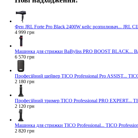
Фен JRL Forte Pro Black 2400W кейс розпилювач... JRL 
4 999 грн
Машинка для стрижки BaByliss PRO BOOST BLACK... Ba
6 570 грн
Професійний шейвер TICO Professional Pro ASSIST... TICO
2 180 грн
Професійний тример TICO Professional PRO EXPERT... TIC
2 120 грн
Машинка для стрижки TICO Professional... TICO Profession
2 820 грн