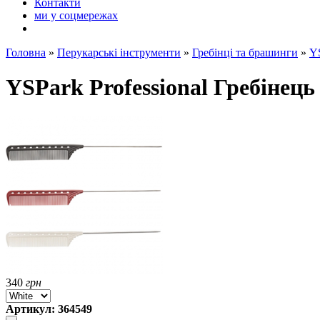
Контакти
ми у соцмережах
Головна
»
Перукарські інструменти
»
Гребінці та брашинги
»
Y
YSPark Professional Гребінец
340
грн
Артикул: 364549