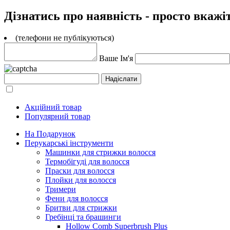
Дізнатись про наявність - просто вкажі
(телефони не публікуються)
Ваше Ім'я
Акційний товар
Популярний товар
На Подарунок
Перукарські інструменти
Машинки для стрижки волосся
Термобігуді для волосся
Праски для волосся
Плойки для волосся
Тримери
Фени для волосся
Бритви для стрижки
Гребінці та брашинги
Hollow Comb Superbrush Plus