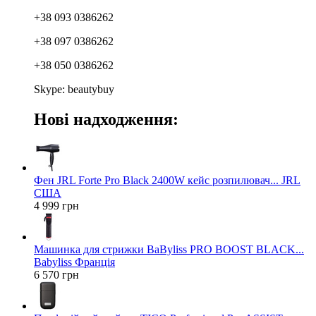
+38 093 0386262
+38 097 0386262
+38 050 0386262
Skype: beautybuy
Нові надходження:
Фен JRL Forte Pro Black 2400W кейс розпилювач... JRL
США
4 999 грн
Машинка для стрижки BaByliss PRO BOOST BLACK...
Babyliss Франція
6 570 грн