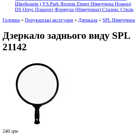
Швейцарія
)
YS.Park Японія
Zinger Німеччина
Ножиці
DS
Опус
Плацент Формула (Німеччина)
Сталекс
Стиль
Головна
»
Перукарські аксесуари
»
Дзеркала
»
SPL Німеччина
Дзеркало заднього виду SPL
21142
240
грн