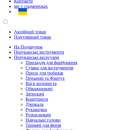
Контакти
ми у соцмережах
Акційний товар
Популярний товар
На Подарунок
Перукарські інструменти
Перукарські аксесуари
Приладдя для фарбування
Сумки для інструментів
Преси для тюбиків
Пеньюар та Фартух
Ваги колориста
Обважнювачі
Затискачі
Кошториси
Дзеркала
Рукавички
Розпилювачі
Навчальні голови
Тримачі для фенів