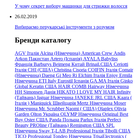
У чому секрет вибору машинки для стрижки волосся
26.02.2019
Вибираємо перукарські інструменти з розумом
Бренди каталогу
AGV Італія
Alcina (Німеччина)
American Crew
Andis
Arkon Пакистан
Artero (Іспанія)
AYALA
Babyliss
Франція
Barburys
Beimeng Китай
Brinail.США
Ceriotti
Італія
CHI (США)
Christina
Cisoria
COIFIN Італія
Comair
(Німеччина) Daeng
Gi
Meo
Ri
Elchim Італія
Enjoy
Ermila
Німеччина
ETI Italy
Eurostil Іспанія
GA.MA Італія
Ginko
Global Keratin США
HAIR COMB
Hairway Німеччина
HH Simonsen Данія
HIKATO
I LOVE MY HAIR
Infinity
(Тайвань)
Jaguar Німеччина
JANEKE
JRL
США
Kaara
(
Італія
)
Maniquick Швейцарія
Mertz Німеччина
Moser
Німеччина
Mr. Scrubber Naomi
(
США)
Olaplex
Olivia
Garden
Olton Україна
OLYMP Німеччина
Original Best
Buy
Oster США
Panda Польща
Parlux Італія
Perfect
Beauty
PROline (Тайвань)
Remington США
SPL
Німеччина
Sway
T-LAB Professional Італія
Tibolli США
TICO
Professional
Tondeo
Німеччина
TrisaElectronics (