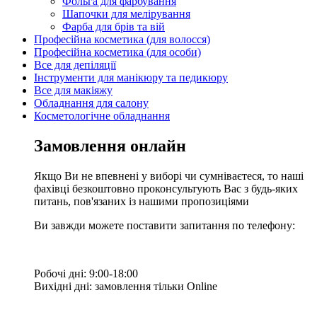
Фольга для фарбування
Шапочки для мелірування
Фарба для брів та вій
Професійна косметика (для волосся)
Професійна косметика (для особи)
Все для депіляції
Інструменти для манікюру та педикюру
Все для макіяжу
Обладнання для салону
Косметологічне обладнання
Замовлення онлайн
Якщо Ви не впевнені у виборі чи сумніваєтеся, то наші
фахівці безкоштовно проконсультують Вас з будь-яких
питань, пов'язаних із нашими пропозиціями
Ви завжди можете поставити запитання по телефону:
Робочі дні: 9:00-18:00
Вихідні дні: замовлення тільки Online