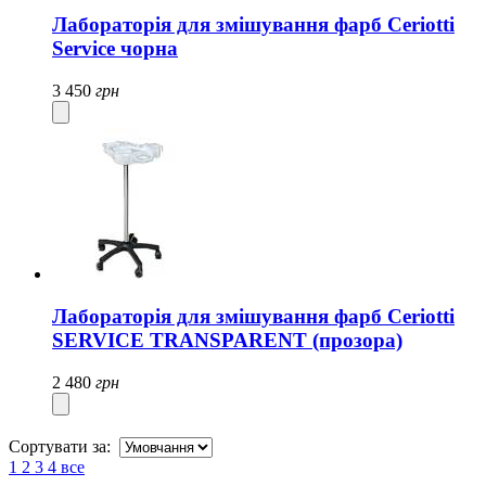
Лабораторія для змішування фарб Ceriotti
Service чорна
3 450
грн
Лабораторія для змішування фарб Ceriotti
SERVICE TRANSPARENT (прозора)
2 480
грн
Сортувати за:
1
2
3
4
все