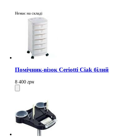
Немає на складі
Помічник-візок Ceriotti Ciak білий
8 400
грн