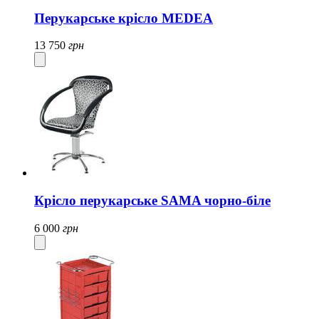
Перукарське крісло MEDEA
13 750
грн
Крісло перукарське SAMA чорно-біле
6 000
грн