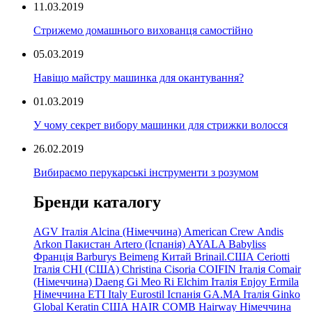
11.03.2019
Стрижемо домашнього вихованця самостійно
05.03.2019
Навіщо майстру машинка для окантування?
01.03.2019
У чому секрет вибору машинки для стрижки волосся
26.02.2019
Вибираємо перукарські інструменти з розумом
Бренди каталогу
AGV Італія
Alcina (Німеччина)
American Crew
Andis
Arkon Пакистан
Artero (Іспанія)
AYALA
Babyliss
Франція
Barburys
Beimeng Китай
Brinail.США
Ceriotti
Італія
CHI (США)
Christina
Cisoria
COIFIN Італія
Comair
(Німеччина) Daeng
Gi
Meo
Ri
Elchim Італія
Enjoy
Ermila
Німеччина
ETI Italy
Eurostil Іспанія
GA.MA Італія
Ginko
Global Keratin США
HAIR COMB
Hairway Німеччина