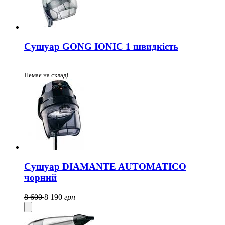
Сушуар GONG IONIC 1 швидкість
Немає на складі
Сушуар DIAMANTE AUTOMATICO
чорний
8 600
8 190
грн