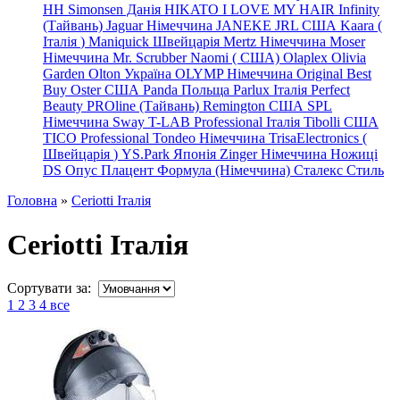
HH Simonsen Данія
HIKATO
I LOVE MY HAIR
Infinity
(Тайвань)
Jaguar Німеччина
JANEKE
JRL
США
Kaara
(
Італія
)
Maniquick Швейцарія
Mertz Німеччина
Moser
Німеччина
Mr. Scrubber Naomi
(
США)
Olaplex
Olivia
Garden
Olton Україна
OLYMP Німеччина
Original Best
Buy
Oster США
Panda Польща
Parlux Італія
Perfect
Beauty
PROline (Тайвань)
Remington США
SPL
Німеччина
Sway
T-LAB Professional Італія
Tibolli США
TICO
Professional
Tondeo
Німеччина
TrisaElectronics (
Швейцарія
)
YS.Park Японія
Zinger Німеччина
Ножиці
DS
Опус
Плацент Формула (Німеччина)
Сталекс
Стиль
Головна
»
Ceriotti Італія
Ceriotti Італія
Сортувати за:
1
2
3
4
все