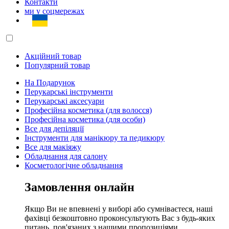
Контакти
ми у соцмережах
Акційний товар
Популярний товар
На Подарунок
Перукарські інструменти
Перукарські аксесуари
Професійна косметика (для волосся)
Професійна косметика (для особи)
Все для депіляції
Інструменти для манікюру та педикюру
Все для макіяжу
Обладнання для салону
Косметологічне обладнання
Замовлення онлайн
Якщо Ви не впевнені у виборі або сумніваєтеся, наші
фахівці безкоштовно проконсультують Вас з будь-яких
питань, пов'язаних з нашими пропозиціями