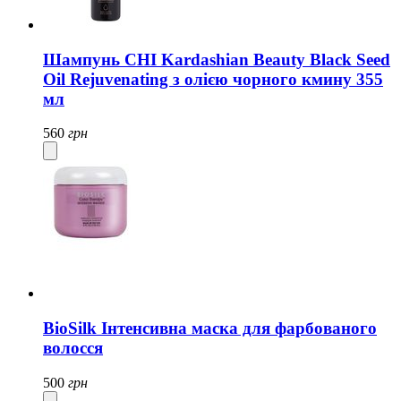
Шампунь CHI Kardashian Beauty Black Seed
Oil Rejuvenating з олією чорного кмину 355
мл
560
грн
BioSilk Інтенсивна маска для фарбованого
волосся
500
грн