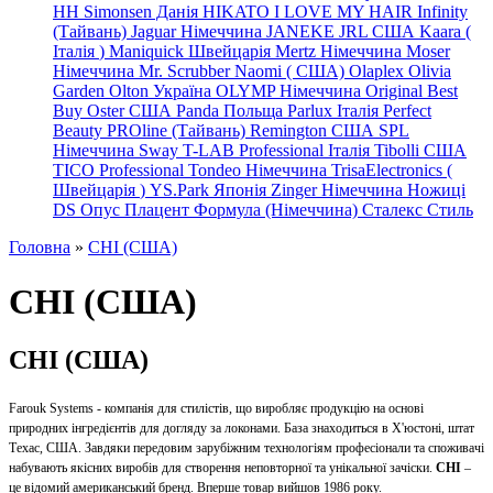
HH Simonsen Данія
HIKATO
I LOVE MY HAIR
Infinity
(Тайвань)
Jaguar Німеччина
JANEKE
JRL
США
Kaara
(
Італія
)
Maniquick Швейцарія
Mertz Німеччина
Moser
Німеччина
Mr. Scrubber Naomi
(
США)
Olaplex
Olivia
Garden
Olton Україна
OLYMP Німеччина
Original Best
Buy
Oster США
Panda Польща
Parlux Італія
Perfect
Beauty
PROline (Тайвань)
Remington США
SPL
Німеччина
Sway
T-LAB Professional Італія
Tibolli США
TICO
Professional
Tondeo
Німеччина
TrisaElectronics (
Швейцарія
)
YS.Park Японія
Zinger Німеччина
Ножиці
DS
Опус
Плацент Формула (Німеччина)
Сталекс
Стиль
Головна
»
CHI (США)
CHI (США)
CHI (США)
Farouk Systems - компанія для стилістів, що виробляє продукцію на основі
природних інгредієнтів для догляду за локонами. База знаходиться в Х'юстоні, штат
Техас, США. Завдяки передовим зарубіжним технологіям професіонали та споживачі
набувають якісних виробів для створення неповторної та унікальної зачіски.
CHI
–
це відомий американський бренд. Вперше товар вийшов 1986 року.