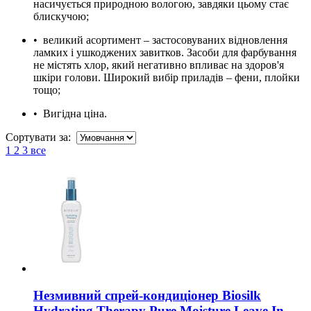
насичується
природною вологою, завдяки цьому стає
блискучою;
•
великий асортимент – застосовуваних відновлення
ламких і ушкоджених завитков. Засоби для фарбування
не містять хлор, який негативно впливає на здоров'я
шкіри голови. Широкий вибір приладів – фени, плойки
тощо;
•
Вигідна ціна.
Сортувати за:
1
2
3
все
Незмивний спрей-кондиціонер Biosilk
Hydrating Therapy Pure Moisture Leave In