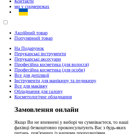
Контакти
ми у соцмережах
Акційний товар
Популярний товар
На Подарунок
Перукарські інструменти
Перукарські аксесуари
Професійна косметика (для волосся)
Професійна косметика (для особи)
Все для депіляції
Інструменти для манікюру та педикюру
Все для макіяжу
Обладнання для салону
Косметологічне обладнання
Замовлення онлайн
Якщо Ви не впевнені у виборі чи сумніваєтеся, то наші
фахівці безкоштовно проконсультують Вас з будь-яких
питань, пов'язаних із нашими пропозиціями