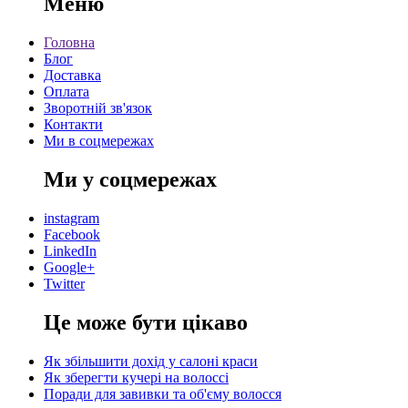
Меню
Головна
Блог
Доставка
Оплата
Зворотній зв'язок
Контакти
Ми в соцмережах
Ми у соцмережах
instagram
Facebook
LinkedIn
Google+
Twitter
Це може бути цікаво
Як збільшити дохід у салоні краси
Як зберегти кучері на волоссі
Поради для завивки та об'єму волосся