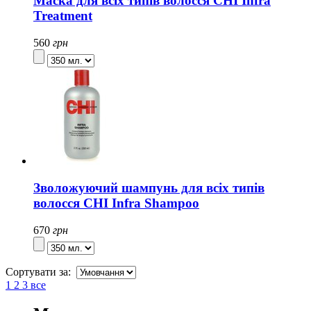
Маска для всіх типів волосся CHI Infra
Treatment
560
грн
Зволожуючий шампунь для всіх типів
волосся CHI Infra Shampoo
670
грн
Сортувати за:
1
2
3
все