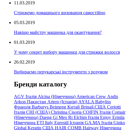
11.03.2019
Стрижемо домашнього вихованця самостійно
05.03.2019
Навіщо майстру машинка для окантування?
01.03.2019
У чому секрет вибору машинки для стрижки волосся
26.02.2019
Вибираємо перукарські інструменти з розумом
Бренди каталогу
AGV Італія
Alcina (Німеччина)
American Crew
Andis
Arkon Пакистан
Artero (Іспанія)
AYALA
Babyliss
Франція
Barburys
Beimeng Китай
Brinail.США
Ceriotti
Італія
CHI (США)
Christina
Cisoria
COIFIN Італія
Comair
(Німеччина) Daeng
Gi
Meo
Ri
Elchim Італія
Enjoy
Ermila
Німеччина
ETI Italy
Eurostil Іспанія
GA.MA Італія
Ginko
Global Keratin США
HAIR COMB
Hairway Німеччина