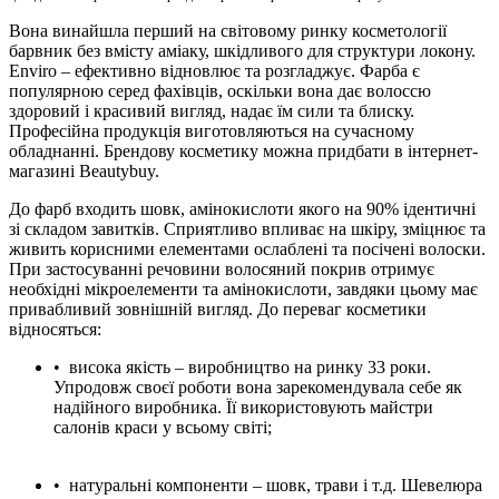
Вона винайшла перший на світовому ринку косметології
барвник без вмісту аміаку, шкідливого для структури локону.
Enviro – ефективно відновлює та
розгладжує. Фарба є
популярною серед фахівців, оскільки вона дає волоссю
здоровий і красивий вигляд, надає їм сили та блиску.
Професійна продукція виготовляються на сучасному
обладнанні. Брендову косметику можна придбати в інтернет-
магазині Beautybuy.
До фарб входить шовк, амінокислоти якого на 90% ідентичні
зі складом завитків. Сприятливо впливає на шкіру, зміцнює та
живить корисними елементами ослаблені та посічені волоски.
При застосуванні речовини волосяний покрив отримує
необхідні мікроелементи та амінокислоти, завдяки цьому має
привабливий зовнішній вигляд. До переваг косметики
відносяться:
•
висока якість – виробництво на ринку 33 роки.
Упродовж
своєї роботи вона зарекомендувала себе як
надійного виробника. Її
використовують майстри
салонів краси у всьому світі;
•
натуральні компоненти – шовк, трави і т.д. Шевелюра