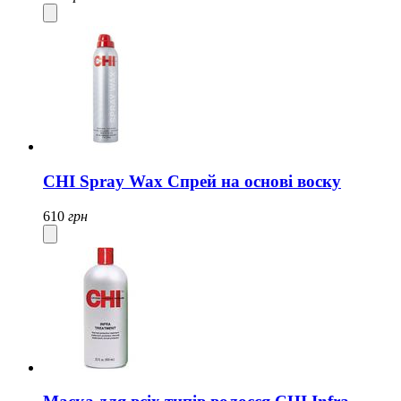
CHI Spray Wax Спрей на основі воску
610
грн