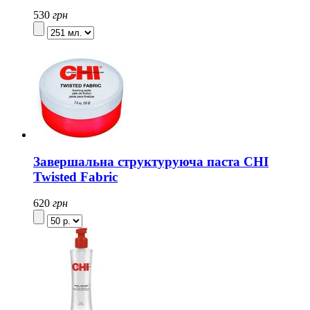
530
грн
Завершальна структуруюча паста CHI
Twisted Fabric
620
грн