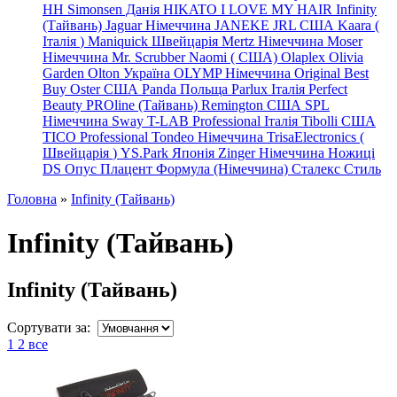
HH Simonsen Данія
HIKATO
I LOVE MY HAIR
Infinity
(Тайвань)
Jaguar Німеччина
JANEKE
JRL
США
Kaara
(
Італія
)
Maniquick Швейцарія
Mertz Німеччина
Moser
Німеччина
Mr. Scrubber Naomi
(
США)
Olaplex
Olivia
Garden
Olton Україна
OLYMP Німеччина
Original Best
Buy
Oster США
Panda Польща
Parlux Італія
Perfect
Beauty
PROline (Тайвань)
Remington США
SPL
Німеччина
Sway
T-LAB Professional Італія
Tibolli США
TICO
Professional
Tondeo
Німеччина
TrisaElectronics (
Швейцарія
)
YS.Park Японія
Zinger Німеччина
Ножиці
DS
Опус
Плацент Формула (Німеччина)
Сталекс
Стиль
Головна
»
Infinity (Тайвань)
Infinity (Тайвань)
Infinity (Тайвань)
Сортувати за:
1
2
все