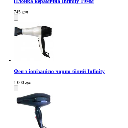
Плойка керамічна Infinity 19мм
745
грн
Фен з іонізацією чорно-білий Infinity
1 000
грн