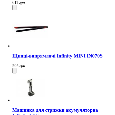
611
грн
Щипці-випрямлячі Infinity MINI IN070S
595
грн
Машинка для стрижки акумуляторна