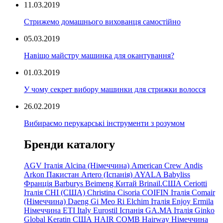
11.03.2019
Стрижемо домашнього вихованця самостійно
05.03.2019
Навіщо майстру машинка для окантування?
01.03.2019
У чому секрет вибору машинки для стрижки волосся
26.02.2019
Вибираємо перукарські інструменти з розумом
Бренди каталогу
AGV Італія
Alcina (Німеччина)
American Crew
Andis
Arkon Пакистан
Artero (Іспанія)
AYALA
Babyliss
Франція
Barburys
Beimeng Китай
Brinail.США
Ceriotti
Італія
CHI (США)
Christina
Cisoria
COIFIN Італія
Comair
(Німеччина) Daeng
Gi
Meo
Ri
Elchim Італія
Enjoy
Ermila
Німеччина
ETI Italy
Eurostil Іспанія
GA.MA Італія
Ginko
Global Keratin США
HAIR COMB
Hairway Німеччина