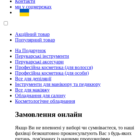
Контакти
ми у соцмережах
Акційний товар
Популярний товар
На Подарунок
Перукарські інструменти
Перукарські аксесуари
Професійна косметика (для волосся)
Професійна косметика (для особи)
Все для депіляції
Інструменти для манікюру та педикюру
Все для макіяжу
Обладнання для салону
Косметологічне обладнання
Замовлення онлайн
Якщо Ви не впевнені у виборі чи сумніваєтеся, то наші
фахівці безкоштовно проконсультують Вас з будь-яких
питань, пов'язаних із нашими пропозиціями