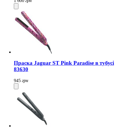
1 600
грн
Праска Jaguar ST Pink Paradise в тубусі
83630
945
грн