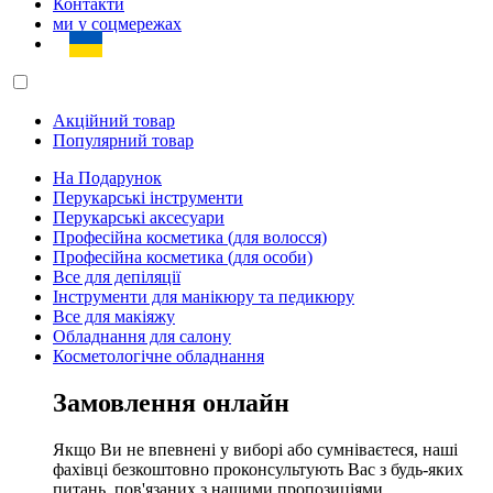
Контакти
ми у соцмережах
Акційний товар
Популярний товар
На Подарунок
Перукарські інструменти
Перукарські аксесуари
Професійна косметика (для волосся)
Професійна косметика (для особи)
Все для депіляції
Інструменти для манікюру та педикюру
Все для макіяжу
Обладнання для салону
Косметологічне обладнання
Замовлення онлайн
Якщо Ви не впевнені у виборі або сумніваєтеся, наші
фахівці безкоштовно проконсультують Вас з будь-яких
питань, пов'язаних з нашими пропозиціями