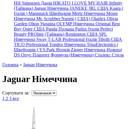
HH Simonsen Данія
HIKATO
I LOVE MY HAIR
Infinity
(Тайвань)
Jaguar Німеччина
JANEKE
JRL
США
Kaara
(
Італія
)
Maniquick Швейцарія
Mertz Німеччина
Moser
Німеччина
Mr. Scrubber Naomi
(
США)
Olaplex
Olivia
Garden
Olton Україна
OLYMP Німеччина
Original Best
Buy
Oster США
Panda Польща
Parlux Італія
Perfect
Beauty
PROline (Тайвань)
Remington США
SPL
Німеччина
Sway
T-LAB Professional Італія
Tibolli США
TICO
Professional
Tondeo
Німеччина
TrisaElectronics (
Швейцарія
)
YS.Park Японія
Zinger Німеччина
Ножиці
DS
Опус
Плацент Формула (Німеччина)
Сталекс
Стиль
Головна
»
Jaguar Німеччина
Jaguar Німеччина
Сортувати за:
1
2
3
все