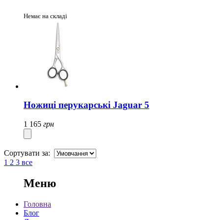
Немає на складі
Ножиці перукарські Jaguar 5
1 165
грн
Сортувати за:
1
2
3
все
Меню
Головна
Блог