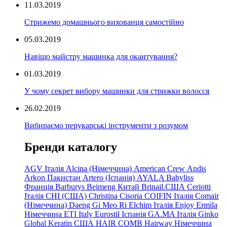
11.03.2019
Стрижемо домашнього вихованця самостійно
05.03.2019
Навіщо майстру машинка для окантування?
01.03.2019
У чому секрет вибору машинки для стрижки волосся
26.02.2019
Вибираємо перукарські інструменти з розумом
Бренди каталогу
AGV Італія
Alcina (Німеччина)
American Crew
Andis
Arkon Пакистан
Artero (Іспанія)
AYALA
Babyliss
Франція
Barburys
Beimeng Китай
Brinail.США
Ceriotti
Італія
CHI (США)
Christina
Cisoria
COIFIN Італія
Comair
(Німеччина) Daeng
Gi
Meo
Ri
Elchim Італія
Enjoy
Ermila
Німеччина
ETI Italy
Eurostil Іспанія
GA.MA Італія
Ginko
Global Keratin США
HAIR COMB
Hairway Німеччина