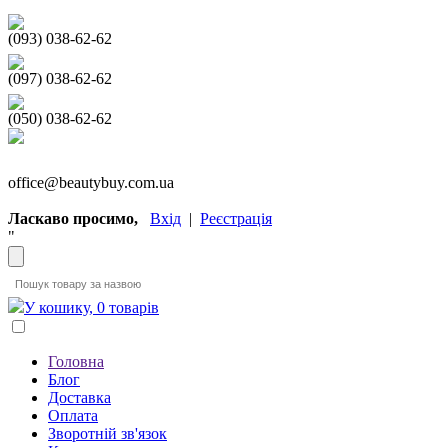
(093) 038-62-62
(097) 038-62-62
(050) 038-62-62
office@beautybuy.com.ua
Ласкаво просимо,
Вхід
|
Реєстрація
"
У кошику, 0 товарів
Головна
Блог
Доставка
Оплата
Зворотній зв'язок