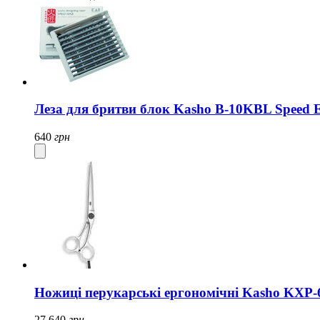
Леза для бритви блок Kasho B-10KBL Speed ​​
640
грн
Ножиці перукарські ергономічні Kasho KXP-
27 640
грн