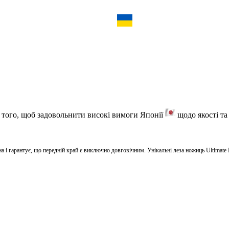
я того, щоб задовольнити високі вимоги Японії
щодо якості та 
на і гарантує, що передній край є виключно довговічним. Унікальні леза ножиць Ultimate