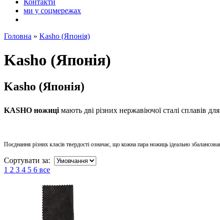
Контакти
ми у соцмережах
Головна
»
Kasho (Японія)
Kasho (Японія)
Kasho (Японія)
KASHO ножиці
мають дві різних нержавіючої сталі сплавів дл
Поєднання різних класів твердості означає, що кожна пара ножиць ідеально збалансова
Сортувати за:
1
2
3
4
5
6
все