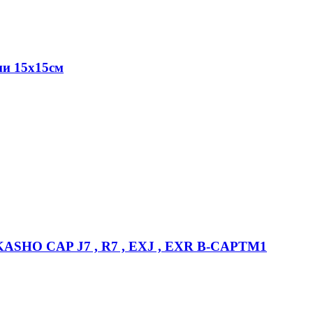
ми 15х15см
SHO CAP J7 , R7 , EXJ , EXR B-CAPTM1