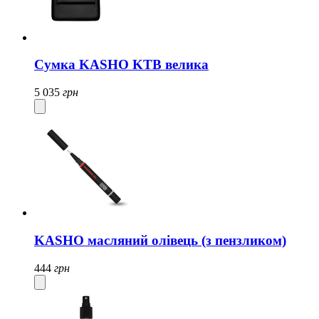
Сумка KASHO KTB велика
5 035
грн
KASHO масляний олівець (з пензликом)
444
грн