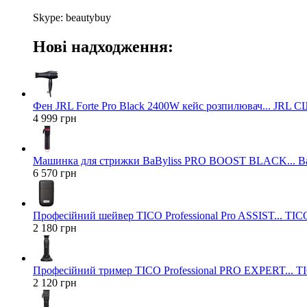
Skype: beautybuy
Нові надходження:
Фен JRL Forte Pro Black 2400W кейс розпилювач... JRL 
4 999 грн
Машинка для стрижки BaByliss PRO BOOST BLACK... Ba
6 570 грн
Професійний шейвер TICO Professional Pro ASSIST... TICO
2 180 грн
Професійний тример TICO Professional PRO EXPERT... TIC
2 120 грн