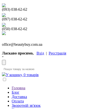
(093) 038-62-62
(097) 038-62-62
(050) 038-62-62
office@beautybuy.com.ua
Ласкаво просимо,
Вхід
|
Реєстрація
"
У кошику, 0 товарів
Головна
Блог
Доставка
Оплата
Зворотній зв'язок