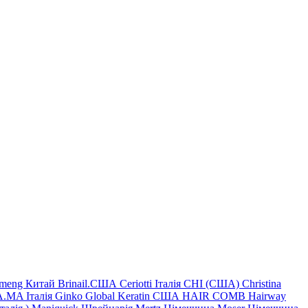
imeng Китай
Brinail.США
Ceriotti Італія
CHI (США)
Christina
.MA Італія
Ginko
Global Keratin США
HAIR COMB
Hairway