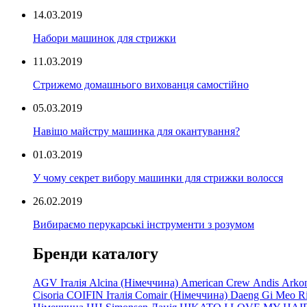
14.03.2019
Набори машинок для стрижки
11.03.2019
Стрижемо домашнього вихованця самостійно
05.03.2019
Навіщо майстру машинка для окантування?
01.03.2019
У чому секрет вибору машинки для стрижки волосся
26.02.2019
Вибираємо перукарські інструменти з розумом
Бренди каталогу
AGV Італія
Alcina (Німеччина)
American Crew
Andis
Arko
Cisoria
COIFIN Італія
Comair
(Німеччина) Daeng
Gi
Meo
R