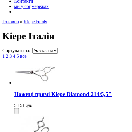
Контакти
ми у соцмережах
Головна
»
Kiepe Італія
Kiepe Італія
Сортувати за:
1
2
3
4
5
все
Ножиці прямі Kiepe Diamond 214/5,5"
5 151
грн