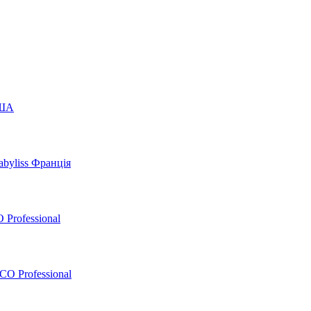
США
byliss Франція
 Professional
O Professional