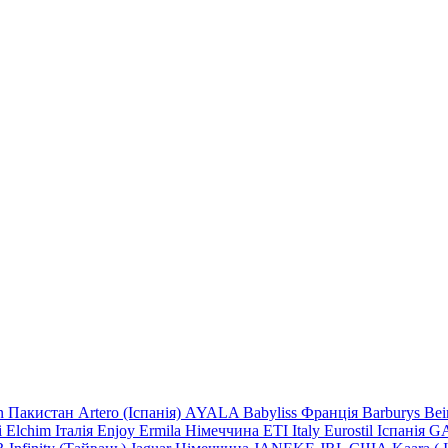
n Пакистан
Artero (Іспанія)
AYALA
Babyliss Франція
Barburys
Be
i
Elchim Італія
Enjoy
Ermila Німеччина
ETI Italy
Eurostil Іспанія
GA