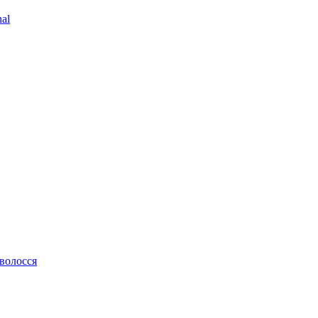
al
 волосся