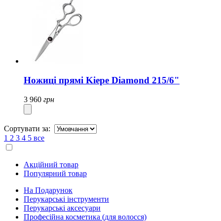
Ножиці прямі Kiepe Diamond 215/6"
3 960
грн
Сортувати за:
1
2
3
4
5
все
Акційний товар
Популярний товар
На Подарунок
Перукарські інструменти
Перукарські аксесуари
Професійна косметика (для волосся)