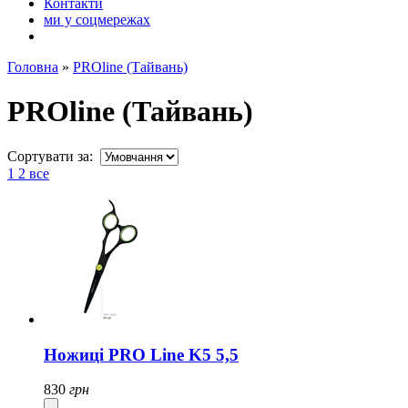
Контакти
ми у соцмережах
Головна
»
PROline (Тайвань)
PROline (Тайвань)
Сортувати за:
1
2
все
Ножиці PRO Line K5 5,5
830
грн