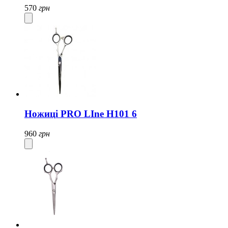
570
грн
Ножиці PRO LIne H101 6
960
грн