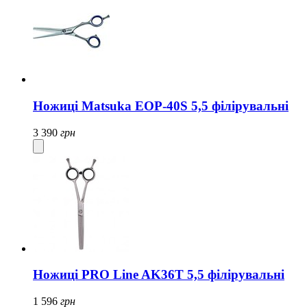
Ножиці Matsuka EOP-40S 5,5 філірувальні
3 390
грн
Ножиці PRO Line AK36T 5,5 філірувальні
1 596
грн