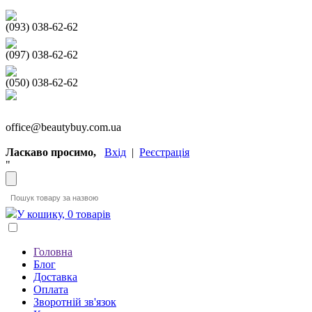
(093) 038-62-62
(097) 038-62-62
(050) 038-62-62
office@beautybuy.com.ua
Ласкаво просимо,
Вхід
|
Реєстрація
"
У кошику, 0 товарів
Головна
Блог
Доставка
Оплата
Зворотній зв'язок