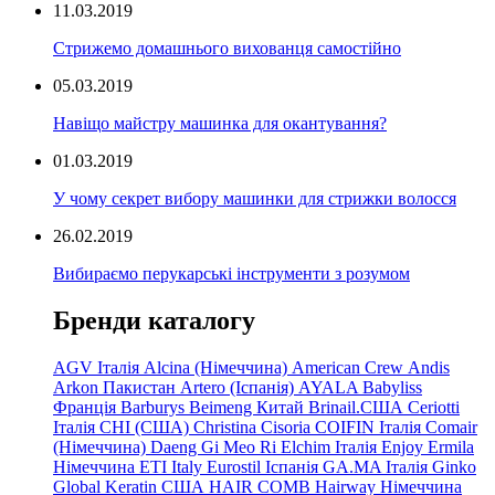
11.03.2019
Стрижемо домашнього вихованця самостійно
05.03.2019
Навіщо майстру машинка для окантування?
01.03.2019
У чому секрет вибору машинки для стрижки волосся
26.02.2019
Вибираємо перукарські інструменти з розумом
Бренди каталогу
AGV Італія
Alcina (Німеччина)
American Crew
Andis
Arkon Пакистан
Artero (Іспанія)
AYALA
Babyliss
Франція
Barburys
Beimeng Китай
Brinail.США
Ceriotti
Італія
CHI (США)
Christina
Cisoria
COIFIN Італія
Comair
(Німеччина) Daeng
Gi
Meo
Ri
Elchim Італія
Enjoy
Ermila
Німеччина
ETI Italy
Eurostil Іспанія
GA.MA Італія
Ginko
Global Keratin США
HAIR COMB
Hairway Німеччина