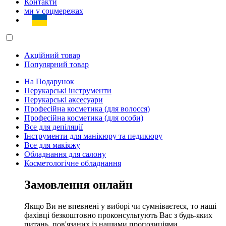
Контакти
ми у соцмережах
Акційний товар
Популярний товар
На Подарунок
Перукарські інструменти
Перукарські аксесуари
Професійна косметика (для волосся)
Професійна косметика (для особи)
Все для депіляції
Інструменти для манікюру та педикюру
Все для макіяжу
Обладнання для салону
Косметологічне обладнання
Замовлення онлайн
Якщо Ви не впевнені у виборі чи сумніваєтеся, то наші
фахівці безкоштовно проконсультують Вас з будь-яких
питань, пов'язаних із нашими пропозиціями