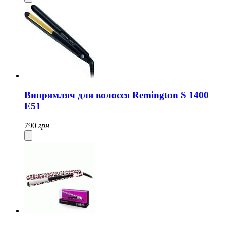
Випрямляч для волосся Remington S 1400
E51
790
грн