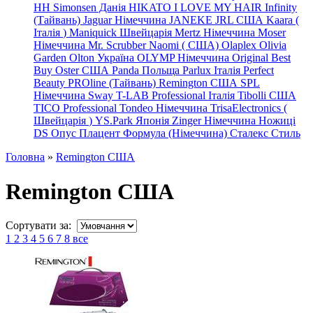
HH Simonsen Данія
HIKATO
I LOVE MY HAIR
Infinity
(Тайвань)
Jaguar Німеччина
JANEKE
JRL
США
Kaara
(
Італія
)
Maniquick Швейцарія
Mertz Німеччина
Moser
Німеччина
Mr. Scrubber Naomi
(
США)
Olaplex
Olivia
Garden
Olton Україна
OLYMP Німеччина
Original Best
Buy
Oster США
Panda Польща
Parlux Італія
Perfect
Beauty
PROline (Тайвань)
Remington США
SPL
Німеччина
Sway
T-LAB Professional Італія
Tibolli США
TICO
Professional
Tondeo
Німеччина
TrisaElectronics (
Швейцарія
)
YS.Park Японія
Zinger Німеччина
Ножиці
DS
Опус
Плацент Формула (Німеччина)
Сталекс
Стиль
Головна
»
Remington США
Remington США
Сортувати за:
1
2
3
4
5
6
7
8
все