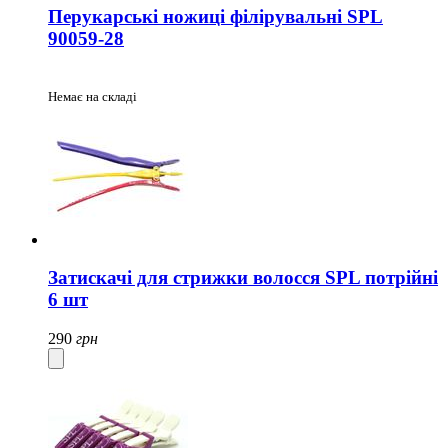
Перукарські ножиці філірувальні SPL
90059-28
Немає на складі
Затискачі для стрижки волосся SPL потрійні
6 шт
290
грн