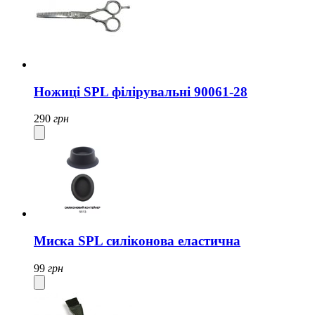
Ножиці SPL філірувальні 90061-28
290
грн
Миска SPL силіконова еластична
99
грн