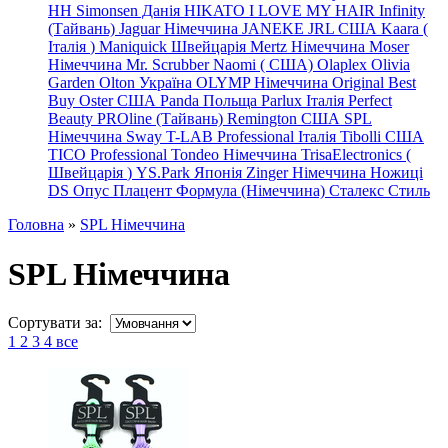
HH Simonsen Данія
HIKATO
I LOVE MY HAIR
Infinity
(Тайвань)
Jaguar Німеччина
JANEKE
JRL
США
Kaara
(
Італія
)
Maniquick Швейцарія
Mertz Німеччина
Moser
Німеччина
Mr. Scrubber Naomi
(
США)
Olaplex
Olivia
Garden
Olton Україна
OLYMP Німеччина
Original Best
Buy
Oster США
Panda Польща
Parlux Італія
Perfect
Beauty
PROline (Тайвань)
Remington США
SPL
Німеччина
Sway
T-LAB Professional Італія
Tibolli США
TICO
Professional
Tondeo
Німеччина
TrisaElectronics (
Швейцарія
)
YS.Park Японія
Zinger Німеччина
Ножиці
DS
Опус
Плацент Формула (Німеччина)
Сталекс
Стиль
Головна
»
SPL Німеччина
SPL Німеччина
Сортувати за:
1
2
3
4
все