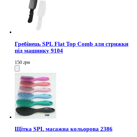
Гребінець SPL Flat Top Comb для стрижки
під машинку 9104
150
грн
Щітка SPL масажна кольорова 2386