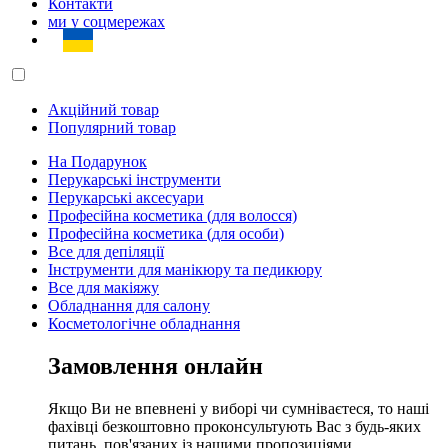
Контакти
ми у соцмережах
Акційний товар
Популярний товар
На Подарунок
Перукарські інструменти
Перукарські аксесуари
Професійна косметика (для волосся)
Професійна косметика (для особи)
Все для депіляції
Інструменти для манікюру та педикюру
Все для макіяжу
Обладнання для салону
Косметологічне обладнання
Замовлення онлайн
Якщо Ви не впевнені у виборі чи сумніваєтеся, то наші
фахівці безкоштовно проконсультують Вас з будь-яких
питань, пов'язаних із нашими пропозиціями