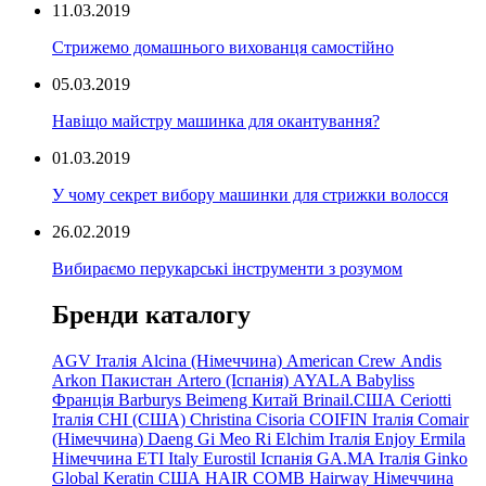
11.03.2019
Стрижемо домашнього вихованця самостійно
05.03.2019
Навіщо майстру машинка для окантування?
01.03.2019
У чому секрет вибору машинки для стрижки волосся
26.02.2019
Вибираємо перукарські інструменти з розумом
Бренди каталогу
AGV Італія
Alcina (Німеччина)
American Crew
Andis
Arkon Пакистан
Artero (Іспанія)
AYALA
Babyliss
Франція
Barburys
Beimeng Китай
Brinail.США
Ceriotti
Італія
CHI (США)
Christina
Cisoria
COIFIN Італія
Comair
(Німеччина) Daeng
Gi
Meo
Ri
Elchim Італія
Enjoy
Ermila
Німеччина
ETI Italy
Eurostil Іспанія
GA.MA Італія
Ginko
Global Keratin США
HAIR COMB
Hairway Німеччина