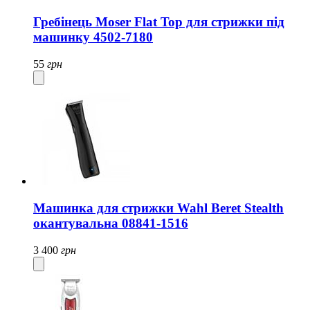
Гребінець Moser Flat Top для стрижки під
машинку 4502-7180
55
грн
Машинка для стрижки Wahl Beret Stealth
окантувальна 08841-1516
3 400
грн