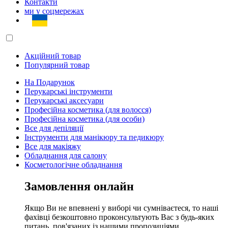
Контакти
ми у соцмережах
Акційний товар
Популярний товар
На Подарунок
Перукарські інструменти
Перукарські аксесуари
Професійна косметика (для волосся)
Професійна косметика (для особи)
Все для депіляції
Інструменти для манікюру та педикюру
Все для макіяжу
Обладнання для салону
Косметологічне обладнання
Замовлення онлайн
Якщо Ви не впевнені у виборі чи сумніваєтеся, то наші
фахівці безкоштовно проконсультують Вас з будь-яких
питань, пов'язаних із нашими пропозиціями