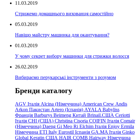
11.03.2019
Стрижемо домашнього вихованця самостійно
05.03.2019
Навіщо майстру машинка для окантування?
01.03.2019
У чому секрет вибору машинки для стрижки волосся
26.02.2019
Вибираємо перукарські інструменти з розумом
Бренди каталогу
AGV Італія
Alcina (Німеччина)
American Crew
Andis
Arkon Пакистан
Artero (Іспанія)
AYALA
Babyliss
Франція
Barburys
Beimeng Китай
Brinail.США
Ceriotti
Італія
CHI (США)
Christina
Cisoria
COIFIN Італія
Comair
(Німеччина) Daeng
Gi
Meo
Ri
Elchim Італія
Enjoy
Ermila
Німеччина
ETI Italy
Eurostil Іспанія
GA.MA Італія
Ginko
Global Keratin США
HAIR COMB
Hairway Німеччина