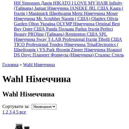
HH Simonsen Данія
HIKATO
I LOVE MY HAIR
Infinity
(Тайвань)
Jaguar Німеччина
JANEKE
JRL
США
Kaara
(
Італія
)
Maniquick Швейцарія
Mertz Німеччина
Moser
Німеччина
Mr. Scrubber Naomi
(
США)
Olaplex
Olivia
Garden
Olton Україна
OLYMP Німеччина
Original Best
Buy
Oster США
Panda Польща
Parlux Італія
Perfect
Beauty
PROline (Тайвань)
Remington США
SPL
Німеччина
Sway
T-LAB Professional Італія
Tibolli США
TICO
Professional
Tondeo
Німеччина
TrisaElectronics (
Швейцарія
)
YS.Park Японія
Zinger Німеччина
Ножиці
DS
Опус
Плацент Формула (Німеччина)
Сталекс
Стиль
Головна
»
Wahl Німеччина
Wahl Німеччина
Wahl Німеччина
Сортувати за:
1
2
3
4
5
все