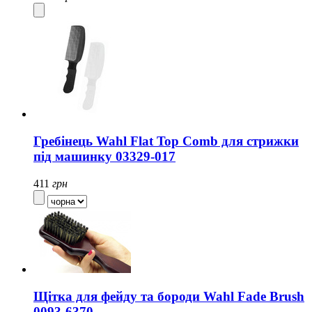
Гребінець Wahl Flat Top Comb для стрижки
під машинку 03329-017
411
грн
Щітка для фейду та бороди Wahl Fade Brush
0093-6370