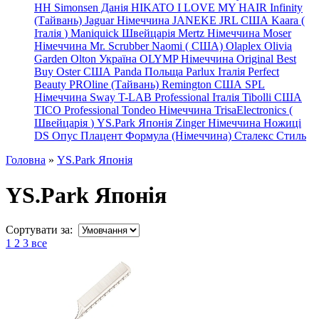
HH Simonsen Данія
HIKATO
I LOVE MY HAIR
Infinity
(Тайвань)
Jaguar Німеччина
JANEKE
JRL
США
Kaara
(
Італія
)
Maniquick Швейцарія
Mertz Німеччина
Moser
Німеччина
Mr. Scrubber Naomi
(
США)
Olaplex
Olivia
Garden
Olton Україна
OLYMP Німеччина
Original Best
Buy
Oster США
Panda Польща
Parlux Італія
Perfect
Beauty
PROline (Тайвань)
Remington США
SPL
Німеччина
Sway
T-LAB Professional Італія
Tibolli США
TICO
Professional
Tondeo
Німеччина
TrisaElectronics (
Швейцарія
)
YS.Park Японія
Zinger Німеччина
Ножиці
DS
Опус
Плацент Формула (Німеччина)
Сталекс
Стиль
Головна
»
YS.Park Японія
YS.Park Японія
Сортувати за:
1
2
3
все