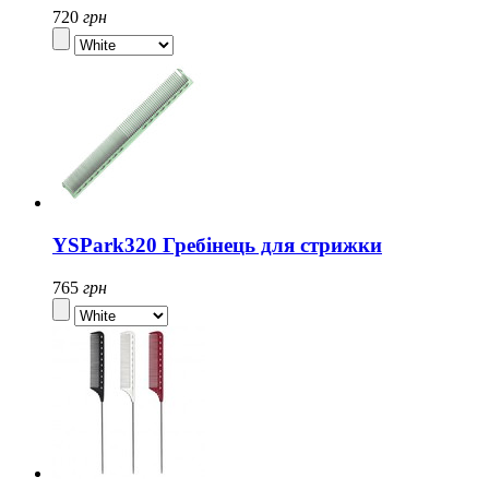
720
грн
YSPark320 Гребінець для стрижки
765
грн