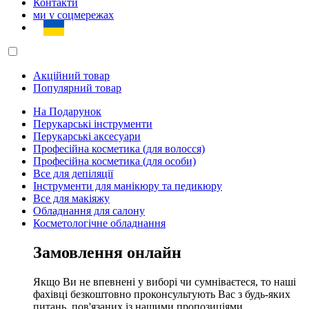
Контакти
ми у соцмережах
Акційний товар
Популярний товар
На Подарунок
Перукарські інструменти
Перукарські аксесуари
Професійна косметика (для волосся)
Професійна косметика (для особи)
Все для депіляції
Інструменти для манікюру та педикюру
Все для макіяжу
Обладнання для салону
Косметологічне обладнання
Замовлення онлайн
Якщо Ви не впевнені у виборі чи сумніваєтеся, то наші
фахівці безкоштовно проконсультують Вас з будь-яких
питань, пов'язаних із нашими пропозиціями