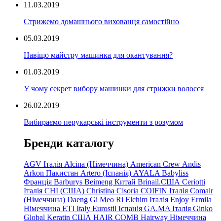
11.03.2019
Стрижемо домашнього вихованця самостійно
05.03.2019
Навіщо майстру машинка для окантування?
01.03.2019
У чому секрет вибору машинки для стрижки волосся
26.02.2019
Вибираємо перукарські інструменти з розумом
Бренди каталогу
AGV Італія
Alcina (Німеччина)
American Crew
Andis
Arkon Пакистан
Artero (Іспанія)
AYALA
Babyliss
Франція
Barburys
Beimeng Китай
Brinail.США
Ceriotti
Італія
CHI (США)
Christina
Cisoria
COIFIN Італія
Comair
(Німеччина) Daeng
Gi
Meo
Ri
Elchim Італія
Enjoy
Ermila
Німеччина
ETI Italy
Eurostil Іспанія
GA.MA Італія
Ginko
Global Keratin США
HAIR COMB
Hairway Німеччина