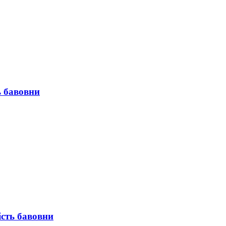
ь бавовни
ість бавовни