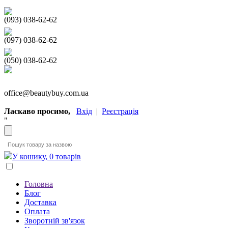
(093) 038-62-62
(097) 038-62-62
(050) 038-62-62
office@beautybuy.com.ua
Ласкаво просимо,
Вхід
|
Реєстрація
"
У кошику, 0 товарів
Головна
Блог
Доставка
Оплата
Зворотній зв'язок