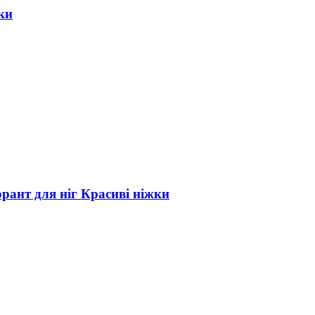
жки
рант для ніг Красиві ніжки