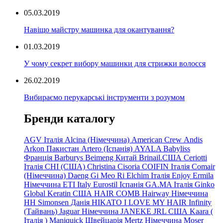
05.03.2019
Навіщо майстру машинка для окантування?
01.03.2019
У чому секрет вибору машинки для стрижки волосся
26.02.2019
Вибираємо перукарські інструменти з розумом
Бренди каталогу
AGV Італія
Alcina (Німеччина)
American Crew
Andis
Arkon Пакистан
Artero (Іспанія)
AYALA
Babyliss
Франція
Barburys
Beimeng Китай
Brinail.США
Ceriotti
Італія
CHI (США)
Christina
Cisoria
COIFIN Італія
Comair
(Німеччина) Daeng
Gi
Meo
Ri
Elchim Італія
Enjoy
Ermila
Німеччина
ETI Italy
Eurostil Іспанія
GA.MA Італія
Ginko
Global Keratin США
HAIR COMB
Hairway Німеччина
HH Simonsen Данія
HIKATO
I LOVE MY HAIR
Infinity
(Тайвань)
Jaguar Німеччина
JANEKE
JRL
США
Kaara
(
Італія
)
Maniquick Швейцарія
Mertz Німеччина
Moser