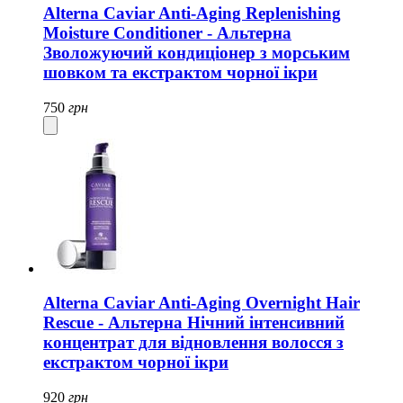
Alterna Caviar Anti-Aging Replenishing
Moisture Conditioner - Альтерна
Зволожуючий кондиціонер з морським
шовком та екстрактом чорної ікри
750
грн
Alterna Caviar Anti-Aging Overnight Hair
Rescue - Альтерна Нічний інтенсивний
концентрат для відновлення волосся з
екстрактом чорної ікри
920
грн