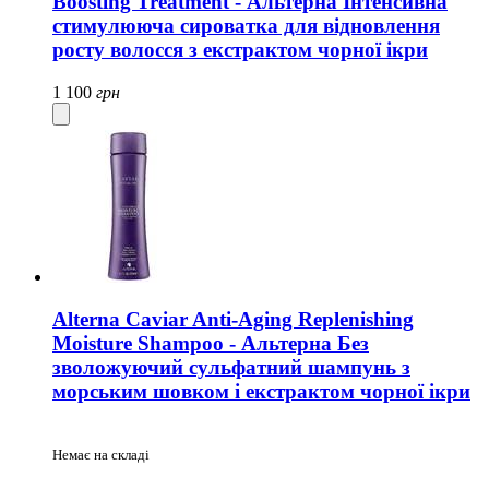
Boosting Treatment - Альтерна Інтенсивна
стимулююча сироватка для відновлення
росту волосся з екстрактом чорної ікри
1 100
грн
Alterna Caviar Anti-Aging Replenishing
Moisture Shampoo - Альтерна Без
зволожуючий сульфатний шампунь з
морським шовком і екстрактом чорної ікри
Немає на складі