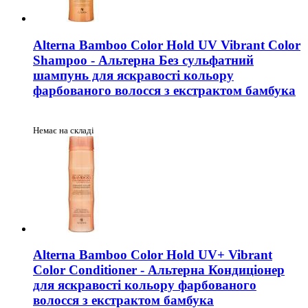
Alterna Bamboo Color Hold UV Vibrant Color
Shampoo - Альтерна Без сульфатний
шампунь для яскравості кольору
фарбованого волосся з екстрактом бамбука
Немає на складі
Alterna Bamboo Color Hold UV+ Vibrant
Color Conditioner - Альтерна Кондиціонер
для яскравості кольору фарбованого
волосся з екстрактом бамбука