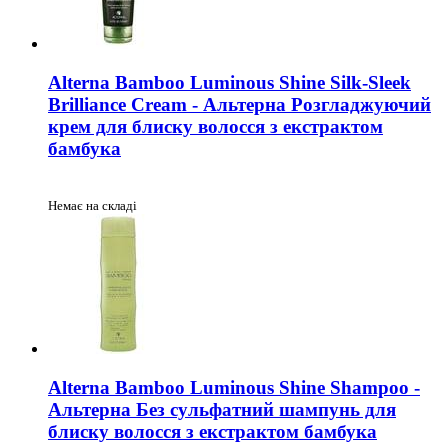
Alterna Bamboo Luminous Shine Silk-Sleek
Brilliance Cream - Альтерна Розгладжуючий
крем для блиску волосся з екстрактом
бамбука
Немає на складі
Alterna Bamboo Luminous Shine Shampoo -
Альтерна Без сульфатний шампунь для
блиску волосся з екстрактом бамбука