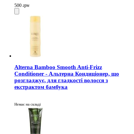
500
грн
Alterna Bamboo Smooth Anti-Frizz
Conditioner - Альтерна Кондиціонер, що
розгладжує, для гладкості волосся з
екстрактом бамбука
Немає на складі