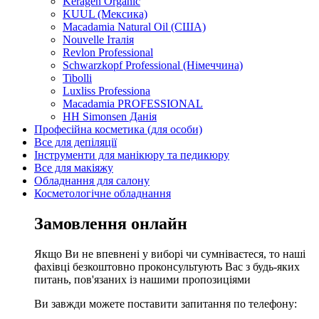
Keragen Organic
KUUL (Мексика)
Macadamia Natural Oil (США)
Nouvelle Італія
Revlon Professional
Schwarzkopf Professional (Німеччина)
Tibolli
Luxliss Professiona
Macadamia PROFESSIONAL
HH Simonsen Данія
Професійна косметика (для особи)
Все для депіляції
Інструменти для манікюру та педикюру
Все для макіяжу
Обладнання для салону
Косметологічне обладнання
Замовлення онлайн
Якщо Ви не впевнені у виборі чи сумніваєтеся, то наші
фахівці безкоштовно проконсультують Вас з будь-яких
питань, пов'язаних із нашими пропозиціями
Ви завжди можете поставити запитання по телефону: