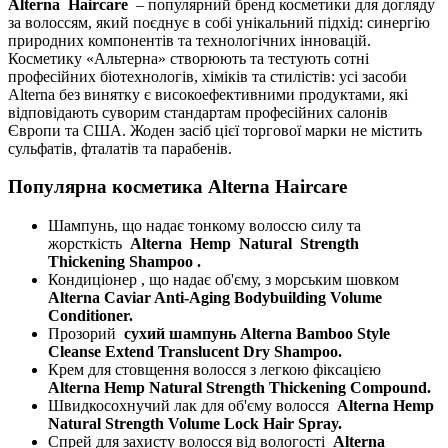
Alterna
Haircare
– популярний бренд косметики для догляду
за волоссям, який поєднує в собі унікальний підхід: синергію
природних компонентів та технологічних інновацій.
Косметику «Альтерна» створюють та тестують сотні
професійних біотехнологів, хіміків та стилістів: усі засоби
Alterna без винятку є високоефективними продуктами, які
відповідають суворим стандартам професійних салонів
Європи та США. Жоден засіб цієї торгової марки не містить
сульфатів, фталатів та парабенів.
Популярна косметика Alterna Haircare
Шампунь, що надає тонкому волоссю силу та
жорсткість
Alterna
Hemp
Natural
Strength
Thickening Shampoo
.
Кондиціонер , що надає об'єму, з морським шовком
Alterna Caviar Anti-Aging Bodybuilding Volume
Conditioner.
Прозорий
сухий шампунь Alterna Bamboo Style
Cleanse Extend Translucent Dry Shampoo.
Крем для стовщення волосся з легкою фіксацією
Alterna Hemp Natural Strength Thickening Compound.
Швидкосохнучий лак для об'єму волосся
Alterna Hemp
Natural Strength Volume Lock Hair Spray.
Cпрей для захисту волосся від вологості
Alterna