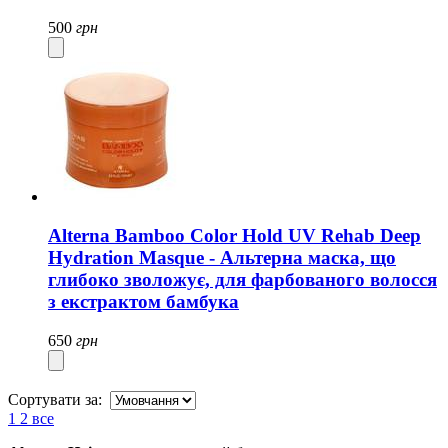
500
грн
Alterna Bamboo Color Hold UV Rehab Deep
Hydration Masque - Альтерна маска, що
глибоко зволожує, для фарбованого волосся
з екстрактом бамбука
650
грн
Сортувати за:
1
2
все