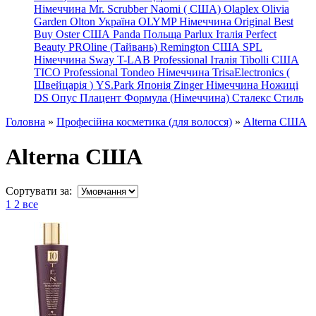
Німеччина
Mr. Scrubber Naomi
(
США)
Olaplex
Olivia
Garden
Olton Україна
OLYMP Німеччина
Original Best
Buy
Oster США
Panda Польща
Parlux Італія
Perfect
Beauty
PROline (Тайвань)
Remington США
SPL
Німеччина
Sway
T-LAB Professional Італія
Tibolli США
TICO
Professional
Tondeo
Німеччина
TrisaElectronics (
Швейцарія
)
YS.Park Японія
Zinger Німеччина
Ножиці
DS
Опус
Плацент Формула (Німеччина)
Сталекс
Стиль
Головна
»
Професійна косметика (для волосся)
»
Alterna США
Alterna США
Сортувати за:
1
2
все