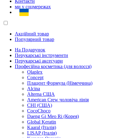
Контакти
ми у соцмережах
Акційний товар
Популярний товар
На Подарунок
Перукарські інструменти
Перукарські аксесуари
Професійна косметика (для волосся)
Olaplex
Concept
Плацент Формула (Німеччина)
Alcina
Alterna США
American Crew чоловіча лінія
CHI (США)
CocoChoco
Daeng Gi Meo Ri (Корея)
Global Keratin
Kaaral (Італія)
LISAP (Італія)