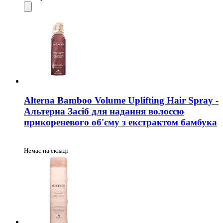
Alterna Bamboo Volume Uplifting Hair Spray -
Альтерна Засіб для надання волоссю
прикореневого об'єму з екстрактом бамбука
Немає на складі