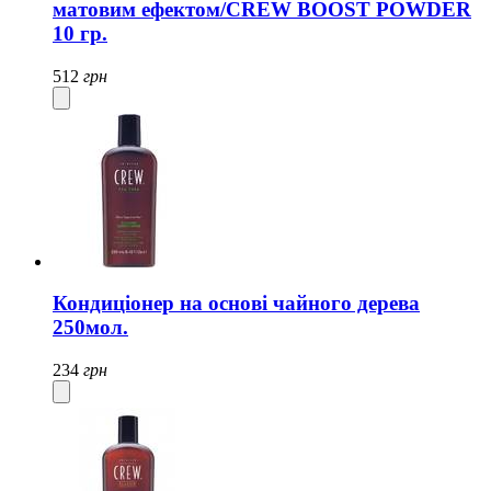
матовим ефектом/CREW BOOST POWDER
10 гр.
512
грн
Кондиціонер на основі чайного дерева
250мол.
234
грн