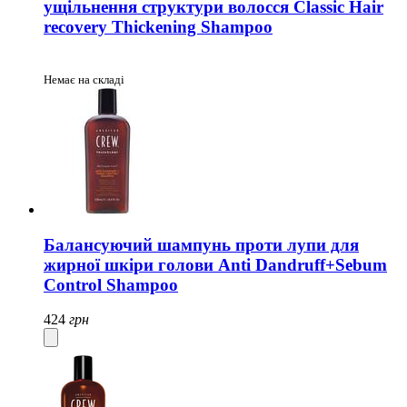
ущільнення структури волосся Classic Hair
recovery Thickening Shampoo
Немає на складі
Балансуючий шампунь проти лупи для
жирної шкіри голови Anti Dandruff+Sebum
Control Shampoo
424
грн