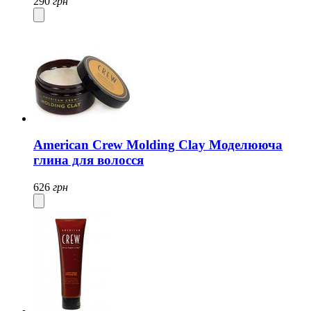
290
грн
American Crew Molding Clay Моделююча
глина для волосся
626
грн