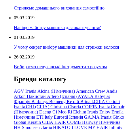
Стрижемо домашнього вихованця самостійно
05.03.2019
Навіщо майстру машинка для окантування?
01.03.2019
У чому секрет вибору машинки для стрижки волосся
26.02.2019
Вибираємо перукарські інструменти з розумом
Бренди каталогу
AGV Італія
Alcina (Німеччина)
American Crew
Andis
Arkon Пакистан
Artero (Іспанія)
AYALA
Babyliss
Франція
Barburys
Beimeng Китай
Brinail.США
Ceriotti
Італія
CHI (США)
Christina
Cisoria
COIFIN Італія
Comair
(Німеччина) Daeng
Gi
Meo
Ri
Elchim Італія
Enjoy
Ermila
Німеччина
ETI Italy
Eurostil Іспанія
GA.MA Італія
Ginko
Global Keratin США
HAIR COMB
Hairway Німеччина
HH Simonsen Данія
HIKATO
I LOVE MY HAIR
Infinity