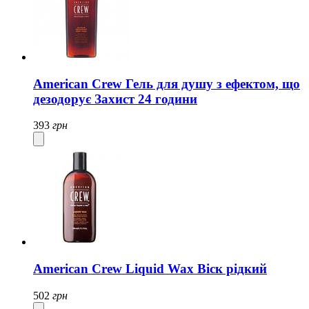
American Crew Гель для душу з ефектом, що
дезодорує Захист 24 години
393
грн
American Crew Liquid Wax Віск рідкий
502
грн