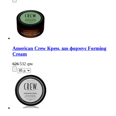
American Crew Крем, що формує Forming
Cream
626
532
грн