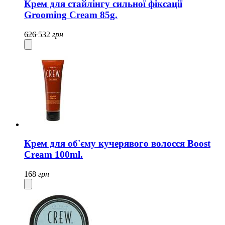
Крем для стайлінгу сильної фіксації
Grooming Cream 85g.
626
532
грн
Крем для об'єму кучерявого волосся Boost
Cream 100ml.
168
грн