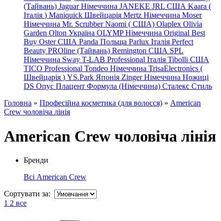
(Тайвань)
Jaguar Німеччина
JANEKE
JRL
США
Kaara
(
Італія
)
Maniquick Швейцарія
Mertz Німеччина
Moser
Німеччина
Mr. Scrubber Naomi
(
США)
Olaplex
Olivia
Garden
Olton Україна
OLYMP Німеччина
Original Best
Buy
Oster США
Panda Польща
Parlux Італія
Perfect
Beauty
PROline (Тайвань)
Remington США
SPL
Німеччина
Sway
T-LAB Professional Італія
Tibolli США
TICO
Professional
Tondeo
Німеччина
TrisaElectronics (
Швейцарія
)
YS.Park Японія
Zinger Німеччина
Ножиці
DS
Опус
Плацент Формула (Німеччина)
Сталекс
Стиль
Головна
»
Професійна косметика (для волосся)
»
American
Crew чоловіча лінія
American Crew чоловіча лінія
Бренди
Всі
American Crew
Сортувати за:
1
2
все