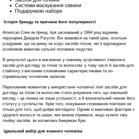
Системи маскування сивини
Подарункові набори
Історія бренду та причини його популярності
American Crew як бренд, був заснований у 1994 році відомим
перукарем Девідом Рагулія. Він зважився на такий крок, оскільки
усвідомив, що на ринку не існує засобів гігієни, які б відповідали
особливим вимогам сильної половини людства.
В результаті цього в магазинах у повному асортименті з'явилися
засоби для догляду за тілом та волоссям, у тому числі й засоби для
стайлінгу з високими споживчими характеристиками та по-
справжньому чоловічим запахом.
Переломним моментом у використанні чоловічої лінії засобів для
догляду за тілом та волоссям стало розуміння того, що зовнішній
вигляд – це ознака не лише успішності, а й визначальний чинник його
статусу у суспільстві. Крім того, очікування споживачів пов'язані не
тільки для того, щоб добре виглядати. Одним із важливих факторів є
здоров'я волосся та шкіри, яке можна отримати, якщо купити таку
лінійку засобів, як косметика Американ Крю.
Ідеальний вибір для кожного чоловіка