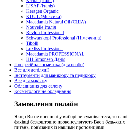
Kaaral (Італія)
LISAP (Італія)
Keragen Organic
KUUL (Мексика)
Macadamia Natural Oil (США)
Nouvelle Італія
Revlon Professional
Schwarzkopf Professional (Німеччина)
Tibolli
Luxliss Professiona
Macadamia PROFESSIONAL
HH Simonsen Данія
Професійна косметика (для особи)
Все для депіляції
Інструменти для манікюру та педикюру
Все для макіяжу
Обладнання для салону
Косметологічне обладнання
Замовлення онлайн
Якщо Ви не впевнені у виборі чи сумніваєтеся, то наші
фахівці безкоштовно проконсультують Вас з будь-яких
питань, пов'язаних із нашими пропозиціями