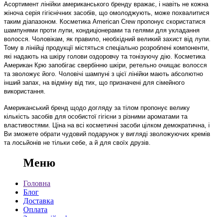
Асортимент лінійки американського бренду вражає, і навіть не кожна
жіноча серія гігієнічних засобів, що омолоджують, може похвалитися
таким діапазоном. Косметика American Crew пропонує скористатися
шампунями проти лупи, кондиціонерами та гелями для укладання
волосся. Чоловікам, як правило, необхідний великий захист від лупи.
Тому в лінійці продукції містяться спеціально розроблені компоненти,
які надають на шкіру голови оздоровчу та тонізуючу дію. Косметика
Американ Крю запобігає свербінню шкіри, ретельно очищає волосся
та зволожує його. Чоловічі шампуні з цієї лінійки мають абсолютно
інший запах, на відміну від тих, що призначені для сімейного
використання.
Американський бренд щодо догляду за тілом пропонує велику
кількість засобів для особистої гігієни з різними ароматами та
властивостями. Ціна на всі косметичні засоби цілком демократична, і
Ви зможете обрати чудовий подарунок у вигляді зволожуючих кремів
та лосьйонів не тільки себе, а й для своїх друзів.
Меню
Головна
Блог
Доставка
Оплата