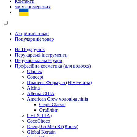
Контакти
ми у соцмережах
Акційний товар
Популярний товар
На Подарунок
Перукарські інструменти
Перукарські аксесуари
Професійна косметика (для волосся)
Olaplex
Concept
Плацент Формула (Німеччина)
Alcina
Alterna США
American Crew чоловіча лінія
Серія Classic
Стайлінг
CHI (США)
CocoChoco
Daeng Gi Meo Ri (Корея)
Global Keratin